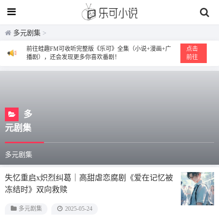
多元剧集
>
前往蛙趣FM可收听完整版《乐可》全集（小说+漫画+广
点击
播剧），还会发现更多你喜欢番剧！
前往
多
元剧集
多元剧集
失忆重启x炽烈纠葛｜高甜虐恋腐剧《爱在记忆被
冻结时》双向救赎
多元剧集
2025-05-24