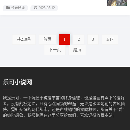
多元剧集
2025-05-12
共218条
首页
1
2
3
1/17
下一页
尾页
乐可小说网
我是‌乐可，一个沉迷于纯爱宇宙的终身信徒，也是漫画有声书的爱好
者。没有刻板定义，只有心跳同频的邂逅：无论是水墨勾勒的古风仙
侠、霓虹交织的现代都市，还是声线缱绻的双向救赎，所有关于“爱”
的纯粹想象，我都整理在这里分享给你们，喜欢记得收藏本站。