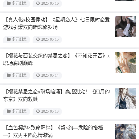
多元剧集
2025-05-16
【真人化x校园悸动】《星期恋人》七日限时恋爱
游戏引爆双向暗恋修罗场
多元剧集
2025-05-15
【樱花与西装交织的禁忌之恋】《不知花开否》x
职场腐剧巅峰
多元剧集
2025-05-14
【樱花禁忌之恋x职场暗涌】高虐甜宠！《四月的
东京》双向救赎
多元剧集
2025-05-13
【血色契约×致命羁绊】《契×约—危险的搭档
—》双男主陷危情漩涡