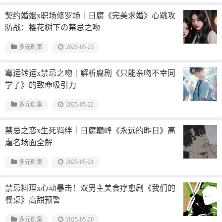
契约婚姻x职场修罗场｜日腐《完美求婚》心跳攻
防战：樱花树下の禁忌之吻
多元剧集
2025-05-23
霉运转运x禁忌之吻｜解析腐剧《只能亲吻不幸同
学了》的致命吸引力
多元剧集
2025-05-22
禁忌之恋x生死羁绊｜日腐巅峰《永远的昨日》高
虐名场面全解
多元剧集
2025-05-21
禁忌料理x心动暴击！双男主美食疗愈剧《我们的
餐桌》高甜预警
多元剧集
2025-05-20