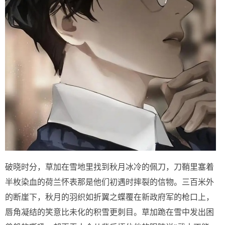
破晓时分，草加在雪地里找到秋月冰冷的佩刀，刀鞘里塞着
半枚染血的荷兰怀表那是他们初遇时摔裂的信物。三百米外
的断崖下，秋月的羽织如折翼之蝶覆在新政府军的枪口上，
唇角凝结的笑意比未化的积雪更刺目。草加跪在雪中发出困