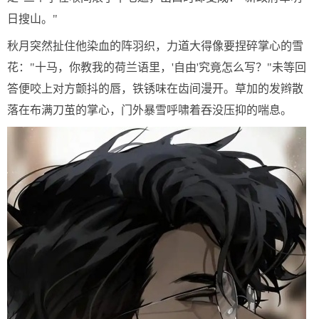
日搜山。"
秋月突然扯住他染血的阵羽织，力道大得像要捏碎掌心的雪
花："十马，你教我的荷兰语里，'自由'究竟怎么写？"未等回
答便咬上对方颤抖的唇，铁锈味在齿间漫开。草加的发辫散
落在布满刀茧的掌心，门外暴雪呼啸着吞没压抑的喘息。