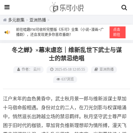
多元剧集
>
亚洲热播
>
前往蛙趣FM可收听完整版《乐可》全集（小说+漫画+广
点击
播剧），还会发现更多你喜欢番剧！
前往
冬之蝉》×幕末虐恋｜维新乱世下武士与谋
士的禁忌绝唱
作者： 云川
2025-05-18 12:05:55
亚洲热播
637浏览
江户末年的血色黄昏中，武士秋月景一郎与维新派谋士草加
十马宿命般相遇。身份对立的二人，在刀光剑影与权谋暗涌
中，悄然滋长出跨越立场的禁忌羁绊。秋月坚守武士尊严却
困于旧时代的枷锁，草加背负维新理想却为情所缚，漫天飞