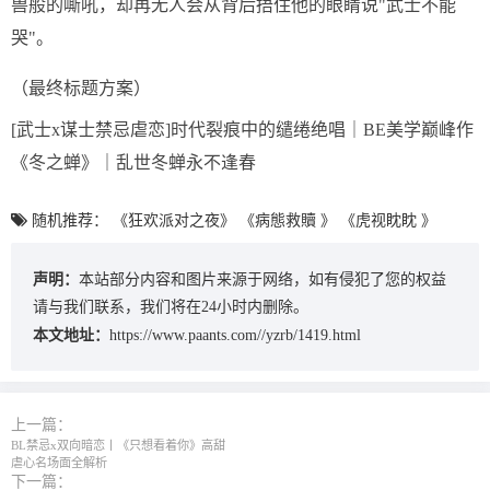
兽般的嘶吼，却再无人会从背后捂住他的眼睛说"武士不能
哭"。
（最终标题方案）
[武士x谋士禁忌虐恋]时代裂痕中的缱绻绝唱｜BE美学巅峰作
《冬之蝉》｜乱世冬蝉永不逢春
随机推荐：
《狂欢派对之夜》
《病態救贖 》
《虎视眈眈 》
声明：
本站部分内容和图片来源于网络，如有侵犯了您的权益
请与我们联系，我们将在24小时内删除。
本文地址：
https://www.paants.com//yzrb/1419.html
上一篇：
BL禁忌x双向暗恋丨《只想看着你》高甜
虐心名场面全解析
下一篇：