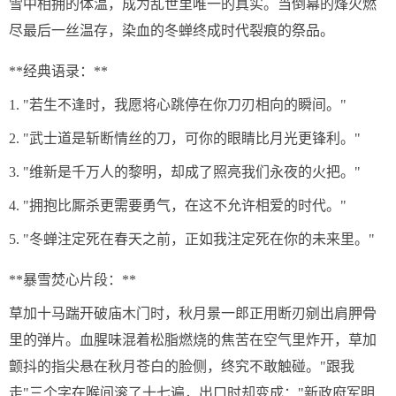
雪中相拥的体温，成为乱世里唯一的真实。当倒幕的烽火燃
尽最后一丝温存，染血的冬蝉终成时代裂痕的祭品。
**经典语录：**
1. "若生不逢时，我愿将心跳停在你刀刃相向的瞬间。"
2. "武士道是斩断情丝的刀，可你的眼睛比月光更锋利。"
3. "维新是千万人的黎明，却成了照亮我们永夜的火把。"
4. "拥抱比厮杀更需要勇气，在这不允许相爱的时代。"
5. "冬蝉注定死在春天之前，正如我注定死在你的未来里。"
**暴雪焚心片段：**
草加十马踹开破庙木门时，秋月景一郎正用断刃剜出肩胛骨
里的弹片。血腥味混着松脂燃烧的焦苦在空气里炸开，草加
颤抖的指尖悬在秋月苍白的脸侧，终究不敢触碰。"跟我
走"三个字在喉间滚了十七遍，出口时却变成："新政府军明