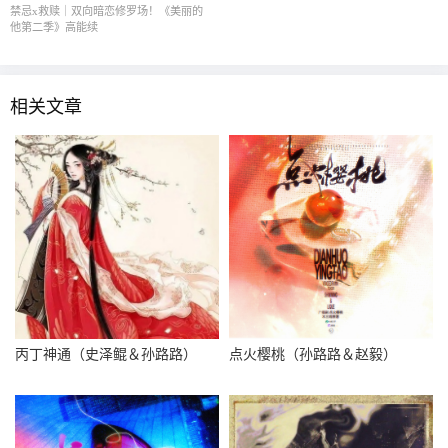
禁忌x救赎｜双向暗恋修罗场！《美丽的
他第二季》高能续
相关文章
丙丁神通（史泽鲲＆孙路路）
点火樱桃（孙路路＆赵毅）