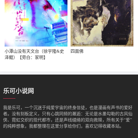
小潭山没有天文台（徐宇隆&史
四面佛
泽鲲）【旁白：家明】
乐可小说网
我是‌乐可，一个沉迷于纯爱宇宙的终身信徒，也是漫画有声书的爱好
者。没有刻板定义，只有心跳同频的邂逅：无论是水墨勾勒的古风仙
侠、霓虹交织的现代都市，还是声线缱绻的双向救赎，所有关于“爱”
的纯粹想象，我都整理在这里分享给你们，喜欢记得收藏本站。