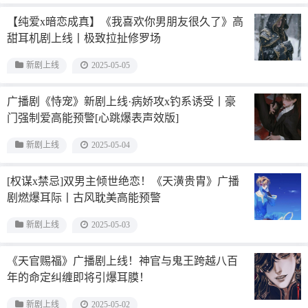
【纯爱x暗恋成真】《我喜欢你男朋友很久了》高
甜耳机剧上线丨极致拉扯修罗场
新剧上线
2025-05-05
广播剧《恃宠》新剧上线·病娇攻x钓系诱受丨豪
门强制爱高能预警[心跳爆表声效版]
新剧上线
2025-05-04
[权谋x禁忌]双男主倾世绝恋！《天潢贵胄》广播
剧燃爆耳际丨古风耽美高能预警
新剧上线
2025-05-03
《天官赐福》广播剧上线！神官与鬼王跨越八百
年的命定纠缠即将引爆耳膜！
新剧上线
2025-05-02