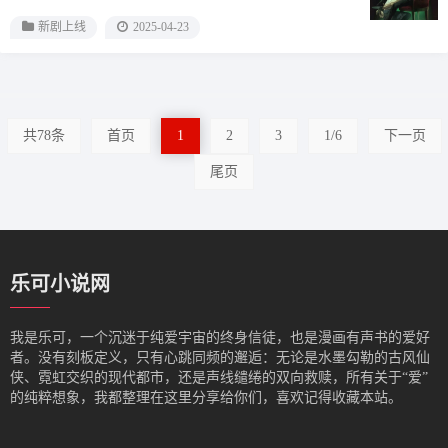
新剧上线
2025-04-23
共78条
首页
1
2
3
1/6
下一页
尾页
乐可小说网
我是‌乐可，一个沉迷于纯爱宇宙的终身信徒，也是漫画有声书的爱好
者。没有刻板定义，只有心跳同频的邂逅：无论是水墨勾勒的古风仙
侠、霓虹交织的现代都市，还是声线缱绻的双向救赎，所有关于“爱”
的纯粹想象，我都整理在这里分享给你们，喜欢记得收藏本站。