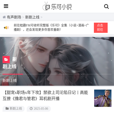
有声剧场
>
新剧上线
>
前往蛙趣FM可收听完整版《乐可》全集（小说+漫画+广
点击
播剧），还会发现更多你喜欢番剧！
前往
新
剧上线
新剧上线
【甜宠x职场x年下攻】禁欲上司沦陷日记丨高能
互撩《撸君与管君》耳机剧开播
新剧上线
2025-05-06