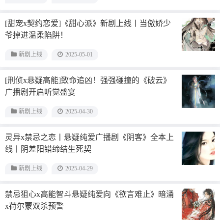
[甜宠x契约恋爱]《甜心派》新剧上线丨当傲娇少
爷掉进温柔陷阱！
新剧上线
2025-05-01
[刑侦x悬疑高能]致命追凶！强强碰撞的《破云》
广播剧开启听觉盛宴
新剧上线
2025-04-30
灵异x禁忌之恋丨悬疑纯爱广播剧《阴客》全本上
线丨阴差阳错缔结生死契
新剧上线
2025-04-29
禁忌狙心x高能智斗悬疑纯爱向《欲言难止》暗涌
x荷尔蒙双杀预警