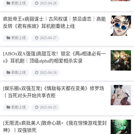
新剧上线
2025-04-28
疯批帝王x病弱谋士｜古风权谋｜禁忌虐恋｜高能
反转《君有疾故》耳机剧重磅上线
新剧上线
2025-04-27
[ABOx双A强强]高甜互攻！锁定《两a相逢必有一
o》耳机剧｜顶级alpha的相爱相杀实录
新剧上线
2025-04-26
[娱乐圈x双强互宠]《情敌每天都在变美》修罗场
丨当死对头开始共享衣柜
新剧上线
2025-04-25
[无限流x疯批美人]致命心跳×《我在惊悚游戏里封
神》丨双强锁死