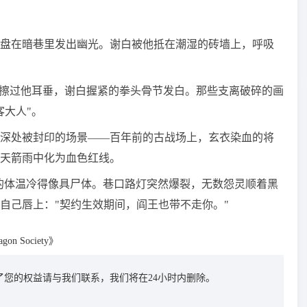
盘在暗巷里发出幽光。谢白被他抵在潮湿的砖墙上，呼吸
齿擦过他耳垂，谢白握紧的拳头骨节发白。那些支离破碎的画
客大人"。
深处被封印的场景——百年前的古战场上，玄衣染血的将
天箭雨中化为血色红线。
殷无妄的体温冷得像具尸体。巷口路灯突然爆裂，无数怨灵顺着黑
自己唇上："契约生效期间，阎王也带不走你。"
agon Society》
您的权益请与我们联系，我们将在24小时内删除。