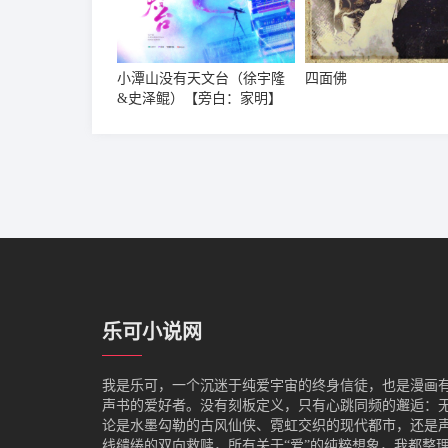
小潭山没有天文台（徐宇隆
四面佛
&史泽鲲）【旁白：家明】
乐可小说网
我是‌乐可，一个沉迷于纯爱宇宙的终身信徒，也是漫画
声书的爱好者。没有刻板定义，只有心跳同频的邂逅：
论是水墨勾勒的古风仙侠、霓虹交织的现代都市，还是
线缱绻的双向救赎，所有关于“爱”的纯粹想象，我都整