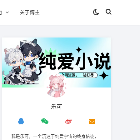
他
关于博主
乐可
我是‌乐可，一个沉迷于纯爱宇宙的终身信徒，