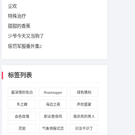
尘欢
特殊治疗
甜甜的香蕉
少爷今天又当狗了
惩罚军服番外集2
标签列表
最深情的告白
Heartstopper
绿色镌刻
冬之蝉
海边之夜
声控盛宴
血色玫瑰
职业替身同
我杀死的男人
人：周翔与晏
回来了
灵契
气象预报式恋
识汝不识丁
明修