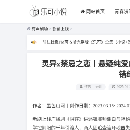
网站首页
青春漫
有声剧场
>
新剧上线
>
前往蛙趣FM可收听完整版《乐可》全集（小说+
灵异x禁忌之恋丨悬疑纯
错
作者： 云川
2025-04-
作者：墨色山河丨创作日期：2023.03.15~2024.
新剧上线广播剧《阴客》讲述镇邪师谢白与神秘
掌控阴阳的千年引渡人，两人因追查连环魂器失