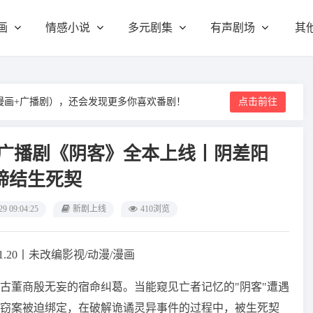
画
情感小说
多元剧集
有声剧场
其
漫画+广播剧），还会发现更多你喜欢番剧！
点击前往
爱广播剧《阴客》全本上线丨阴差阳
缔结生死契
29 09:04:25
新剧上线
410浏览
01.20丨未改编影视/动漫/漫画
古董商殷无妄的宿命纠葛。当能窥见亡者记忆的"阴客"遭遇
窃案被迫绑定，在破解诡谲灵异事件的过程中，被生死契