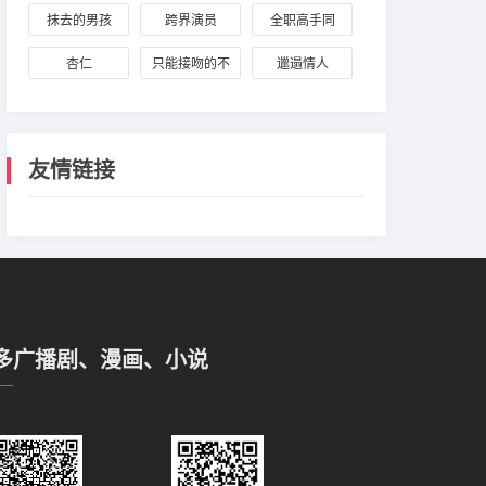
爱
抹去的男孩
跨界演员
全职高手同
人：叶蓝荣耀
杏仁
只能接吻的不
邋遢情人
纪
幸同学
友情链接
多广播剧、漫画、小说