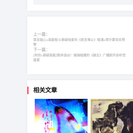
上一篇：
禁忌狙心x高能智斗悬疑纯爱向《欲言难止》暗涌x荷尔蒙双杀预
警
下一篇：
[刑侦x悬疑高能]致命追凶！强强碰撞的《破云》广播剧开启听觉
盛宴
相关文章