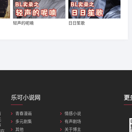
轻声的呢喃
日日笙歌
乐可小说网
更
有
青春漫画
情感小说
无
多元剧集
有声剧场
声
其他
关于博主
理在