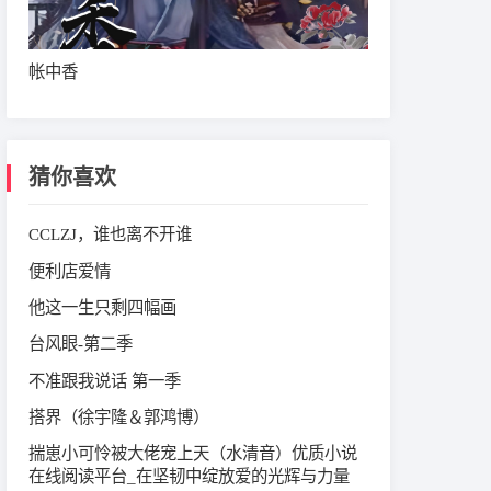
帐中香
猜你喜欢
CCLZJ，谁也离不开谁
便利店爱情
他这一生只剩四幅画
台风眼-第二季
不准跟我说话 第一季
搭界（徐宇隆＆郭鸿博）
揣崽小可怜被大佬宠上天（水清音）优质小说
在线阅读平台_在坚韧中绽放爱的光辉与力量