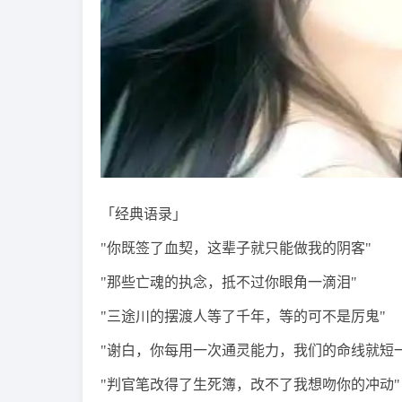
「经典语录」
"你既签了血契，这辈子就只能做我的阴客"
"那些亡魂的执念，抵不过你眼角一滴泪"
"三途川的摆渡人等了千年，等的可不是厉鬼"
"谢白，你每用一次通灵能力，我们的命线就短一
"判官笔改得了生死簿，改不了我想吻你的冲动"