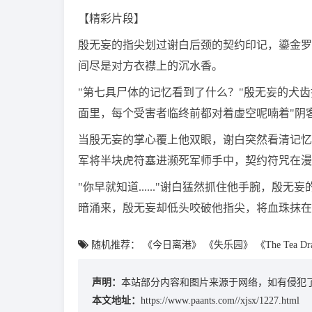
【精彩片段】
殷无妄的指尖划过谢白后颈的契约印记，鎏金罗
间尽是对方衣襟上的沉水香。
"第七具尸体的记忆看到了什么？"殷无妄的犬
面里，每个受害者临终前都对着虚空呢喃着"阴
当殷无妄的掌心覆上他双眼，谢白突然看清记忆
军将半块虎符塞进濒死军师手中，契约符咒在漫
"你早就知道......"谢白猛然抓住他手腕，
暗涌来，殷无妄却低头咬破他指尖，将血珠抹在
随机推荐：
《今日离港》
《失乐园》
《The Tea Dr
声明：
本站部分内容和图片来源于网络，如有侵犯了
本文地址：
https://www.paants.com//xjsx/1227.html