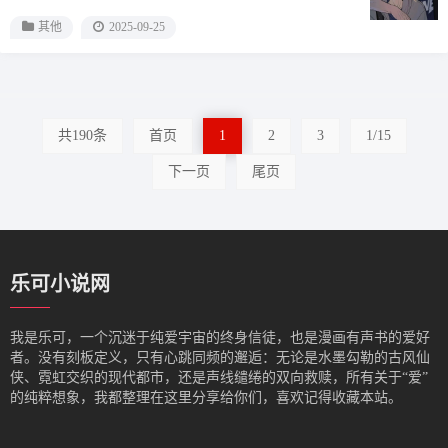
其他
2025-09-25
共190条
首页
1
2
3
1/15
下一页
尾页
乐可小说网
我是‌乐可，一个沉迷于纯爱宇宙的终身信徒，也是漫画有声书的爱好
者。没有刻板定义，只有心跳同频的邂逅：无论是水墨勾勒的古风仙
侠、霓虹交织的现代都市，还是声线缱绻的双向救赎，所有关于“爱”
的纯粹想象，我都整理在这里分享给你们，喜欢记得收藏本站。