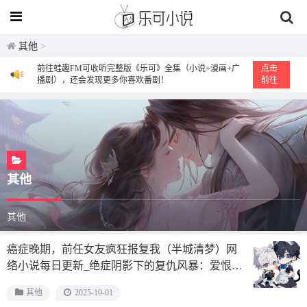
其他
>
前往蛙趣FM可收听完整版《乐可》全集（小说+漫画+广
点击
播剧），还会发现更多你喜欢番剧！
前往
其他
其他
癌症晚期，前任女友疯狂报复我（半城清梦）网
络小说每日更新_绝症阴影下的复仇风暴：爱恨交
织的救赎之路
其他
2025-10-01