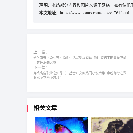
声明：
本站部分内容和图片来源于网络，如有侵犯了
本文地址：
https://www.paants.com//news/1761.html
上一篇：
薄荷婚书（兔七林）原创小说完整版阅读_豪门契约中的真爱觉醒
与女性逆袭之旅
下一篇：
穿成高危职业之师尊（一丛音）‌女频热门小说合集‌_穿越师尊在致
命威胁下的逆袭求生
相关文章