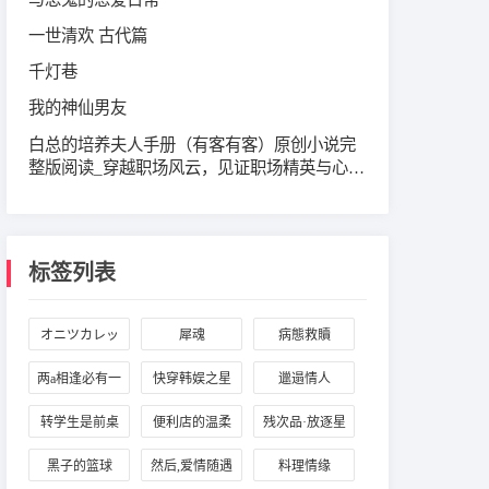
一世清欢 古代篇
千灯巷
我的神仙男友
白总的培养夫人手册（有客有客）原创小说完
整版阅读_穿越职场风云，见证职场精英与心灵
伴侣的成长与爱情之美
标签列表
オニツカレッ
犀魂
病態救贖
ド
两a相逢必有一
快穿韩娱之星
邋遢情人
o
辰大海
转学生是前桌
便利店的温柔
残次品·放逐星
的初恋
店长事件簿
空
黑子的篮球
然后,爱情随遇
料理情缘