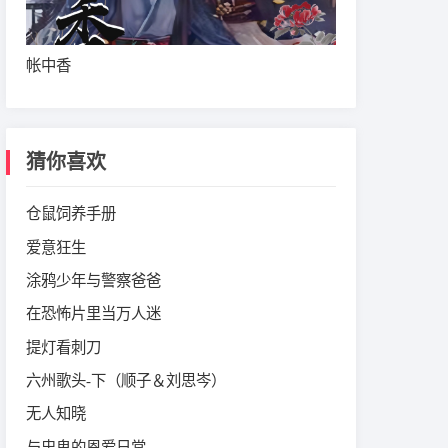
帐中香
猜你喜欢
仓鼠饲养手册
爱意狂生
涂鸦少年与警察爸爸
在恐怖片里当万人迷
提灯看刺刀
六州歌头-下（顺子＆刘思岑）
无人知晓
与忠鬼的恩爱日常