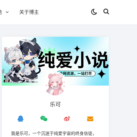
他
关于博主
乐可
我是‌乐可，一个沉迷于纯爱宇宙的终身信徒，