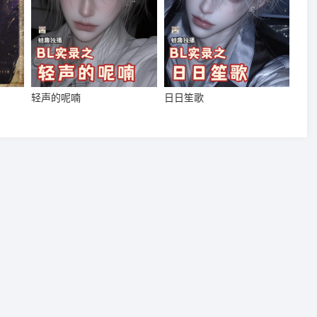
轻声的呢喃
日日笙歌