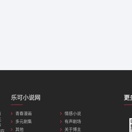
乐可小说网
更
有
青春漫画
情感小说
无
多元剧集
有声剧场
声
其他
关于博主
理在