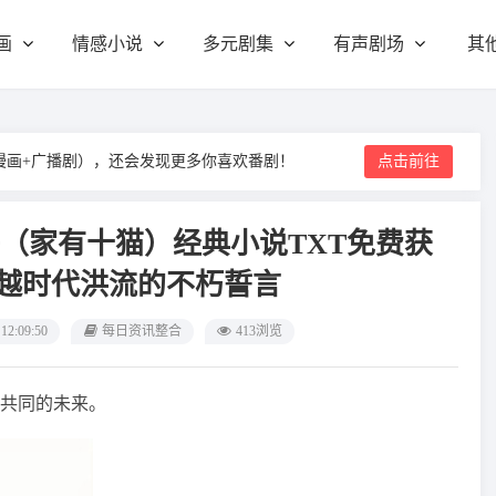
画
情感小说
多元剧集
有声剧场
其
漫画+广播剧），还会发现更多你喜欢番剧！
点击前往
许（家有十猫）经典小说TXT免费获
跨越时代洪流的不朽誓言
 12:09:50
每日资讯整合
413浏览
共同的未来。