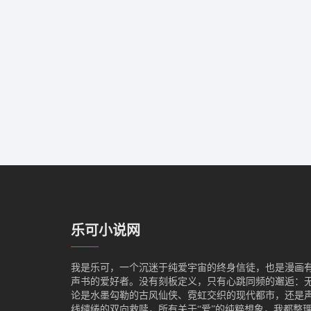
乐可小说网
我是‌乐可，一个沉迷于纯爱宇宙的终身信徒，也是漫画
声书的爱好者。没有刻板定义，只有心跳同频的邂逅：
论是水墨勾勒的古风仙侠、霓虹交织的现代都市，还是
线缱绻的双向救赎，所有关于“爱”的纯粹想象，我都整