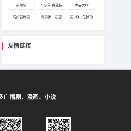
而安
荷尔蒙
全明星:意乱情
虚妄之吻
迷‌
病娇强制爱
世界第一初恋
契×约—危险的
搭档—
友情链接
多广播剧、漫画、小说