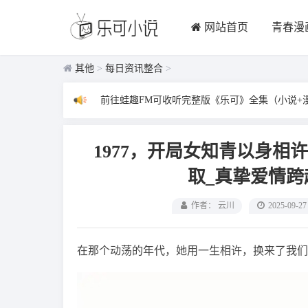
网站首页
青春漫
其他
>
每日资讯整合
>
前往蛙趣FM可收听完整版《乐可》全集（小说+
1977，开局女知青以身相
取_真挚爱情
作者： 云川
2025-09-27
在那个动荡的年代，她用一生相许，换来了我们