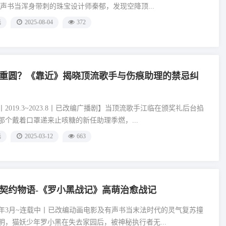
有声书当浑身带刺的珠宝设计师秦郁，发现空降顶...
选
2025-08-04
372
重圆？《靠近》揭晓顶流歌手与伤痕助理的禁忌纠
2019.3~2023.8丨已改编广播剧】当顶流歌手江临在颁奖礼后台掐
那个戴着口罩递来止咳糖的新任助理季燃，...
选
2025-03-12
663
契约物语-《罗小黑战记》高萌治愈战记
11年3月~连载中丨已改编动画电影及有声书当末法时代的灵气复苏撞
明，猫妖少年罗小黑在失去家园后，被神秘执行者无...