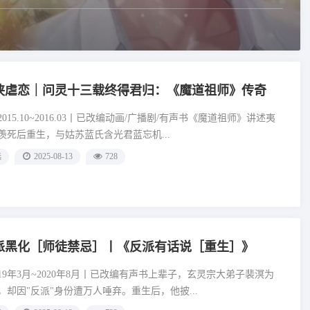
侠虐恋｜问灵十三载终得君归：《魔道祖师》传奇
015.10~2016.03丨已改编动画/广播剧/有声书《魔道祖师》讲述夷
羡死后重生，与姑苏蓝氏含光君蓝忘机...
选
2025-08-13
728
派黑化［师徒禁忌］丨《反派有话说［重生］》
19年3月~2020年8月丨已改编有声书上辈子，玄灵宗大弟子裴溟为
，却因"反派"身份遭万人唾弃。重生后，他披...