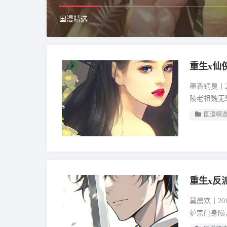
国漫精选
重生x仙
墨香铜臭丨2
陵老祖魏无
国漫精
重生x反
莫晨欢丨20
护宗门身陨