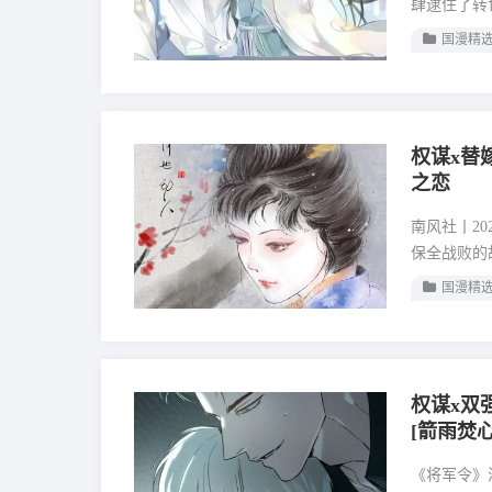
肆逮住了转
国漫精
权谋x替
之恋
南风社丨20
保全战败的
国漫精
权谋x双
[箭雨焚心
《将军令》