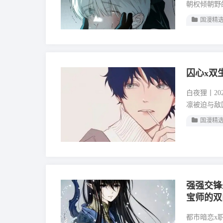
朝权倾朝野
国漫精
囚心x双
白夜狸丨20
凛被迫与敌
国漫精
强强交锋
宝师的双
都市暗恋x