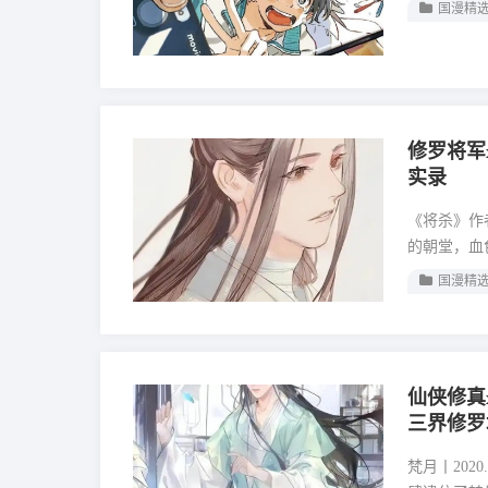
国漫精
修罗将军
实录
《将杀》作者
的朝堂，血
国漫精
仙侠修真
三界修罗
梵月丨202