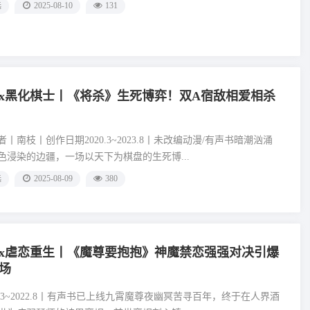
选
2025-08-10
131
x黑化棋士丨《将杀》生死博弈！双A宿敌相爱相杀
丨南枝丨创作日期2020.3~2023.8丨未改编动漫/有声书暗潮汹涌
色浸染的边疆，一场以天下为棋盘的生死博...
选
2025-08-09
380
x虐恋重生丨《魔尊要抱抱》神魔禁恋强强对决引爆
场
0.3~2022.8丨有声书已上线九霄魔尊夜幽冥苦寻百年，终于在人界酒