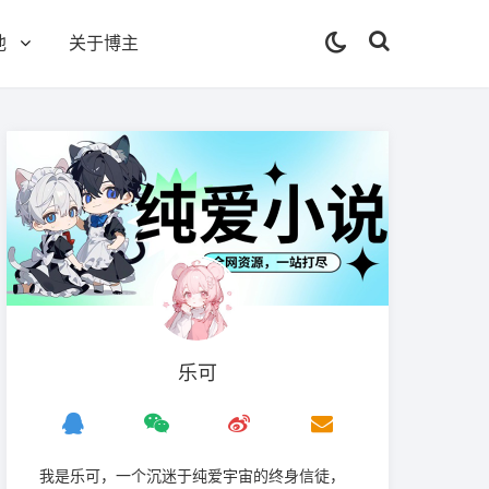
他
关于博主
乐可
我是‌乐可，一个沉迷于纯爱宇宙的终身信徒，