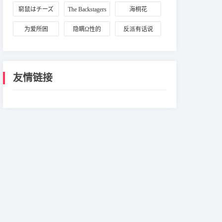
白新羽与俞风
窮鼠はチーズ
The Backstagers
海桐花
城
の夢を見る
为爱所困
隐瞒Ω性的
反派有话说
我、被执着α缠
［重生］
上了
友情链接