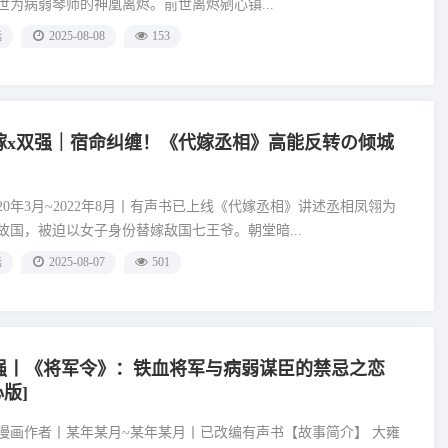
世为病弱琴师的神凰离烬。前世离烬剜心镇...
选
2025-08-08
153
嫁x双强｜宿命纠缠！《代嫁丞相》高能反转の倾城
20年3月~2022年8月丨有声书已上线《代嫁丞相》讲述丞相凤翎为
故国，被迫以女子身份替嫁敌国七王爷。朝堂暗...
选
2025-08-07
501
强丨《将军令》：铁血将军与病弱谋臣的禁忌之恋
版]
漫画作者丨某年某月~某年某月丨已改编有声书【故事简介】 大雍