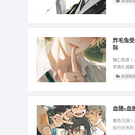
国漫精
炸毛兔受
际
糖心兔崽丨2
学典礼撞翻
国漫精
血猎x血
墨色沉渊丨
执行任务时