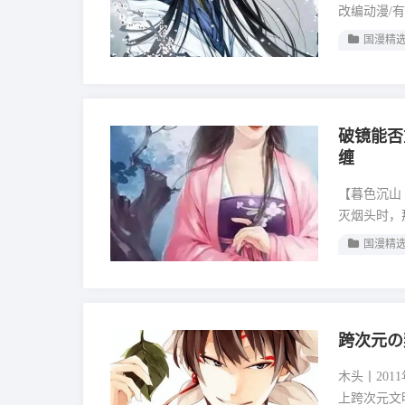
改编动漫/
国漫精
破镜能否
缠
【暮色沉山丨
灭烟头时，
国漫精
跨次元の
木头丨20
上跨次元文