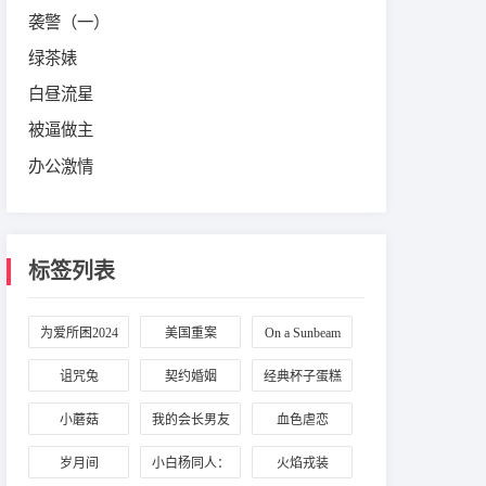
袭警（一）
绿茶婊
白昼流星
被逼做主
办公激情
标签列表
为爱所困2024
美国重案
On a Sunbeam
诅咒兔
契约婚姻
经典杯子蛋糕
小蘑菇
我的会长男友
血色虐恋
岁月间
小白杨同人：
火焰戎装