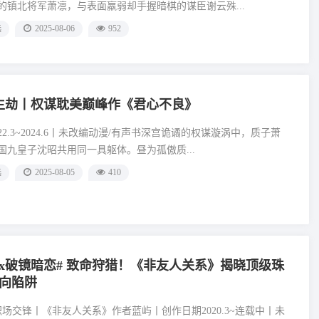
的镇北将军萧凛，与表面羸弱却手握暗棋的谋臣谢云殊...
选
2025-08-06
952
生劫丨权谋耽美巅峰作《君心不良》
22.3~2024.6丨未改编动漫/有声书深宫诡谲的权谋漩涡中，质子萧
国九皇子沈昭共用同一具躯体。昼为孤傲质...
选
2025-08-05
410
x破镜暗恋# 致命狩猎！《非友人关系》揭晓顶级珠
向陷阱
职场交锋丨《非友人关系》作者蓝屿丨创作日期2020.3~连载中丨未