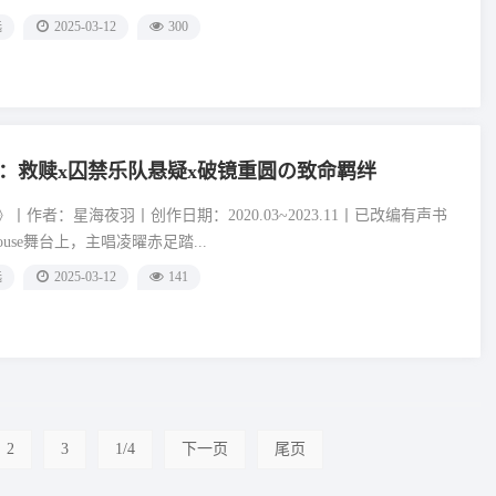
选
2025-03-12
300
：救赎x囚禁乐队悬疑x破镜重圆の致命羁绊
丨作者：星海夜羽丨创作日期：2020.03~2023.11丨已改编有声书
house舞台上，主唱凌曜赤足踏...
选
2025-03-12
141
2
3
1/4
下一页
尾页