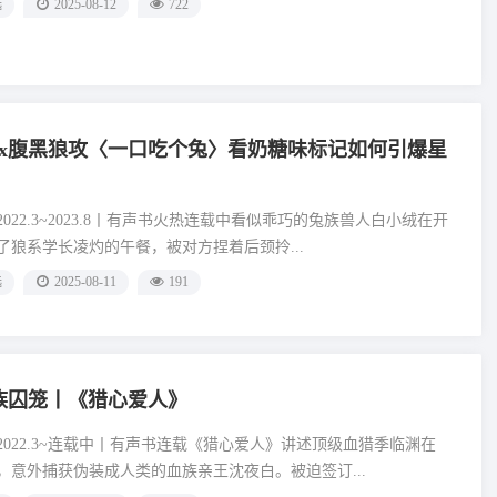
选
2025-08-12
722
x腹黑狼攻〈一口吃个兔〉看奶糖味标记如何引爆星
022.3~2023.8丨有声书火热连载中看似乖巧的兔族兽人白小绒在开
了狼系学长凌灼的午餐，被对方捏着后颈拎...
选
2025-08-11
191
族囚笼丨《猎心爱人》
2022.3~连载中丨有声书连载《猎心爱人》讲述顶级血猎季临渊在
，意外捕获伪装成人类的血族亲王沈夜白。被迫签订...