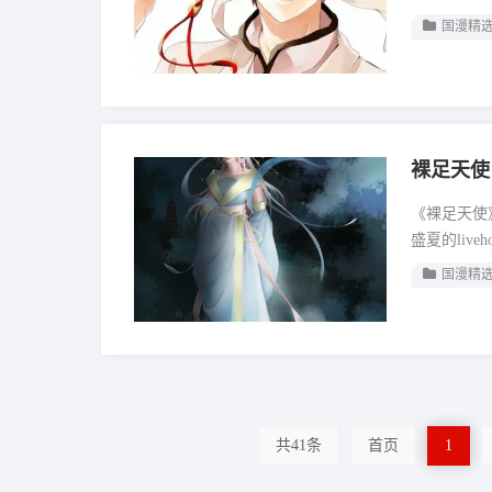
国漫精
裸足天使
《裸足天使》
盛夏的live
国漫精
共41条
首页
1