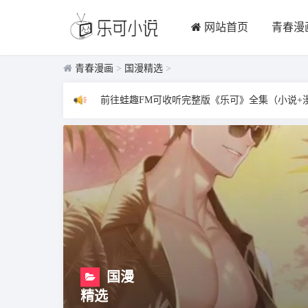
网站首页
青春漫
青春漫画
>
国漫精选
>
前往蛙趣FM可收听完整版《乐可》全集（小说+
国漫
精选