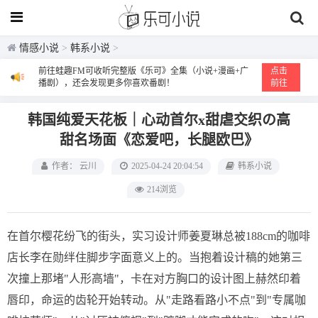
情感小说
>
韩系小说
>
前往蛙趣FM可收听完整版《乐可》全集（小说+漫画+广
点击
播剧），还会发现更多你喜欢番剧！
前往
韩国纯爱天花板｜心动首尔x甜虐交织の高
甜名场面《恋爱吧，长腿欧巴》
作者： 云川
2025-04-24 20:04:54
韩系小说
214浏览
在首尔樱花纷飞的街头，实习设计师姜夏琳总被188cm的咖啡
店长李在勋绊住脚步字面意义上的。当抱着设计稿的她第三
次撞上那堵"人形高墙"，卡在对方胸口的设计图上赫然印着
唇印，命运的齿轮开始转动。从"走路看路小不点"到"专属咖