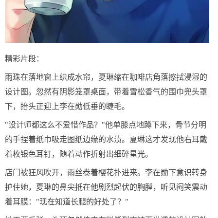
精彩片段：
雨珠在落地窗上织成水帘，夏琳缩在咖啡店角落擦拭浸湿的
设计图。忽然有阴影笼罩桌面，带着雪松香气的围巾兜头罩
下，抬头正迎上李在勋低垂的睫毛。
"设计师都这么不爱惜作品？"他单膝点地蹲下来，骨节分明
的手捏着纸巾吸走图纸边缘的水渍。夏琳这才发现他右耳戴
着枚银色耳钉，随着动作折射出细碎星光。
店门被狂风吹开，雨丝卷着樱花扑进来。李在勋下意识转身
护住她，夏琳的鼻尖抵在他剧烈起伏的胸膛，听见闷笑震动
着耳膜："现在知道长腿的好处了？"