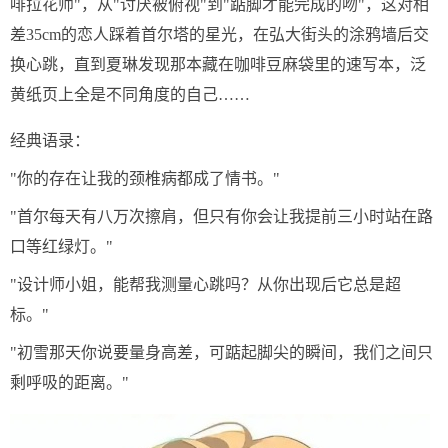
啡拉花师"，从"讨厌被俯视"到"踮脚才能完成的吻"，这对相
差35cm的恋人踩着首尔塔的星光，在弘大街头的涂鸦墙后交
换心跳，直到夏琳发现那本藏在咖啡豆麻袋里的速写本，泛
黄纸页上全是不同角度的自己……
经典语录：
"你的存在让我的颈椎病都成了情书。"
"首尔每天有八万次擦肩，但只有你会让我提前三小时站在路
口等红绿灯。"
"设计师小姐，能帮我测量心跳吗？从你出现后它总是超
标。"
"初雪那天你说要量身高差，可踮起脚尖的瞬间，我们之间只
剩呼吸的距离。"