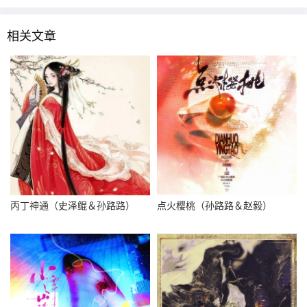
相关文章
丙丁神通（史泽鲲＆孙路路）
点火樱桃（孙路路＆赵毅）