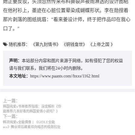
她正要反驳，头顶忽然传来布料撕裂声被雨淋透的设计图粘
在他衬衫上，墨迹在心脏位置晕染成蝴蝶形状。李在勋捏着
那片剥落的图纸挑眉："看来姜设计师，终于把作品印在我心
口了。"
随机推荐：
《第九封情书》
《铜钱龛世》
《上帝之国 》
声明：
本站部分内容和图片来源于网络，如有侵犯了您的权益
请与我们联系，我们将在24小时内删除。
本文地址：
https://www.paants.com//hxxs/1162.html
上一篇：
韩国纯爱x书单推荐指南：深度解析《你
能推荐几本好看的韩国爱情小说吗？》‌
下一篇：
韩流纯爱x全能偶像丨《GIDLE全能
ace》舞台背后藏着双向暗恋的极致拉扯