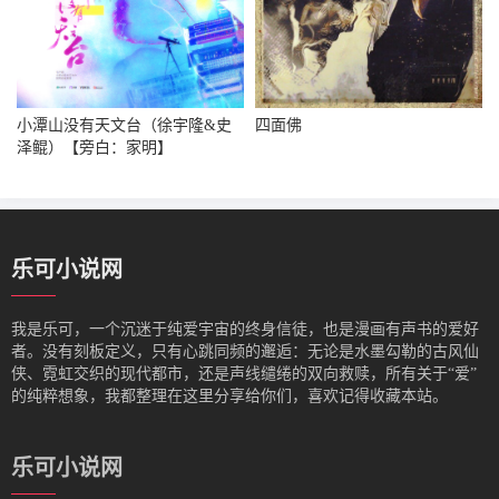
小潭山没有天文台（徐宇隆&史
四面佛
泽鲲）【旁白：家明】
乐可小说网
我是‌乐可，一个沉迷于纯爱宇宙的终身信徒，也是漫画有声书的爱好
者。没有刻板定义，只有心跳同频的邂逅：无论是水墨勾勒的古风仙
侠、霓虹交织的现代都市，还是声线缱绻的双向救赎，所有关于“爱”
的纯粹想象，我都整理在这里分享给你们，喜欢记得收藏本站。
乐可小说网