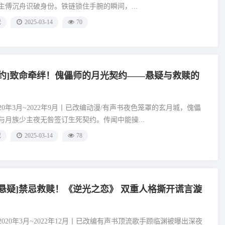
主傅沉舟识破身份。铁链锁住手腕的瞬间，...
载
2025-03-14
70
契约]致命牵绊！傀儡师的月光契约——悬疑与救赎的
20年3月~2022年9月丨已改编动漫/有声书夜色笼罩的玄月城，傀儡
与月族少主夜无咎签订生死契约。传闻中能操...
载
2025-03-14
78
x悬疑]禁忌救赎！《逆光之恋》 双重人格撕开谎言漩
020年3月~2022年12月丨已改编有声书顶流歌手顾临渊被曝出深夜