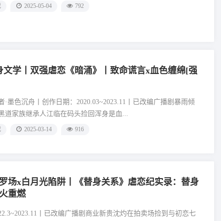
载
2025-05-04
792
身文学丨双强虐恋《暗涌》丨致命谎言x血色缠绵[强
·墨色沉舟丨创作日期：2020.03~2023.11丨已改编广播剧暴雨倾
黑道家族继承人江临在码头捡回浑身是血...
载
2025-03-14
916
罗场x白月光陷阱丨《替身关系》虐恋纪实录：替身
火重燃
22.3~2023.11丨已改编广播剧商业新贵沈灼在拍卖场捡到与初恋七