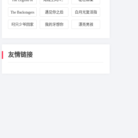
The Legend of
海贼王同人：
秘密绑架
Korra: Turf
索香航海日志
The Backstagers
遇见你之后
白月光复活指
Wars
南
叼只少爷回家
我的牙想你
漂亮男孩
友情链接