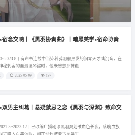
x宿念交响丨《黑羽协奏曲》丨暗黑美学x宿命协奏
9.3~2023.8丨有声书连载中当染着鸦羽般黑发的钢琴天才陆沉音，在
神秘刺客的血溅湿琴键时，他未曾想那抹血...
载
2025-05-09
197
x双男主纠葛丨悬疑禁忌之恋《黑羽与深渊》致命交
021.3~2023.12丨已改编广播剧漆黑羽翼划破血色长夜，落魄血族
诅咒陷入百年沉眠，却在现代被考古系学生...