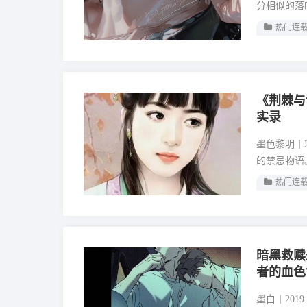
分相似的落
热门连
《荆棘与
实录
墨色黎明丨2
的禁忌物语
热门连
暗黑救赎
者的血色
墨白丨201