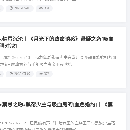
载
2025-05-08
331
x禁忌沉沦丨《月光下的致命诱惑》悬疑之恋[吸血
强对决]
2021.3~2023.10丨已改编动漫/有声书在满月会唤醒血族始祖的诅
类猎人顾凛意外与千年吸血鬼亲王夜弦结...
载
2025-05-07
372
x禁忌之吻#黑帮少主与吸血鬼的[血色婚约]丨《禁
019.3~2022.12丨已改编有声书】暗巷里的血族王子与黑道少主宿