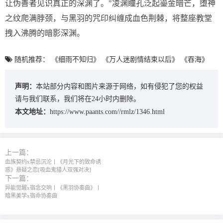
让伪善者见识真正的深渊了。"凌渊瞳孔泛起鎏金暗芒，堕神
之纹爬满脖颈，与黑羽的咒印纠缠成血色荆棘，将整座教堂
拽入沸腾的暗影深渊。
随机推荐：
《细雨不知归》
《万人迷剧情结束以后》
《吞海》
声明：
本站部分内容和图片来源于网络，如有侵犯了您的权益
请与我们联系，我们将在24小时内删除。
本文地址：
https://www.paants.com//rmlz/1346.html
上一篇：
血族契约x禁忌沉沦丨《月光下的致命诱
惑》悬疑之恋[吸血鬼猎人双强对决]
下一篇：
异能觉醒x宿念交响丨《黑羽协奏曲》丨
暗黑美学x宿命协奏曲