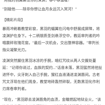
"用我的羽翼裹住你的深渊，够不够温暖？"
"别碰他——除非你想让血月永远沉入冥河！"
【精彩片段】
暴雨冲刷着教堂彩窗，黑羽的蝠翼在闪电中舒展成屏障，将
凌渊护在身下。十二柄银质圣剑悬浮空中，教廷审判者的吟
唱震碎玫瑰花窗。"最后一次机会，交出堕神容器。"审判长
指尖凝聚光刃。
凌渊突然握住黑羽冰凉的手腕，暗红咒纹从两人交握处蔓
延："记得你说过，血族的契约..."话音未落，黑羽猛然将他扯
进怀中，尖牙刺入自己手腕，猩红血液涌进凌渊唇间。古老
咒文浮现在他们周身，教堂地砖轰然碎裂，无数黑羽化作利
刃席卷审判者。
"现在，"黑羽舔去凌渊唇角的血渍，金瞳燃起地狱业火，"该