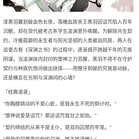
漆黑羽翼划破血色长夜，落魄血族亲王黑羽因诅咒陷入百年
沉眠，却在现代被考古系学生凌渊意外唤醒。为解除共生契
约，冷傲孤僻的永生者与阳光坚韧的人类被迫同居，两人在
追查古卷《深渊之书》的过程中，逐渐揭开跨越千年的灭族
阴谋。当凌渊体内封印的堕神之力苏醒，黑羽不得不在守护
契约与种族仇恨间做出抉择——用獠牙刺破的究竟是动脉，
还是横亘在光明与深渊间的心墙？
「经典语录」
"你胸膛跳动的不是心脏，是我永生不死的倒计时。"
"堕神说爱是诅咒？那这诅咒我甘之如饴。"
"契约缔结的从来不是主仆，是双向囚禁的牢笼。"