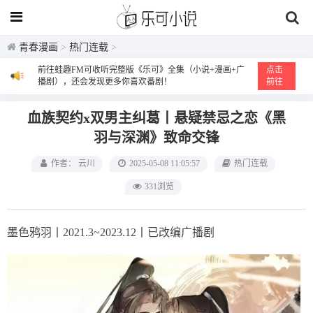
青春漫画
>
热门连载
>
前往蛙趣FM可收听完整版《乐可》全集（小说+漫画+广
点击
播剧），还会发现更多你喜欢番剧！
前往
血族契约x双男主纠葛丨悬疑禁忌之恋《黑
羽与深渊》致命交锋
作者： 云川
2025-05-08 11:05:57
热门连载
331浏览
墨色鸦羽丨2021.3~2023.12丨已改编广播剧