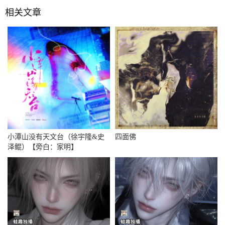
相关文章
小潭山没有天文台（徐宇隆&史
四面佛
泽鲲）【旁白：家明】