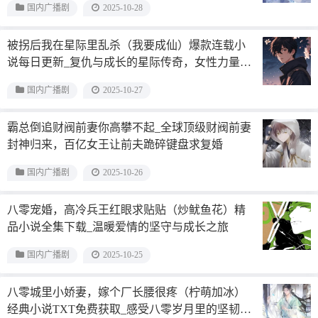
国内广播剧
2025-10-28
被拐后我在星际里乱杀（我要成仙）‌爆款连载小
说每日更新‌_复仇与成长的星际传奇，女性力量绽
放的精彩之旅
国内广播剧
2025-10-27
霸总倒追财阀前妻你高攀不起_全球顶级财阀前妻
封神归来，百亿女王让前夫跪碎键盘求复婚
国内广播剧
2025-10-26
八零宠婚，高冷兵王红眼求贴贴（炒鱿鱼花）精
品小说全集下载_温暖爱情的坚守与成长之旅
国内广播剧
2025-10-25
八零城里小娇妻，嫁个厂长腰很疼（柠萌加冰）
经典小说TXT免费获取_感受八零岁月里的坚韧与