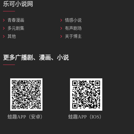
乐可小说网
青春漫画
情感小说
多元剧集
有声剧场
其他
关于博主
更多广播剧、漫画、小说
蛙趣APP（安卓）
蛙趣APP（IOS）