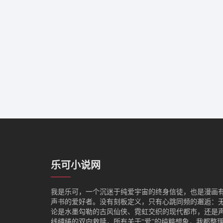
乐可小说网
我是‌乐可，一个沉迷于纯爱宇宙的终身信徒，也是漫画
声书的爱好者。没有刻板定义，只有心跳同频的邂逅：
论是水墨勾勒的古风仙侠、霓虹交织的现代都市，还是
线缱绻的双向救赎，所有关于“爱”的纯粹想象，我都整