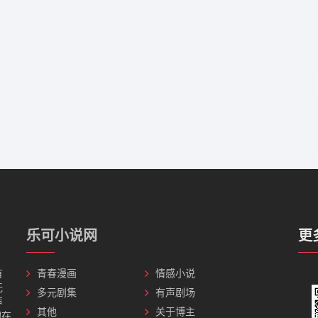
乐可小说网
更
有
青春漫画
情感小说
无
多元剧集
有声剧场
声
其他
关于博主
理在