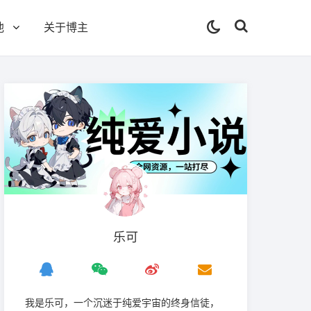
他
关于博主
乐可
我是‌乐可，一个沉迷于纯爱宇宙的终身信徒，