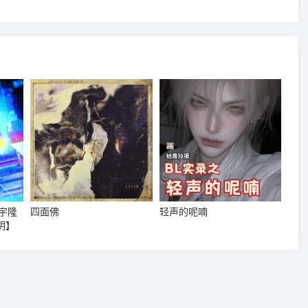
宇隆
四面佛
轻声的呢喃
明】