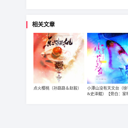
相关文章
点火樱桃（孙路路＆赵毅）
小潭山没有天文台（徐
&史泽鲲）【旁白：家