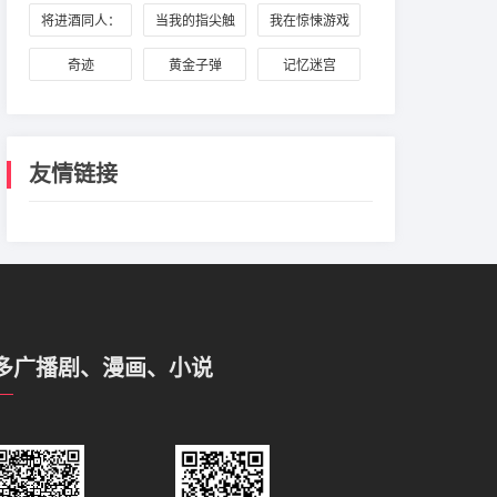
呼唤我
将进酒同人：
当我的指尖触
我在惊悚游戏
萧策安与兰舟
碰到你的温度
里封神
奇迹
黄金子弹
记忆迷宫
时
友情链接
多广播剧、漫画、小说