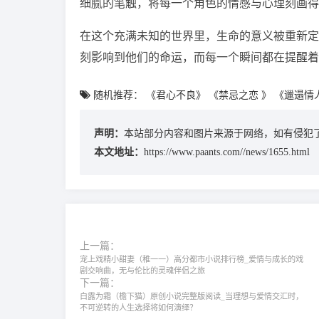
细腻的笔触，将每一个角色的情感与心理刻画得
在这个充满未知的世界里，生命的意义被重新定
刻影响到他们的命运，而每一个瞬间都在提醒着
随机推荐：
《君心不良》
《禁忌之恋 》
《邋遢情
声明：
本站部分内容和图片来源于网络，如有侵犯了
本文地址：
https://www.paants.com//news/1655.html
上一篇：
宠上戏精小甜妻（稚一一）‌高分都市小说排行榜‌_爱情与成长的戏
剧交响曲，无与伦比的灵魂伴侣之旅
下一篇：
白露为霜（檐下猫）原创小说完整版阅读_当理想与爱情交汇时，
不可逆转的人生选择将如何演绎？