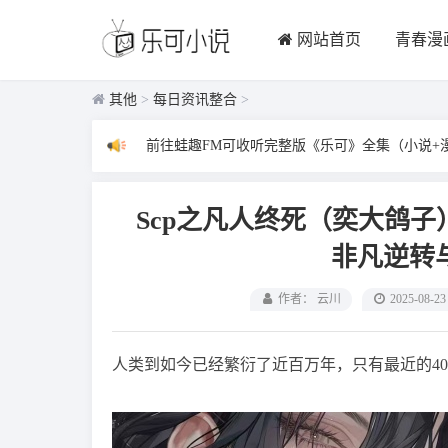
网站首页
青春漫
其他
>
每日资讯整合
>
前往蛙趣FM可收听完整版《乐可》全集（小说+
Scp之凡人终死（奕大鸽
非凡逆转
作者： 云川
2025-08-23
人类到如今已经繁衍了近百万年，只有最近的40