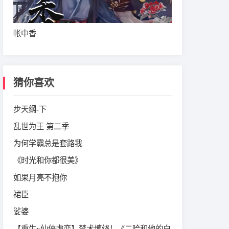
帐中香
猜你喜欢
步天纲-下
乱世为王 第二季
为何学霸总是套路我
《时光和你都很美》‌
如果月亮不抱你
裙臣
娑婆
【重生x仙侠虐恋】禁术缠绕！《二哈和他的白