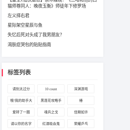
猫师尊同人：晚夜玉衡》师徒年下修罗场
左义择右君
星际架空星辰与鱼
失忆后死对头成了我男朋友？
渴肤症哭包的贴贴指南
标签列表
请别太过分
10 count
深渊游戏
哦!我的助手大
黑莲花攻略手
椿
人
册
爱转了一圈
魂兵之戈
佳期如许
请以你的名字
红酒吸血鬼
荣耀乒乓