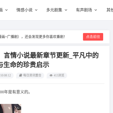
画
情感小说
多元剧集
有声剧场
其
漫画+广播剧），还会发现更多你喜欢番剧！
点击前往
子）言情小说最新章节更新_平凡中的
与生命的珍贵启示
 10:08:12
每日资讯整合
413浏览
00年是有意义的。