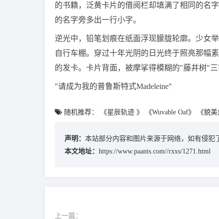
的书籍，泛黄卡片的借阅栏却填满了相同的名字
的名字旁多出一行小字。
逆光中，铅笔划痕在纸面浮现朦胧轮廓。少女举
自行车棚。穿过十年光阴的日光终于照亮那幅素
的发卡。卡片背面，被摩挲得模糊的"藤井树"
"请成为我的普鲁斯特式Madeleine"
随机推荐：
《星辰轨迹 》
《Wuvable Oaf》
《貌美
声明：
本站部分内容和图片来源于网络，如有侵犯了
本文地址：
https://www.paants.com//rxxs/1271.html
上一篇：