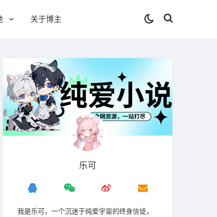
他
关于博主
乐可
我是‌乐可，一个沉迷于纯爱宇宙的终身信徒，