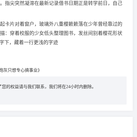
。指尖突然凝滞在最新记录借书日期正是转学前日，自己
起卡片对着窗户，玻璃外八重樱簌簌落在少年曾经靠过的
描：穿着校服的少女低头整理图书，发丝间别着樱花形状
三字下，藏着一行更浅的字迹
炮灰只想专心搞事业》
您的权益请与我们联系，我们将在24小时内删除。