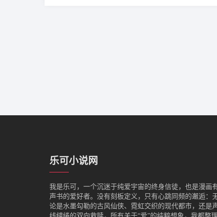
乐可小说网
我是‌乐可，一个沉迷于纯爱宇宙的终身信徒，也是漫画
声书的爱好者。没有刻板定义，只有心跳同频的邂逅：
论是水墨勾勒的古风仙侠、霓虹交织的现代都市，还是
线缱绻的双向救赎，所有关于“爱”的纯粹想象，我都整