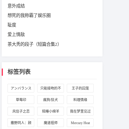
意外成结
想死的我称霸了娱乐圈
耻度
爱上情敌
茶大秃的段子（短篇合集2）
标签列表
アンバランス
只能接吻的不
王子的囚笼
な熱
幸同学
草莓印
瘋狗/狂犬
料理情缘
风信子之恋
陪睡小绵羊
我在梦里见过
你
撒野同人：顾
魔道祖师
Mercury Heat