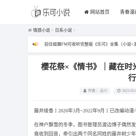
网站首页
青春漫
情感小说
>
日系小说
>
前往蛙趣FM可收听完整版《乐可》全集（小说+
樱花祭×《情书》｜藏在时
行
作者： 云川
2025-05-
藤井绫香丨2020年3月~2022年9月丨已改编动漫
在神户飘雪的冬季，图书管理员渡边博子偶然发
竟收到回音，牵引出两个同名同姓的藤井树少年