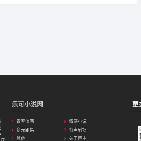
乐可小说网
更
有
青春漫画
情感小说
无
多元剧集
有声剧场
声
其他
关于博主
理在