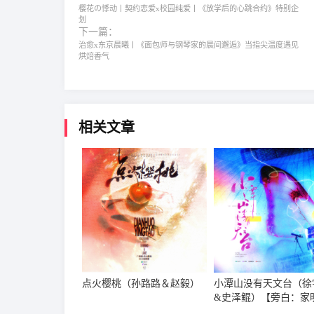
樱花の悸动丨契约恋爱x校园纯爱丨《放学后的心跳合约》特别企
划
下一篇：
治愈x东京晨曦丨《面包师与钢琴家的晨间邂逅》当指尖温度遇见
烘焙香气
相关文章
点火樱桃（孙路路＆赵毅）
小潭山没有天文台（徐
&史泽鲲）【旁白：家