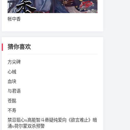
帐中香
猜你喜欢
方尖碑
心械
血块
与君语
苍酩
不寿
禁忌狙心x高能智斗悬疑纯爱向《欲言难止》暗
涌x荷尔蒙双杀预警