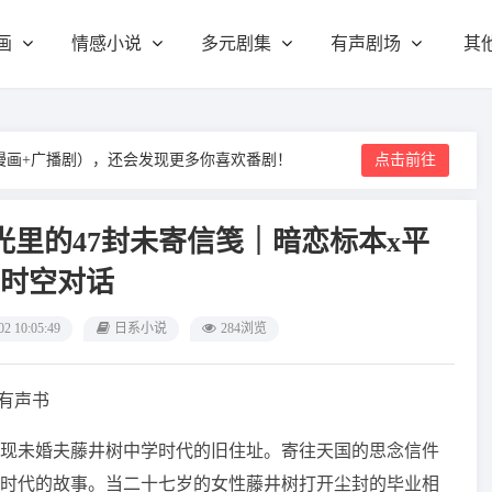
画
情感小说
多元剧集
有声剧场
其
漫画+广播剧），还会发现更多你喜欢番剧！
点击前往
光里的47封未寄信笺｜暗恋标本x平
时空对话
02 10:05:49
日系小说
284浏览
/有声书
现未婚夫藤井树中学时代的旧住址。寄往天国的思念信件
时代的故事。当二十七岁的女性藤井树打开尘封的毕业相