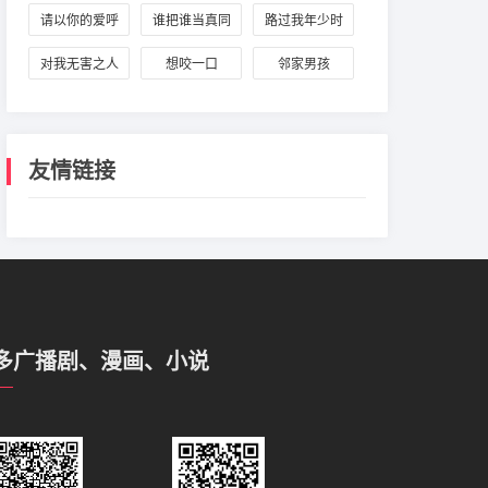
飞与蒋丞
请以你的爱呼
谁把谁当真同
路过我年少时
唤我
人：黎朔与赵
光的蓝色
对我无害之人
想咬一口
邻家男孩
锦辛
友情链接
多广播剧、漫画、小说