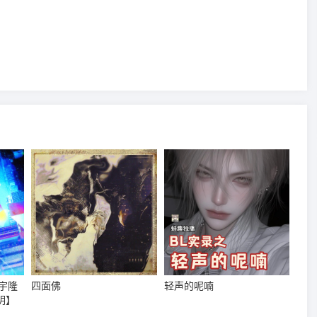
宇隆
四面佛
轻声的呢喃
明】