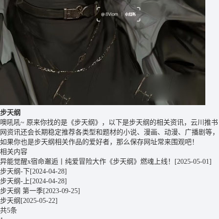
步天纲
噢吼吼~ 原来你找的是《步天纲》，以下是步天纲的相关资讯，云川推书
网资讯还会长期稳定推荐各类型和题材的小说、漫画、动漫、广播剧等，
如果你也是步天纲相关作品的爱好者，那么保存网址常来围观吧！
相关内容
异能觉醒x宿命邂逅丨纯爱冒险大作《步天纲》燃魂上线！
[2025-05-01]
步天纲-下
[2024-04-28]
步天纲-上
[2024-04-28]
步天纲 第一季
[2023-09-25]
步天纲
[2025-05-22]
共5条