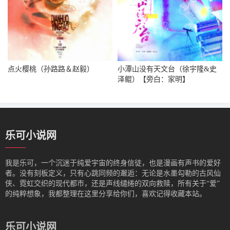
点火樱桃（孙路路＆赵毅）
小潭山没有天文台（徐宇隆&史
泽鲲）【旁白：家明】
乐可小说网
我是‌乐可，一个沉迷于纯爱宇宙的终身信徒，也是漫画有声书的爱好
者。没有刻板定义，只有心跳同频的邂逅：无论是水墨勾勒的古风仙
侠、霓虹交织的现代都市，还是声线缱绻的双向救赎，所有关于“爱”
的纯粹想象，我都整理在这里分享给你们，喜欢记得收藏本站。
乐可小说网