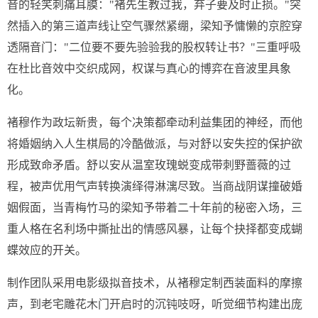
音的轻笑刺痛耳膜："褚先生教过我，弃子要及时止损。"突
然插入的第三道声线让空气骤然紧绷，梁知予慵懒的京腔穿
透隔音门："二位要不要先验验我的股权转让书？"三重呼吸
在杜比音效中交织成网，权谋与真心的博弈在音波里具象
化。
褚穆作为政坛新贵，每个决策都牵动利益集团的神经，而他
将婚姻纳入人生棋局的冷酷做派，与对舒以安失控的保护欲
形成致命矛盾。舒以安从温室玫瑰蜕变成带刺野蔷薇的过
程，被声优用气声转换演绎得淋漓尽致。当商战阴谋撞破婚
姻假面，当青梅竹马的梁知予带着二十年前的秘密入场，三
重人格在名利场中撕扯出的情感风暴，让每个抉择都变成蝴
蝶效应的开关。
制作团队采用电影级拟音技术，从褚穆定制西装面料的摩擦
声，到老宅雕花木门开启时的沉钝吱呀，听觉细节构建出庞