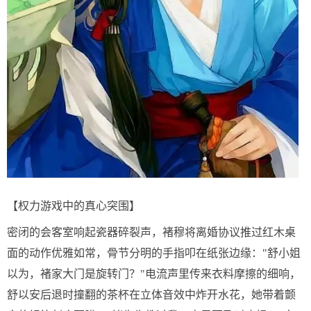
【权力游戏中的真心突围】
密闭的会客室响起瓷器碎裂声，褚穆将离婚协议推过红木桌
面的动作优雅如常，骨节分明的手指叩在纸张边缘："舒小姐
以为，褚家大门是旋转门？"电流声里传来衣料摩擦的细响，
舒以安后退时撞翻的茶杯在立体音效中炸开水花，她带着颤