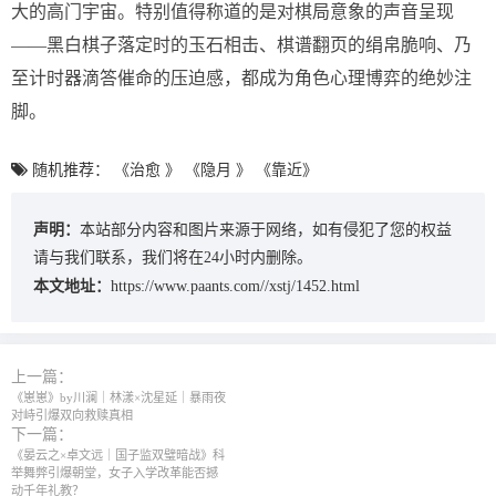
大的高门宇宙。特别值得称道的是对棋局意象的声音呈现
——黑白棋子落定时的玉石相击、棋谱翻页的绢帛脆响、乃
至计时器滴答催命的压迫感，都成为角色心理博弈的绝妙注
脚。
随机推荐：
《治愈 》
《隐月 》
《靠近》
声明：
本站部分内容和图片来源于网络，如有侵犯了您的权益
请与我们联系，我们将在24小时内删除。
本文地址：
https://www.paants.com//xstj/1452.html
上一篇：
《崽崽》by川澜｜林漾×沈星延｜暴雨夜
对峙引爆双向救赎真相
下一篇：
《晏云之×卓文远｜国子监双璧暗战》科
举舞弊引爆朝堂，女子入学改革能否撼
动千年礼教？