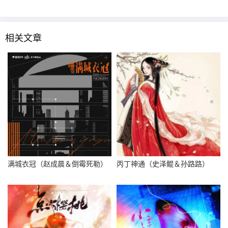
相关文章
满城衣冠（赵成晨＆倒霉死勒）
丙丁神通（史泽鲲＆孙路路）