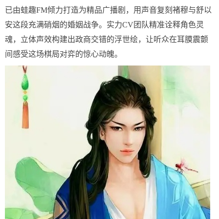
已由蛙趣FM倾力打造为精品广播剧，用声音复刻褚穆与舒以
安这段充满硝烟的婚姻战争。实力CV团队精准诠释角色灵
魂，立体声效构建出政商交错的浮世绘，让听众在耳膜震颤
间感受这场棋局对弈的惊心动魄。