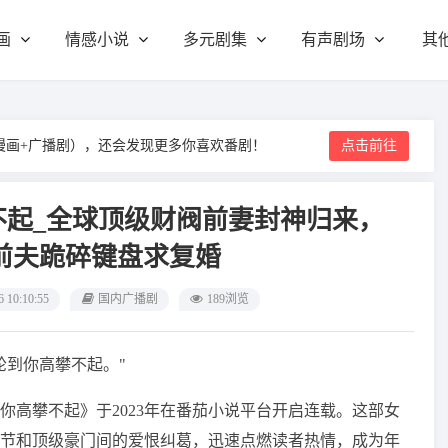
画
情感小说
多元剧集
有声剧场
其
漫画+广播剧），还会发现更多你喜欢番剧！
点击前往
不起_全球顶级财阀前妻封神归来，
前夫跪碎键盘求复婚
6 10:10:55
国内广播剧
189浏览
轮到你高攀不起。"
你高攀不起》于2023年在番茄小说平台开启连载。这部女
节和顶级豪门间的爱恨纠葛，迅速点燃读者热情，成为年