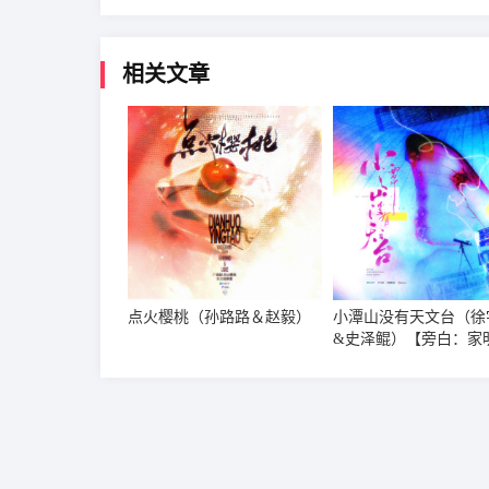
相关文章
点火樱桃（孙路路＆赵毅）
小潭山没有天文台（徐
&史泽鲲）【旁白：家