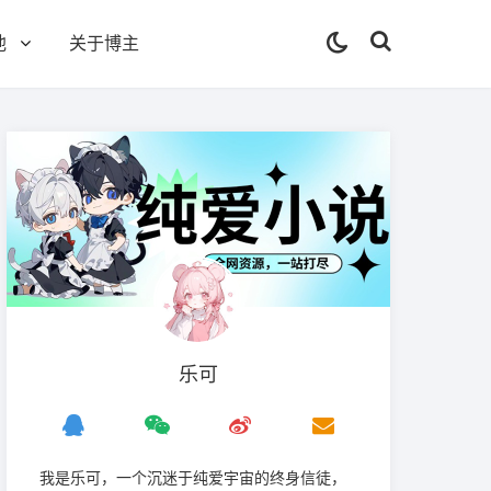
他
关于博主
乐可
我是‌乐可，一个沉迷于纯爱宇宙的终身信徒，