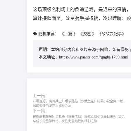
这场顶级名利场上的倒追游戏，是迟来的深情，
算计接踵而至，沈星蔓手握权柄，冷眼睥睨：顾
随机推荐：
《上瘾 》
《姿态 》
《敌敌畏纪事》
声明：
本站部分内容和图片来源于网络，如有侵犯了
本文地址：
https://www.paants.com//gngbj/1799.html
上一篇：
八零宠婚，高冷兵王红眼求贴贴（炒鱿鱼花）精品小说全集下载_
温暖爱情的坚守与成长之旅
下一篇：
被拐后我在星际里乱杀（我要成仙）‌爆款连载小说每日更新‌_复仇
与成长的星际传奇，女性力量绽放的精彩之旅