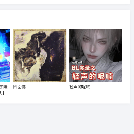
宇隆
四面佛
轻声的呢喃
明】