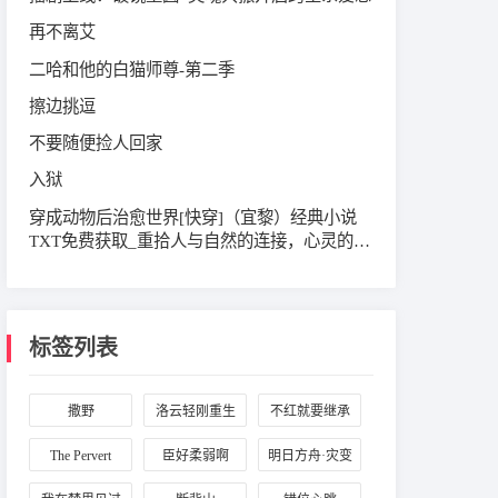
再不离艾
二哈和他的白猫师尊-第二季
擦边挑逗
不要随便捡人回家
入狱
穿成动物后治愈世界[快穿]（宜黎）经典小说
TXT免费获取_重拾人与自然的连接，心灵的温
暖让世界重焕生机
标签列表
撒野
洛云轻刚重生
不红就要继承
成一名小正太
家业
The Pervert
臣好柔弱啊
明日方舟·灾变
契约