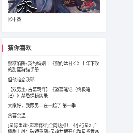
帐中香
猜你喜欢
蜜糖陷阱x契约婚姻丨《蜜約は甘く》丨年下攻
的甜蜜狩猎手册
但他暗恋我耶
【双男主x古墓羁绊】《盗墓笔记（终极笔
记）》禁忌探秘实录
大家好，我跟男二在一起了 第一季
贪暮余温
[星际重逢×声恋羁绊]全网热推！《小行星》广
播剧上线：破镜重圆×灵魂共振开启跨星系爱恋