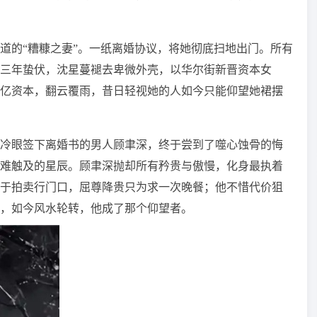
道的“糟糠之妻”。一纸离婚协议，将她彻底扫地出门。所有
三年蛰伏，沈星蔓褪去卑微外壳，以华尔街新晋资本女
亿资本，翻云覆雨，昔日轻视她的人如今只能仰望她裙摆
冷眼签下离婚书的男人顾聿深，终于尝到了噬心蚀骨的悔
难触及的星辰。顾聿深抛却所有矜贵与傲慢，化身最执着
于拍卖行门口，屈尊降贵只为求一次晚餐；他不惜代价狙
，如今风水轮转，他成了那个仰望者。