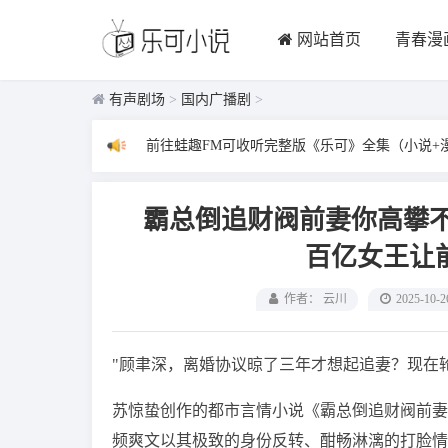
网站首页
青春漫
有声剧场
>
国内广播剧
>
前往蛙趣FM可收听完整版《乐可》全集（小说+
霸总倒追财阀前妻你高攀
百亿女王让
作者： 云川
2025-10-2
"顾聿深，离婚协议晾了三年才想起追妻？现在
苏惊蛰创作的都市言情小说《霸总倒追财阀前妻
频爽文以其极致的身份反转、酣畅淋漓的打脸情