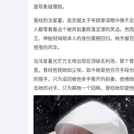
度现象级爆款。
曾经的沈星蔓，是京圈太子爷顾聿深眼中微不足
人都等着看这个被弃前妻跌落泥潭的笑话。然而
王、神秘财阀继承人的身份震撼回归。她手握百
摇曳的风华。
当沈星蔓光芒万丈地出现在顶级名利场，那个曾
意。曾经他视她如尘埃，如今她是他穷尽手段也
的猎手，只为追回被他亲手推开的前妻。他堵她
击她的对手，只为换她一个回眸。曾经她仰望他