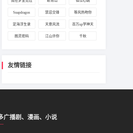
我在梦里见过
断背山
错位心跳
你
Snapdragon
禁忌交锋
等风热吻你
定海浮生录
天意风流
百万up学神天
天演我
图灵密码
江山许你
千秋
友情链接
多广播剧、漫画、小说