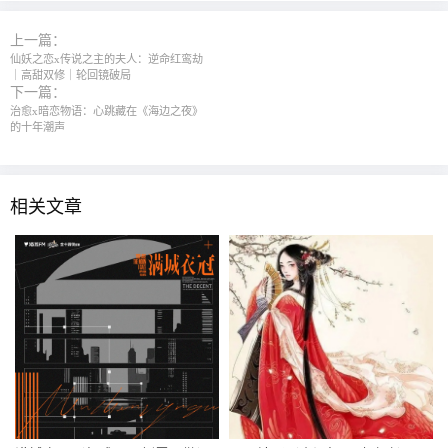
上一篇：
仙妖之恋x传说之主的夫人：逆命红鸾劫
｜高甜双修｜轮回镜破局
下一篇：
治愈x暗恋物语：心跳藏在《海边之夜》
的十年潮声
相关文章