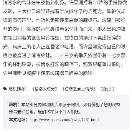
消毒水的气味在午夜格外刺鼻。许星洲捏着CT片的手指微微
发颤，白大褂口袋里还揣着半块融化了的巧克力。监护仪规
律的滴答声里，他听见走廊传来急促的脚步声。玻璃门被推
开的瞬间，潮湿的雨气裹挟着记忆扑面而来。那人黑色冲锋
衣领口别着的银色风铃挂坠，在惨白的顶灯下晃出细碎的
光。病床上的老人正在昏迷中呓语，而许星洲觉得自己的喉
咙也被塞进了消毒棉球。二十三岁的季风依然带着十七岁那
年的锋利轮廓，被雨水打湿的睫毛下，那双眼睛望过来时，
许星洲听见胸腔里传来玻璃器皿碎裂的脆响。
随机推荐：
《请别太过分》
《逆袭之爱上情敌》
《隐月 》
声明：
本站部分内容和图片来源于网络，如有侵犯了您的权益
请与我们联系，我们将在24小时内删除。
本文地址：
https://www.paants.com//zwqg/1231.html