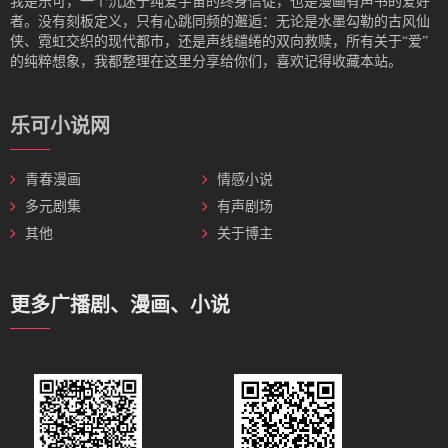
我是‌乐可，一个沉迷于纯爱宇宙的终身信徒，也是漫画有声书的爱好
者。没有刻板定义，只有心跳同频的邂逅：无论是水墨勾勒的古风仙
侠、霓虹交织的现代都市，还是声线缱绻的双向救赎，所有关于“爱”
的纯粹想象，我都整理在这里分享给你们，喜欢记得收藏本站。
乐可小说网
青春漫画
情感小说
多元剧集
有声剧场
其他
关于博主
更多广播剧、漫画、小说