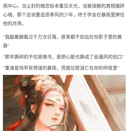
雨中心。当尘封的暗恋标本重见天光，当被误解的真相撞碎
心墙，那个总说要追逐季风的少年，终于学会在暴雨里捧住
他的月亮。
"我踮着脚看过千万次日落，原来都不如站在你影子里的黄
昏"
"那年撕碎的不仅是情书，是把心脏也撕成了会漏风的创口"
"重逢是场早有预谋的暴雨，而我甘愿溺亡在你的呼吸里"