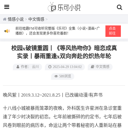
情感小说
>
中文情感
>
前往蛙趣FM可收听完整版《乐可》全集（小说+漫画+广
点击
播剧），还会发现更多你喜欢番剧！
前往
校园x破镜重圆丨《等风热吻你》暗恋成真
实录丨暴雨重逢x双向奔赴的炽热年轮
作者： 云川
2025-04-29 13:04:02
中文情感
589浏览
晚风絮丨2019.3.12~2021.8.25丨已改编动漫/有声书
十八线小城被暴雨笼罩的夜晚，外科医生许星洲在急诊室重
逢了年少时决裂的初恋。七年前被撕碎的约定书，七年后被
风卷到眼前的病历本，命运让两个带着秘密的人重新站在暴