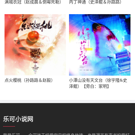
满城衣冠（赵成晨＆倒霉死勒）
丙丁神通（史泽鲲＆孙路路）
点火樱桃（孙路路＆赵毅）
小潭山没有天文台（徐宇隆&史
泽鲲）【旁白：家明】
乐可小说网