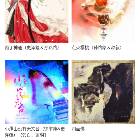
丙丁神通（史泽鲲＆孙路路）
点火樱桃（孙路路＆赵毅）
小潭山没有天文台（徐宇隆&史
四面佛
泽鲲）【旁白：家明】