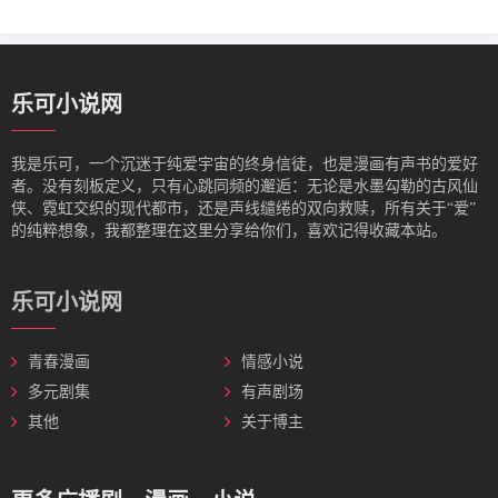
乐可小说网
我是‌乐可，一个沉迷于纯爱宇宙的终身信徒，也是漫画有声书的爱好
者。没有刻板定义，只有心跳同频的邂逅：无论是水墨勾勒的古风仙
侠、霓虹交织的现代都市，还是声线缱绻的双向救赎，所有关于“爱”
的纯粹想象，我都整理在这里分享给你们，喜欢记得收藏本站。
乐可小说网
青春漫画
情感小说
多元剧集
有声剧场
其他
关于博主