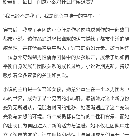
粉丝们：每日一问这小弱鸡什么时候退赛？
“我已经不是我了，我是你心中唯一的存在。”
穿书后，我成了男团的小心肝是作者肉粒球创作的一部热门
都市小说。该作品通过轻松幽默的语言描绘了都市生活的酸
甜苦辣，并在情感冲突中融入了穿书的奇幻元素。故事围绕
一位意外穿越到男性偶像团体中的女孩展开，展示了她如何
平衡自身发展与团队关系的成长过程。小说近期更新，持续
吸引着众多读者的关注和喜爱。
小说的主角是一位普通女孩，她意外重生在一个以男团为中
心的世界，成为了某个男团的小心肝。最初她对这个新身份
感到无所适从，但随着时间的推移，她逐渐适应了这个充满
光彩与梦想的环境。每个成员都有独特的个性和背景，而她
的出现则为男团注入了新的活力与温暖。她不仅在团队中建
立了深厚的友谊，还在职场和感情上与男团成员们展开了一