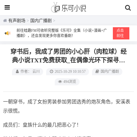
有声剧场
>
国内广播剧
>
前往蛙趣FM可收听完整版《乐可》全集（小说+漫画+广
点击
播剧），还会发现更多你喜欢番剧！
前往
穿书后，我成了男团的小心肝（肉粒球）经
典小说TXT免费获取_在偶像光环下探寻自
我价值与青春爱情的成长之旅
作者： 云川
2025-10-29 10:10:57
国内广播剧
494浏览
一朝穿书，成了女扮男装参加男团选秀的炮灰角色，安溪表
示很慌。
成员们：皇族什么的最几把恶心了！