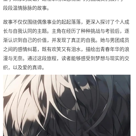
段段温情脉脉的故事。
故事不仅仅围绕偶像事业的起起落落，更深入探讨了个人成
长与自我认同的主题。主角在经历了种种挑战与考验后，逐
渐认识到自己的价值，并发现了真正的自我。她与男团成员
之间的感情纠葛，既有欢笑又有泪水，描绘出青春年华的浪
漫与无奈。通过这段旅程，读者能够感受到梦想与现实的交
织，以及爱的真谛。