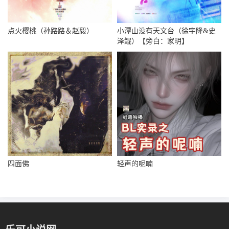
点火樱桃（孙路路＆赵毅）
小潭山没有天文台（徐宇隆&史
泽鲲）【旁白：家明】
四面佛
轻声的呢喃