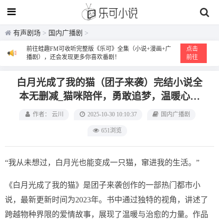
有声剧场
>
国内广播剧
>
前往蛙趣FM可收听完整版《乐可》全集（小说+漫画+广
点击
播剧），还会发现更多你喜欢番剧！
前往
白月光成了我的猫（团子来袭）完结小说全
本无删减_猫咪陪伴，勇敢追梦，温暖心灵
的成长之旅
作者： 云川
2025-10-30 10:10:37
国内广播剧
651浏览
“我从未想过，白月光也能变成一只猫，窜进我的生活。”
《白月光成了我的猫》是团子来袭创作的一部热门都市小
说，最新更新时间为2023年。书中通过独特的视角，讲述了
跨越物种界限的爱情故事，展现了温暖与治愈的力量。作品