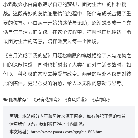
小猫教会小白勇敢追求自己的梦想，面对生活中的种种挑
战。这段奇妙的友情兼爱情的旅程中，陪伴与成长占据了重
要的位置。小白从一开始的迷茫与无助，逐渐蜕变成一个充
满自信与活力的女孩。在这个过程中，猫咪也向她传达了勇
敢面对生活的智慧，陪伴她度过每一个困境。
《白月光成了我的猫》用轻松幽默的笔触描绘了人与宠物之
间的深厚情感，同时也折射出了人类在面对生活变故时，如
何以一种积极的态度去接受与改变。两者的相处不仅是对彼
此的陪伴，更是心灵的治愈，给人以无限的感动与思考。
随机推荐：
《只有花知晓》
《春风烂漫》
《草莓印》
声明：
本站部分内容和图片来源于网络，如有侵犯了您的权益
请与我们联系，我们将在24小时内删除。
本文地址：
https://www.paants.com//gngbj/1803.html