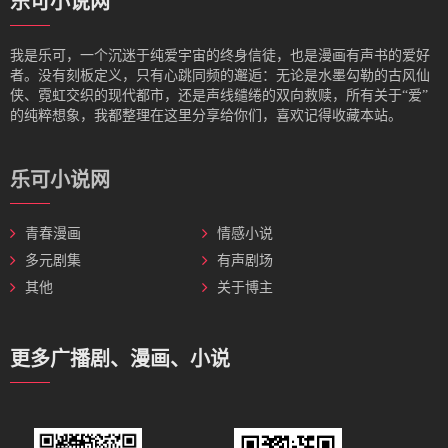
乐可小说网
我是‌乐可，一个沉迷于纯爱宇宙的终身信徒，也是漫画有声书的爱好
者。没有刻板定义，只有心跳同频的邂逅：无论是水墨勾勒的古风仙
侠、霓虹交织的现代都市，还是声线缱绻的双向救赎，所有关于“爱”
的纯粹想象，我都整理在这里分享给你们，喜欢记得收藏本站。
乐可小说网
青春漫画
情感小说
多元剧集
有声剧场
其他
关于博主
更多广播剧、漫画、小说