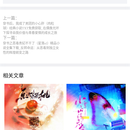
上一篇：
穿书后，我成了男团的小心肝（肉粒
球）经典小说TXT免费获取_在偶像光环
下探寻自我价值与青春爱情的成长之旅
下一篇：
穿书之恶毒贵妃不干了（星落xl）精品小
说全集下载_反转命运：从恶毒到独立女
性的辉煌蜕变之路
相关文章