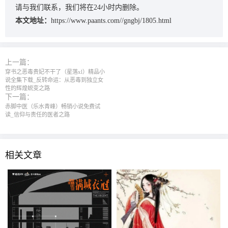
请与我们联系，我们将在24小时内删除。
本文地址：
https://www.paants.com//gngbj/1805.html
上一篇：
穿书之恶毒贵妃不干了（星落xl）精品小
说全集下载_反转命运：从恶毒到独立女
性的辉煌蜕变之路
下一篇：
赤脚中医（乐水青峰）畅销小说免费试
读_信仰与责任的医者之路
相关文章