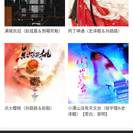
满城衣冠（赵成晨＆倒霉死勒）
丙丁神通（史泽鲲＆孙路路）
点火樱桃（孙路路＆赵毅）
小潭山没有天文台（徐宇隆&史
泽鲲）【旁白：家明】