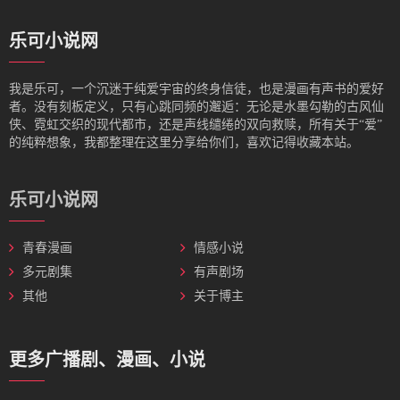
乐可小说网
我是‌乐可，一个沉迷于纯爱宇宙的终身信徒，也是漫画有声书的爱好
者。没有刻板定义，只有心跳同频的邂逅：无论是水墨勾勒的古风仙
侠、霓虹交织的现代都市，还是声线缱绻的双向救赎，所有关于“爱”
的纯粹想象，我都整理在这里分享给你们，喜欢记得收藏本站。
乐可小说网
青春漫画
情感小说
多元剧集
有声剧场
其他
关于博主
更多广播剧、漫画、小说