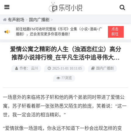
有声剧场
>
国内广播剧
>
前往蛙趣FM可收听完整版《乐可》全集（小说+漫画+广
点击
播剧），还会发现更多你喜欢番剧！
前往
爱情公寓之精彩的人生（浊酒恋红尘）高分
推荐小说排行榜_在平凡生活中追寻伟大爱
情与人生价值的探寻之旅
作者： 云川
2025-11-01 10:11:05
国内广播剧
77浏览
一场意外的来临将苏子轩和他的两个弟弟同时带进了爱情公
寓，苏子轩看着那一张张熟悉又陌生的脸庞，笑着说：“这一
世，我一定会活的相当精彩。”
“爱情就像一场游戏，你永远不知道下一秒会出现怎样的变