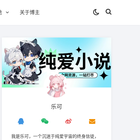
他
关于博主
乐可
我是‌乐可，一个沉迷于纯爱宇宙的终身信徒，