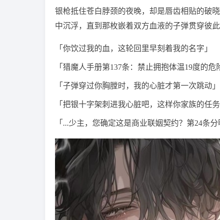
银枪抵住苍白脖颈的夜晚，却是唇齿相贴的破晓
中沉浮，直到那枚嵌着双方血液的子弹贯穿彼此
「你饮过我的血，这轮回里早刻着我的名字」
「猎魔人手册第137条：禁止拥抱体温19度的危
「子弹穿过你胸膛时，我的心脏才第一次跳动」
「把银十字架刺进我心脏吧，这样你家族的任务
「...少主，您确定这是商业联姻契约？第24条