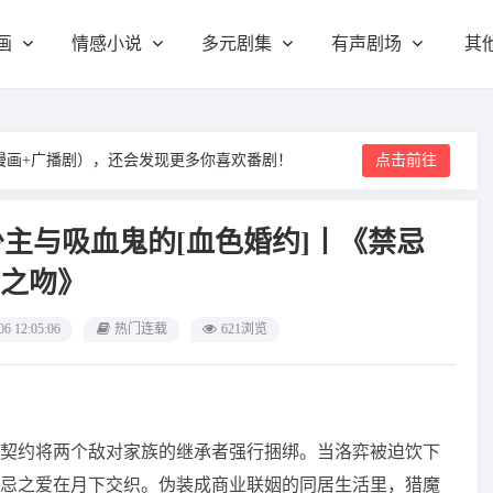
画
情感小说
多元剧集
有声剧场
其
漫画+广播剧），还会发现更多你喜欢番剧！
点击前往
少主与吸血鬼的[血色婚约]丨《禁忌
之吻》
06 12:05:06
热门连载
621浏览
契约将两个敌对家族的继承者强行捆绑。当洛弈被迫饮下
忌之爱在月下交织。伪装成商业联姻的同居生活里，猎魔