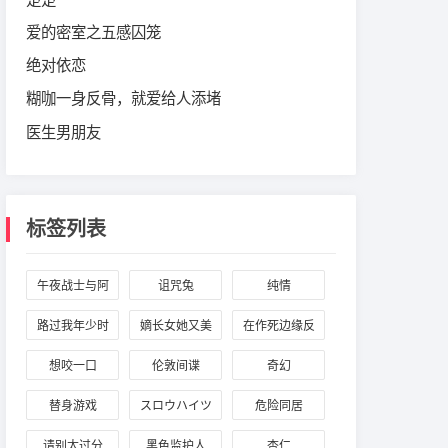
爱的密室之五感囚笼
绝对依恋
糊咖一身反骨，就爱给人添堵
医生男朋友
标签列表
午夜战士与阿
诅咒兔
纯情
波罗
路过我年少时
嫡长女她又美
在作死边缘反
光的蓝色
又飒
复横跳
想咬一口
伦敦间谍
奇幻
替身游戏
スロウハイツ
危险同居
の神様
请别太过分
黑色监护人
杏仁