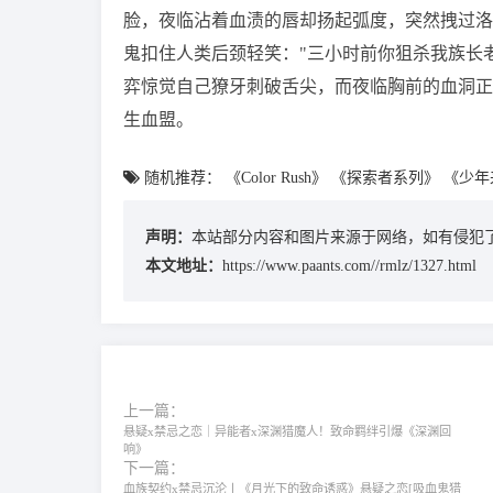
脸，夜临沾着血渍的唇却扬起弧度，突然拽过洛
鬼扣住人类后颈轻笑："三小时前你狙杀我族长
弈惊觉自己獠牙刺破舌尖，而夜临胸前的血洞正
生血盟。
随机推荐：
《Color Rush》
《探索者系列》
《少年
声明：
本站部分内容和图片来源于网络，如有侵犯了
本文地址：
https://www.paants.com//rmlz/1327.html
上一篇：
悬疑x禁忌之恋｜异能者x深渊猎魔人！致命羁绊引爆《深渊回
响》
下一篇：
血族契约x禁忌沉沦丨《月光下的致命诱惑》悬疑之恋[吸血鬼猎