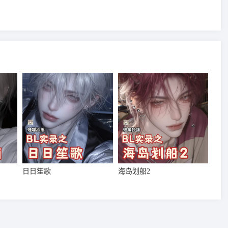
日日笙歌
海岛划船2