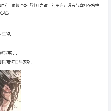
时分。血族圣器「绯月之瞳」的争夺让谎言与真相在棺椁
心脏。
险生物」
就完成了」
分明写着每日早安吻」