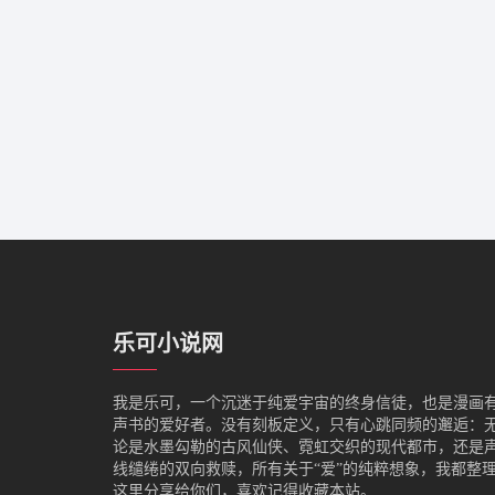
乐可小说网
我是‌乐可，一个沉迷于纯爱宇宙的终身信徒，也是漫画
声书的爱好者。没有刻板定义，只有心跳同频的邂逅：
论是水墨勾勒的古风仙侠、霓虹交织的现代都市，还是
线缱绻的双向救赎，所有关于“爱”的纯粹想象，我都整
这里分享给你们，喜欢记得收藏本站。