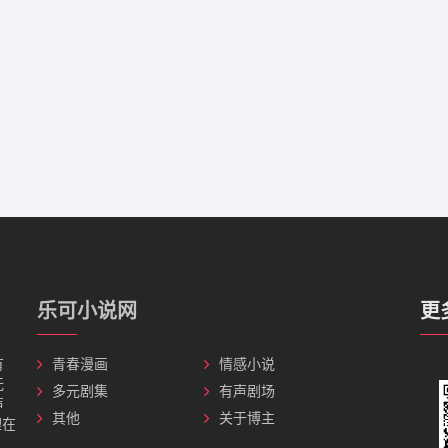
乐可小说网
更
有
青春漫画
情感小说
无
多元剧集
有声剧场
声
其他
关于博主
理在