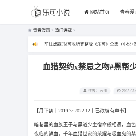
网站首页
青春漫
青春漫画
>
热门连载
>
前往蛙趣FM可收听完整版《乐可》全集（小说+
血猎契约x禁忌之吻#黑帮
作者： 云川
2025-05-
【月下鹤丨2019.3~2022.12丨已改编有声书】
暗巷里的血族王子与黑道少主宿命般相遇，血色
夜临的鲜血，千年血猎世家的荣耀与吸血鬼的禁