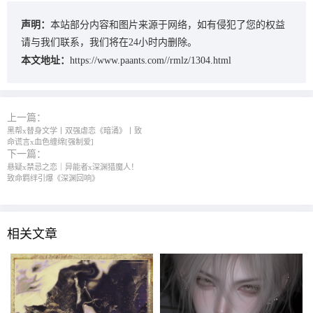
声明：
本站部分内容和图片来源于网络，如有侵犯了您的权益
请与我们联系，我们将在24小时内删除。
本文地址：
https://www.paants.com//rmlz/1304.html
上一篇：
黑帮x替身文学丨双强虐恋《暗涌》丨致
命谎言x血色缠绵[强制爱]
下一篇：
悬疑x禁忌之恋｜异能者x深渊猎魔人！
致命羁绊引爆《深渊回响》
相关文章