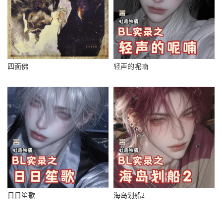
四面佛
轻声的呢喃
日日笙歌
海岛划船2