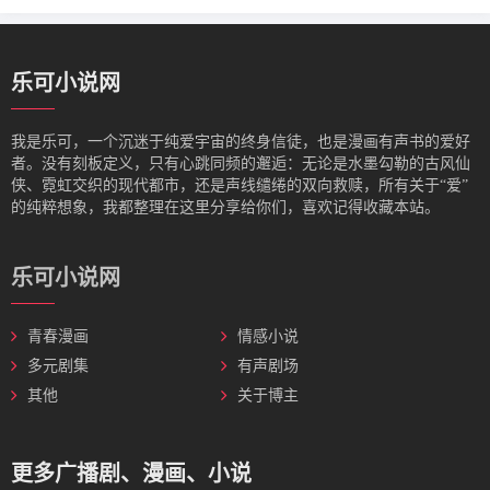
乐可小说网
我是‌乐可，一个沉迷于纯爱宇宙的终身信徒，也是漫画有声书的爱好
者。没有刻板定义，只有心跳同频的邂逅：无论是水墨勾勒的古风仙
侠、霓虹交织的现代都市，还是声线缱绻的双向救赎，所有关于“爱”
的纯粹想象，我都整理在这里分享给你们，喜欢记得收藏本站。
乐可小说网
青春漫画
情感小说
多元剧集
有声剧场
其他
关于博主
更多广播剧、漫画、小说