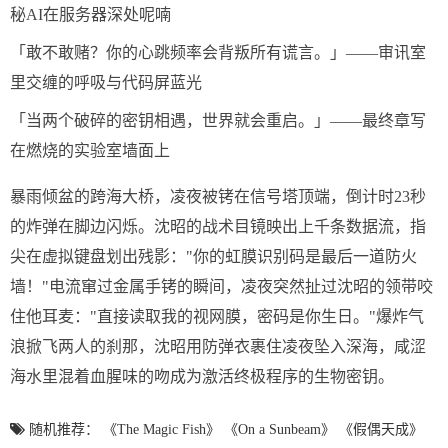
秘AI在服务器深处呢喃
「敢不敢赌？你的心跳频率会背叛所有谎言。」——审讯室
里交缠的呼吸与代码屏蓝光
「当两个破碎的密钥相遇，世界就会重启。」——最终章写
在燃烧的实验室墙面上
暴雨倾盆的跨海大桥，凌夜被铐在信号塔顶端，倒计时23秒
的炸弹在脚边闪烁。沈昭的战术目镜映出上千条数据流，指
尖在虚拟键盘划出残影："你的虹膜识别码是最后一道防火
墙！"电流窜过金属手铐的瞬间，凌夜突然扯过沈昭的领带咬
住他耳麦："直接读取我的视网膜，密码是你生日。"爆炸气
浪掀飞两人的刹那，沈昭用防弹衣裹住凌夜坠入深海，咸涩
海水里混着血腥味的吻成为激活终极程序的生物密钥。
随机推荐：
《The Magic Fish》
《On a Sunbeam》
《假偶天成》