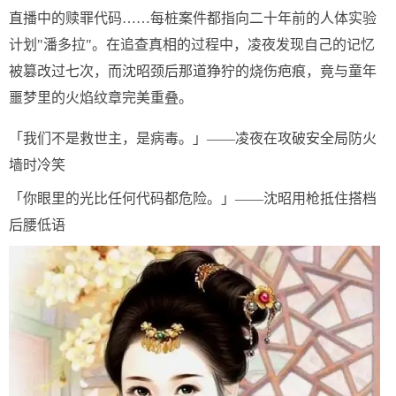
直播中的赎罪代码……每桩案件都指向二十年前的人体实验
计划"潘多拉"。在追查真相的过程中，凌夜发现自己的记忆
被篡改过七次，而沈昭颈后那道狰狞的烧伤疤痕，竟与童年
噩梦里的火焰纹章完美重叠。
「我们不是救世主，是病毒。」——凌夜在攻破安全局防火
墙时冷笑
「你眼里的光比任何代码都危险。」——沈昭用枪抵住搭档
后腰低语