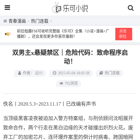
青春漫画
>
热门连载
>
前往蛙趣FM可收听完整版《乐可》全集（小说+漫画+广
点击
播剧），还会发现更多你喜欢番剧！
前往
双男主x悬疑禁区｜危险代码：致命程序启
动！
作者： 云川
2025-05-04 18:05:58
热门连载
792浏览
佚名丨2020.5.3~2023.11.17丨已改编有声书
当顶级黑客凌夜被迫加入警方特案组，与刑侦顾问沈昭展开
致命合作，两个行走在黑白边缘的天才碰撞出炽烈火花。废
弃工厂的加密芯片、连环爆炸案里的倒计时病毒、跨国暗网