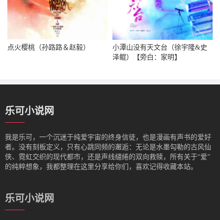
点火樱桃（孙路路＆赵毅）
小潭山没有天文台（徐宇隆&史
泽鲲）【旁白：家明】
乐可小说网
我是‌乐可，一个沉迷于纯爱宇宙的终身信徒，也是漫画有声书的爱好
者。没有刻板定义，只有心跳同频的邂逅：无论是水墨勾勒的古风仙
侠、霓虹交织的现代都市，还是声线缱绻的双向救赎，所有关于“爱”
的纯粹想象，我都整理在这里分享给你们，喜欢记得收藏本站。
乐可小说网