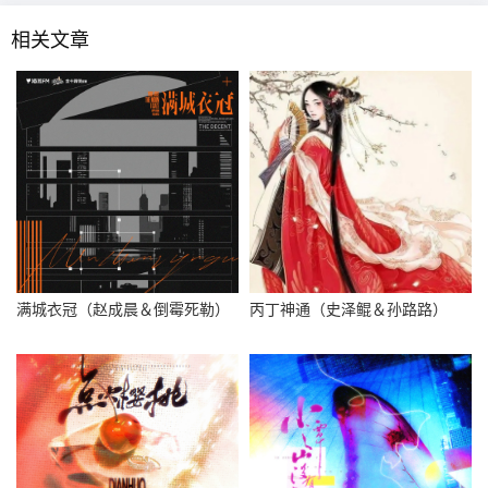
相关文章
满城衣冠（赵成晨＆倒霉死勒）
丙丁神通（史泽鲲＆孙路路）