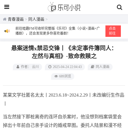
青春漫画
>
同人漫画
>
前往蛙趣FM可收听完整版《乐可》全集（小说+漫画+广
点击
播剧），还会发现更多你喜欢番剧！
前往
悬案迷情x禁忌交锋丨《未定事件簿同人：
左然与真相》·致命救赎之
作者： 云川
2025-04-24 22:04:43
同人漫画
689浏览
某棠文学社匿名太太丨2023.6.18~2024.2.29丨未改编衍生作品
丨
当左然接下那桩离奇的连环自杀案时，他没想到档案袋里会
掉出十年前自己亲手设计的婚戒草图。委托人陆景和漫不经