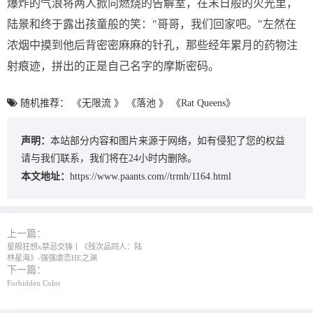
爆炸的气浪将两人掀向燃烧的告解室，在末日般的火光里，
陆景和终于露出孩童般的笑："哥哥，我们回家吧。"左然在
浓烟中摸到他后背密密麻麻的针孔，那些经年累月的药物注
射痕迹，拼出的正是自己名字的摩斯密码。
随机推荐：
《无限流 》
《落池 》
《Rat Queens》
声明：
本站部分内容和图片来源于网络，如有侵犯了您的权益
请与我们联系，我们将在24小时内删除。
本文地址：
https://www.paants.com//trmh/1164.html
上一篇：
星舰狂想x禁忌交锋丨《残次品同人：陆
林星海》-强强虐恋HE之渊
下一篇：
Forbidden Color