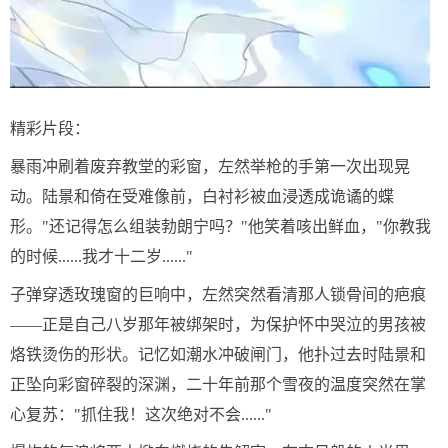
精彩片段：
暴雨冲刷着废弃教堂的彩窗，左然举枪的手第一次出现晃
动。陆景和倚在受难像前，白衬衫被血浸透成诡谲的蝶
形。"还记得怎么组装勃朗宁吗？"他笑着咳出鲜血，"你教我
的时候......我才十二岁......"
子弹穿透玫瑰窗的巨响中，左然突然看清那人锁骨间的疤痕
——正是自己八岁那年被绑架时，为保护怀中哭泣的男孩被
烙铁烫伤的形状。记忆如潮水冲破闸门，他扑过去时陆景和
正坠向彩窗碎裂的深渊，二十年前那个雪夜的温度突然在掌
心复苏："抓住我！这次绝对不会......"