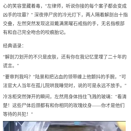
心的笑容里藏着毒，"左律师，听说你接的每个案子都会变成
凶手的坟墓？" 深夜停尸房的冷光灯下，两人隔着解剖台十指
交叠，左然突然发现这双戴满黑曜石戒指的手，无名指根部
有和自己完全吻合的咬痕胎记。
经典语录：
"解剖刀划开的不只是皮肤，还有你在我记忆里埋了二十年的
谎言。"
"要审判我吗？"陆景和把沾血的领带缠上他颤抖的手腕，"可
法官大人当年在孤儿院哄我睡觉时，说的可是永远不放手。"
冷冻柜突然弹开的瞬间，左然用身体挡住飞溅的玻璃："看清
楚！这些尸体后颈都有和你相同的玫瑰纹身——你才是他们
等待的共犯！"