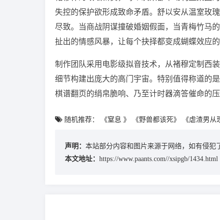
失控的保护欲形成致命矛盾。舒以安从温室玫瑰
尽致。当商战阴谋撞破婚姻假面，当青梅竹马的
扯出的情感风暴，让每个抉择都变成蝴蝶效应的
制作团队采用电影级拟音技术，从褚穆定制西装
细节构建出庞大的高门宇宙。特别值得称道的是
棋谱翻页的绢帛脆响、乃至计时器滴答催命的压
随机推荐：
《窒息 》
《野兽都该死》
《虐渣男从
声明：
本站部分内容和图片来源于网络，如有侵犯了
本文地址：
https://www.paants.com//xsipgb/1434.html