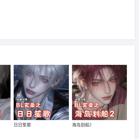
日日笙歌
海岛划船2