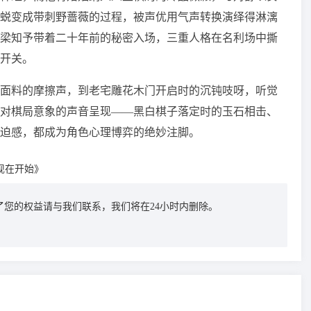
蜕变成带刺野蔷薇的过程，被声优用气声转换演绎得淋漓
梁知予带着二十年前的秘密入场，三重人格在名利场中撕
开关。
面料的摩擦声，到老宅雕花木门开启时的沉钝吱呀，听觉
对棋局意象的声音呈现——黑白棋子落定时的玉石相击、
迫感，都成为角色心理博弈的绝妙注脚。
现在开始》
您的权益请与我们联系，我们将在24小时内删除。