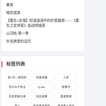
春宵
暗恋成真
【重生x女强】权谋漩涡中的炽爱篇章——《重
生之女将星》血战倾城录
山河枕-第一季
扑克牌里的诅咒
标签列表
契×约—危险的
完美求婚
三伏
搭档—
花のみぞ知る
bj alex
陈情令
花店老板与单
东区故事
柔道男孩
亲妈妈的周日