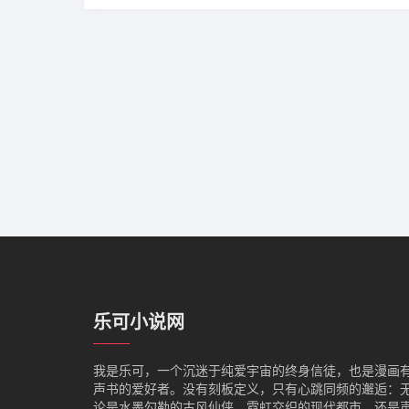
乐可小说网
我是‌乐可，一个沉迷于纯爱宇宙的终身信徒，也是漫画
声书的爱好者。没有刻板定义，只有心跳同频的邂逅：
论是水墨勾勒的古风仙侠、霓虹交织的现代都市，还是