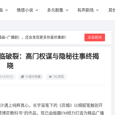
画
情感小说
多元剧集
有声剧场
其
漫画+广播剧），还会发现更多你喜欢番剧！
点击前往
濒临破裂：高门权谋与隐秘往事终揭
晓
0 13:05:51
小说IP改编
702浏览
计遇上纯粹真心，长宇宙笔下的《弈婚》以细腻笔触剖开
感博弈教科书"的作品，现已由蛙趣FM倾力打造为精品广播