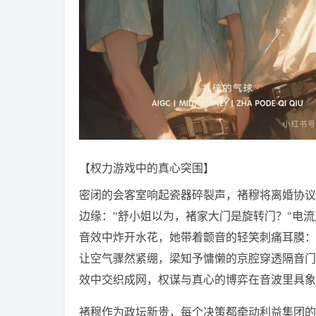
【权力游戏中的真心突围】
密闭的会客室响起瓷器碎裂声，褚穆将离婚协议
边缘："舒小姐以为，褚家大门是旋转门？"电
音效中炸开水花，她带着颤音的轻笑刺痛耳膜：
让空气骤然紧绷，梁知予慵懒的京腔穿透隔音门
效中交织成网，权谋与真心的博弈在音波里具象
褚穆作为政坛新贵，每个决策都牵动利益集团的