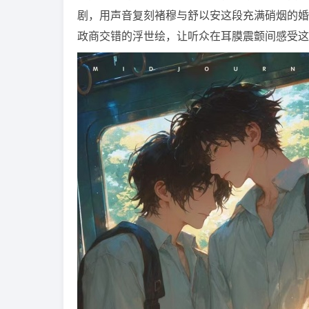
剧，用声音复刻褚穆与舒以安这段充满硝烟的婚
政商交错的浮世绘，让听众在耳膜震颤间感受这