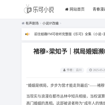
网站首页
青春漫
有声剧场
>
小说IP改编
>
前往蛙趣FM可收听完整版《乐可》全集（小说+
褚穆×梁知予｜棋局婚姻
作者： 云川
2025-05-2
"婚姻是棋局，步步为营才能走到最后"——褚穆
当现实与浪漫在都市丛林中短兵相接，当权谋算
高门婚姻的真相。这部被读者称为"成年人的情