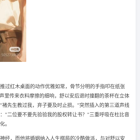
推过红木桌面的动作优雅如常，骨节分明的手指叩在纸张
流声里传来衣料摩擦的细响，舒以安后退时撞翻的茶杯在立体
"褚先生教过我，弃子要及时止损。"突然插入的第三道声线
："二位要不要先验验我的股权转让书？"三重呼吸在杜比音
化。
神经，而他将婚姻纳入人生棋局的冷酷做派，与对舒以安