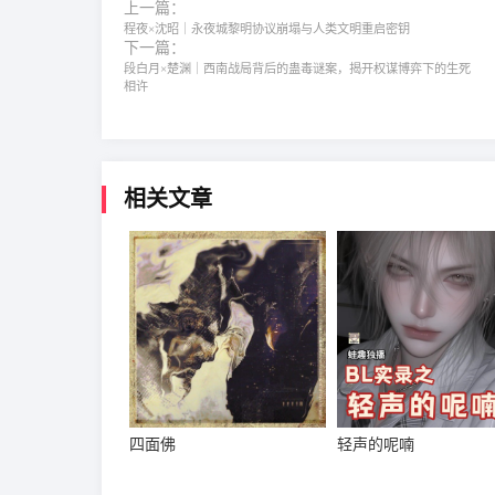
上一篇：
程夜×沈昭｜永夜城黎明协议崩塌与人类文明重启密钥
下一篇：
段白月×楚渊｜西南战局背后的蛊毒谜案，揭开权谋博弈下的生死
相许
相关文章
四面佛
轻声的呢喃