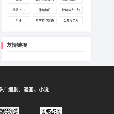
宠儿
异世界食堂的
虐渣男从现在
午后
恋爱调味料
开始
狼狼上口
佳期如许
默读同人：骆
闻舟与费渡
暗涌
异世界的新妻
恶魔的契约
友情链接
多广播剧、漫画、小说