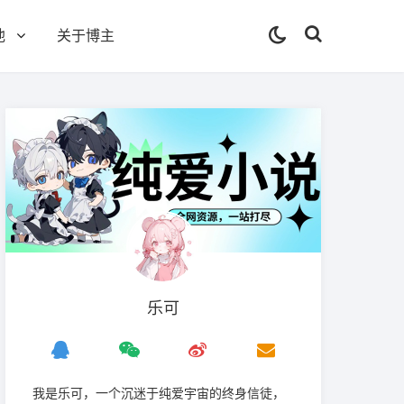
他
关于博主
乐可
我是‌乐可，一个沉迷于纯爱宇宙的终身信徒，