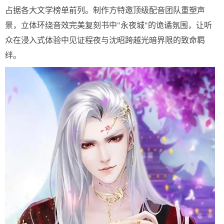
占据各大文学榜单前列。制作方特邀顶级配音团队重塑声
景，立体环绕音效完美复刻书中"永夜城"的诡谲氛围，让听
众在浸入式体验中见证程夜与沈昭跨越光暗界限的致命羁
绊。