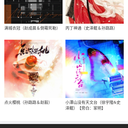
满城衣冠（赵成晨＆倒霉死勒）
丙丁神通（史泽鲲＆孙路路）
点火樱桃（孙路路＆赵毅）
小潭山没有天文台（徐宇隆&史
泽鲲）【旁白：家明】