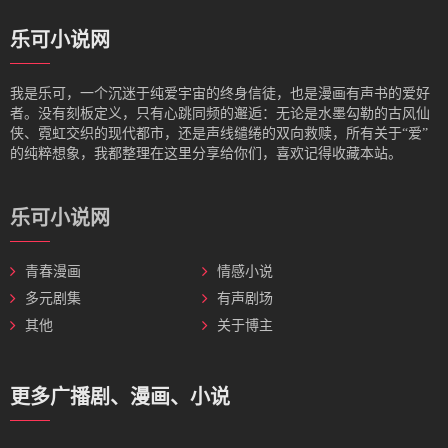
乐可小说网
我是‌乐可，一个沉迷于纯爱宇宙的终身信徒，也是漫画有声书的爱好
者。没有刻板定义，只有心跳同频的邂逅：无论是水墨勾勒的古风仙
侠、霓虹交织的现代都市，还是声线缱绻的双向救赎，所有关于“爱”
的纯粹想象，我都整理在这里分享给你们，喜欢记得收藏本站。
乐可小说网
青春漫画
情感小说
多元剧集
有声剧场
其他
关于博主
更多广播剧、漫画、小说