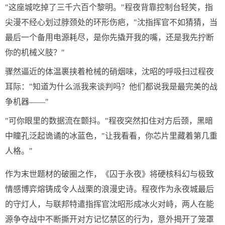
"这座城吃掉了三千六百个黎明。"程夜背靠控制台轻笑，指
尖漫不经心划过脖颈处的环形伤疤，"沈指挥官不如猜猜，当
最后一个备用电源耗尽，是你先撬开我的嘴，还是我先拧断
你的机械义肢？"
骤然逼近的体温裹挟着枪械的硝烟味，沈昭的呼吸扫过程夜
耳际："知道为什么派我来谈判吗？他们都说我是最完美的战
争机器——"
"可你眼里的数据流在颤抖。"程夜突然扣住对方后颈，黑暗
中瞳孔泛起诡谲的冰蓝色，"让我看看，你芯片里藏着第几重
人格。"
作为末世题材的破圈之作，《囚于永夜》将硬核科幻与极致
情感博弈熔铸成令人战栗的浪漫史诗。程夜作为永夜城最后
的守灯人，与联邦特遣指挥官沈昭形成冰火对峙，两人在能
源争夺战中不断撕开对方记忆禁区的行为，意外揭开了笼罩