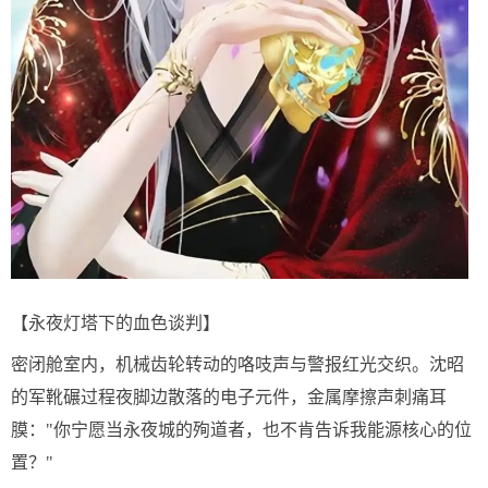
【永夜灯塔下的血色谈判】
密闭舱室内，机械齿轮转动的咯吱声与警报红光交织。沈昭
的军靴碾过程夜脚边散落的电子元件，金属摩擦声刺痛耳
膜："你宁愿当永夜城的殉道者，也不肯告诉我能源核心的位
置？"