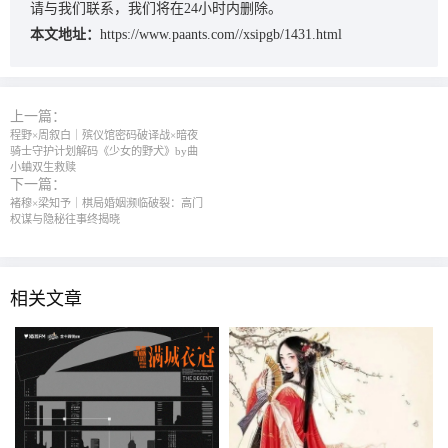
请与我们联系，我们将在24小时内删除。
本文地址：
https://www.paants.com//xsipgb/1431.html
上一篇：
程野×周叙白｜殡仪馆密码破译战×暗夜
骑士守护计划解码《少女的野犬》by曲
小蛐双生救赎
下一篇：
褚穆×梁知予｜棋局婚姻濒临破裂：高门
权谋与隐秘往事终揭晓
相关文章