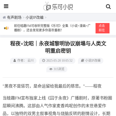
有声剧场
>
小说IP改编
>
前往蛙趣FM可收听完整版《乐可》全集（小说+漫画+广
点击
播剧），还会发现更多你喜欢番剧！
前往
程夜×沈昭｜永夜城黎明协议崩塌与人类文
明重启密钥
作者： 云川
2025-05-20 10:05:52
小说IP改编
315浏览
"黑夜不是惩罚，是命运留给我最后的慈悲。"——程夜
当蛙趣FM宣布独家上线《囚于永夜》广播剧时，原著书粉圈
层瞬间沸腾。这部由人气作家麦香鸡呢创作的末世悬爱作
品，以独特的双男主叙事视角与烧脑反转的剧情设计，长期