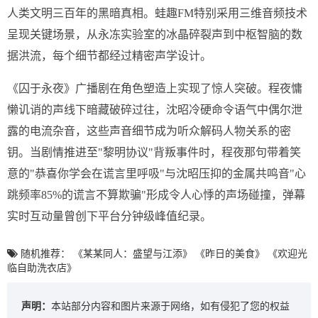
人类文明三百年的黑暗真相。蛙趣FM特别采用三维音频技术
呈现关键场景，从永冻实验室的冰晶碎裂声到中枢智脑的数
据洪流，每个细节都经过精密声学设计。
《囚于永夜》广播剧在角色塑造上实现了惊人突破。程夜慵
懒讥诮的声线下暗藏破碎过往，沈昭冷硬命令语气中偶尔泄
露的电流杂音，这些声音细节成为听众解码人物关系的密
钥。当剧情推进至"黎明协议"背叛事件时，程夜那句带着笑
意的"恭喜你学会在谎言里呼吸"与沈昭压抑的金属共鸣音"心
跳频率85%的谎言不算欺骗"形成令人心悸的声场碰撞，弹幕
实时互动量曾创下平台分钟级峰值纪录。
随机推荐：
《某某同人：盛望与江添》
《昨日的美食》
《欢迎光
临自助洗衣店》
声明：
本站部分内容和图片来源于网络，如有侵犯了您的权益