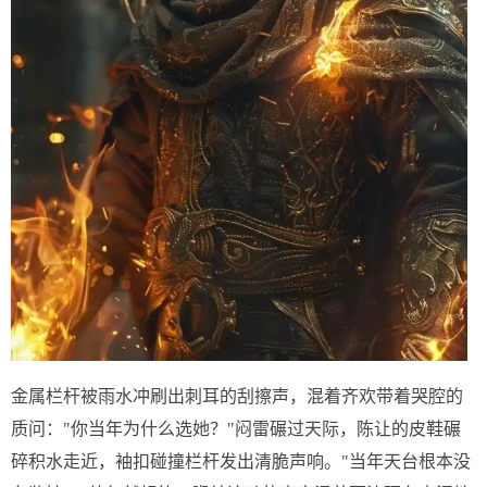
金属栏杆被雨水冲刷出刺耳的刮擦声，混着齐欢带着哭腔的
质问："你当年为什么选她？"闷雷碾过天际，陈让的皮鞋碾
碎积水走近，袖扣碰撞栏杆发出清脆声响。"当年天台根本没