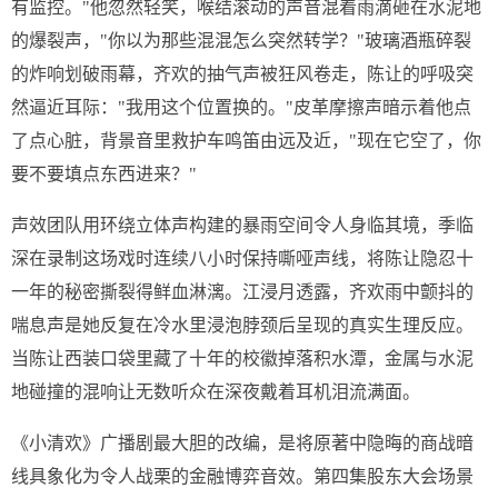
有监控。"他忽然轻笑，喉结滚动的声音混着雨滴砸在水泥地
的爆裂声，"你以为那些混混怎么突然转学？"玻璃酒瓶碎裂
的炸响划破雨幕，齐欢的抽气声被狂风卷走，陈让的呼吸突
然逼近耳际："我用这个位置换的。"皮革摩擦声暗示着他点
了点心脏，背景音里救护车鸣笛由远及近，"现在它空了，你
要不要填点东西进来？"
声效团队用环绕立体声构建的暴雨空间令人身临其境，季临
深在录制这场戏时连续八小时保持嘶哑声线，将陈让隐忍十
一年的秘密撕裂得鲜血淋漓。江浸月透露，齐欢雨中颤抖的
喘息声是她反复在冷水里浸泡脖颈后呈现的真实生理反应。
当陈让西装口袋里藏了十年的校徽掉落积水潭，金属与水泥
地碰撞的混响让无数听众在深夜戴着耳机泪流满面。
《小清欢》广播剧最大胆的改编，是将原著中隐晦的商战暗
线具象化为令人战栗的金融博弈音效。第四集股东大会场景