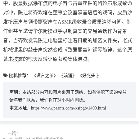
中，股票数据瀑布流的电子音与古董座钟的齿轮声形成致命
对冲，陈让将齐欢堵在董事会议室隔音墙后的戏码，皮质沙
发挤压声与领带撕裂声在ASMR级收录音质里清晰可闻。制
作组甚至邀请华尔街操盘手录制真实的交易通话作为背景
音，当齐欢发现陈让电脑里标注着日期的加密文件夹，老式
机械键盘的敲击声突然变成《致爱丽丝》钢琴旋律，这个原
著未披露的惊天反转让原著粉集体沸腾。
随机推荐：
《谎言之茧》
《暗涌》
《好兆头 》
声明：
本站部分内容和图片来源于网络，如有侵犯了您的权益
请与我们联系，我们将在24小时内删除。
本文地址：
https://www.paants.com//xsipgb/1409.html
上一篇：