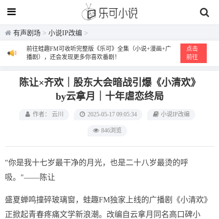
有声剧场
>
小说IP改编
>
前往蛙趣FM可收听完整版《乐可》全集（小说+漫画+广
点击
播剧），还会发现更多你喜欢番剧！
前往
陈让×齐欢｜股东大会暗战引爆《小清欢》
by云拿月｜十年虐恋终局
作者： 云川
2025-05-17 09:05:34
小说IP改编
846浏览
"你是我十七岁最干净的月光，也是二十八岁最烫的呼
吸。"——陈让
盛夏蝉鸣撞碎玻璃窗，蛙趣FM独家上线的广播剧《小清欢》
正掀起青春疼痛文学新浪潮。改编自云拿月同名高口碑小