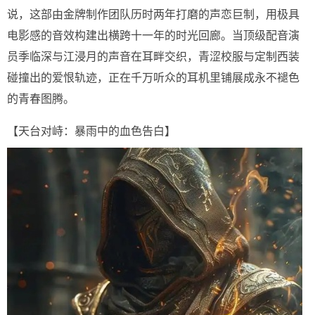
说，这部由金牌制作团队历时两年打磨的声恋巨制，用极具
电影感的音效构建出横跨十一年的时光回廊。当顶级配音演
员季临深与江浸月的声音在耳畔交织，青涩校服与定制西装
碰撞出的爱恨轨迹，正在千万听众的耳机里铺展成永不褪色
的青春图腾。
【天台对峙：暴雨中的血色告白】