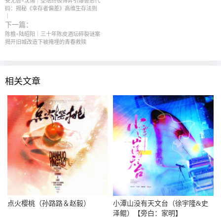
安无咎×沈惕｜圣坛终极博弈引爆善恶代
码：揭秘《幸存者偏差》高维生存法则
｜
下一篇：
陈檐×陆昭阳｜三十年陈皮酒坛碎裂谜案
揭开旧城改造下被掩埋的青春救赎
相关文章
点火樱桃（孙路路＆赵毅）
小潭山没有天文台（徐宇隆&史
泽鲲）【旁白：家明】