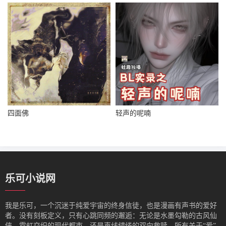
四面佛
轻声的呢喃
乐可小说网
我是‌乐可，一个沉迷于纯爱宇宙的终身信徒，也是漫画有声书的爱好
者。没有刻板定义，只有心跳同频的邂逅：无论是水墨勾勒的古风仙
侠、霓虹交织的现代都市，还是声线缱绻的双向救赎，所有关于“爱”