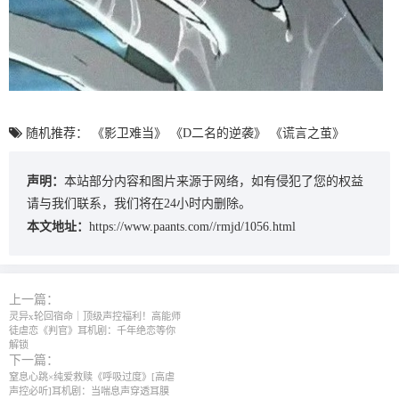
随机推荐：
《影卫难当》
《D二名的逆袭》
《谎言之茧》
声明：
本站部分内容和图片来源于网络，如有侵犯了您的权益
请与我们联系，我们将在24小时内删除。
本文地址：
https://www.paants.com//rmjd/1056.html
上一篇：
灵异x轮回宿命｜顶级声控福利！高能师
徒虐恋《判官》耳机剧：千年绝恋等你
解锁
下一篇：
窒息心跳×纯爱救赎《呼吸过度》[高虐
声控必听]耳机剧：当喘息声穿透耳膜