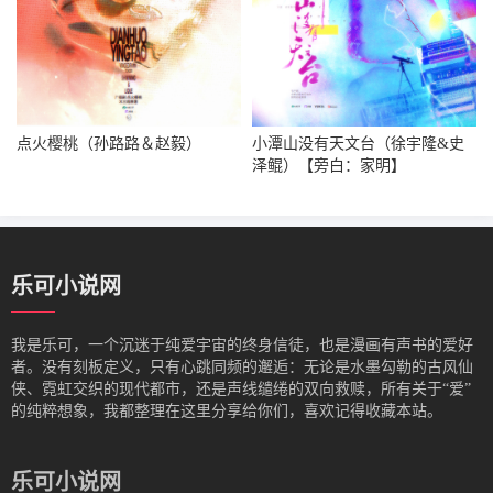
点火樱桃（孙路路＆赵毅）
小潭山没有天文台（徐宇隆&史
泽鲲）【旁白：家明】
乐可小说网
我是‌乐可，一个沉迷于纯爱宇宙的终身信徒，也是漫画有声书的爱好
者。没有刻板定义，只有心跳同频的邂逅：无论是水墨勾勒的古风仙
侠、霓虹交织的现代都市，还是声线缱绻的双向救赎，所有关于“爱”
的纯粹想象，我都整理在这里分享给你们，喜欢记得收藏本站。
乐可小说网