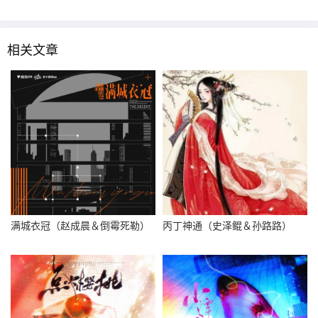
相关文章
满城衣冠（赵成晨＆倒霉死勒）
丙丁神通（史泽鲲＆孙路路）