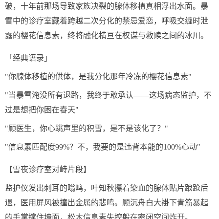
破，十年前那场导致家族决裂的腺体移植真相浮出水面。暴
雪中的诊疗室藏着跨越二次分化的禁忌爱恋，呼吸交缠时泄
露的樱花信息素，终将融化横亘在权谋与救赎之间的冰川。
「经典语录」
"你腺体移植的供体，是我分化那年冷冻的樱花信息素"
"当暴雪淹没所有退路，我终于敢承认——这场病态监护，不
过是想把你困在春天"
"顾医生，你心跳声里的积雪，是不是该化了？"
"信息素匹配度99%？不，我要的是违背本能的100%心动"
【雪夜诊疗室对峙片段】
监护仪发出刺耳的嗡鸣，叶知秋攥着染血的腺体贴片踉跄后
退，医用屏风被撞出金属的悲鸣。顾沉舟白大褂下青筋暴起
的手掌撑住墙面，松木信息素失控般在密闭空间炸开。