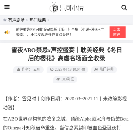
有声剧场
>
热门经典
>
前往蛙趣FM可收听完整版《乐可》全集（小说+漫画+广
点击
播剧），还会发现更多你喜欢番剧！
前往
雪夜ABO禁忌x声控盛宴｜耽美经典《冬日
后的樱花》高虐名场面全收录
作者： 云川
2025-04-18 10:04:48
热门经典
303浏览
【作者：雪见时丨创作日期：2020.03~2021.11丨未改编影视
动漫】
在ABO世界观构筑的凛冬之城，顶级Alpha顾沉舟与伪装Beta
的Omega叶知秋宿命重逢。当信息素封印被血色圣诞夜打