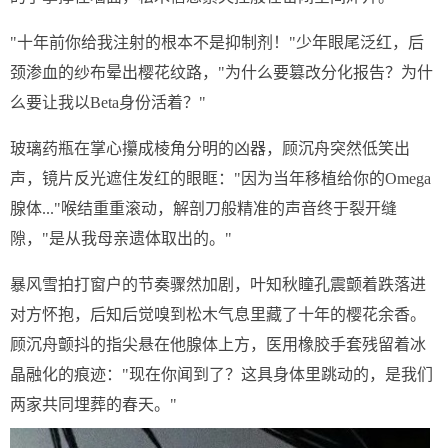
"十年前你给我注射的根本不是抑制剂！"少年眼尾泛红，后
颈渗血的纱布晕出樱花纹路，"为什么要篡改分化报告？为什
么要让我以Beta身份活着？"
玻璃药瓶在掌心攥成棱角分明的凶器，顾沉舟突然低笑出
声，镜片反光遮住发红的眼眶："因为当年移植给你的Omega
腺体..."喉结重重滚动，解剖刀般精准的声音终于裂开缝
隙，"是从我母亲遗体取出的。"
暴风雪拍打窗户的节奏骤然加剧，叶知秋瞳孔震颤着跌落进
对方怀抱，后知后觉嗅到松木气息里藏了十年的樱花余香。
顾沉舟颤抖的指尖悬在他腺体上方，医用橡胶手套残留着冰
晶融化的痕迹："现在你闻到了？这具身体里跳动的，是我们
两家共同埋葬的春天。"