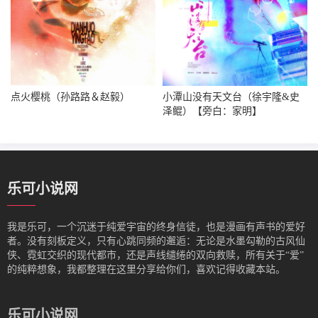
点火樱桃（孙路路＆赵毅）
小潭山没有天文台（徐宇隆&史
泽鲲）【旁白：家明】
乐可小说网
我是‌乐可，一个沉迷于纯爱宇宙的终身信徒，也是漫画有声书的爱好
者。没有刻板定义，只有心跳同频的邂逅：无论是水墨勾勒的古风仙
侠、霓虹交织的现代都市，还是声线缱绻的双向救赎，所有关于“爱”
的纯粹想象，我都整理在这里分享给你们，喜欢记得收藏本站。
乐可小说网