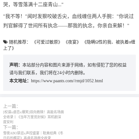
哭，等雪落满十二座青山..."
"我不等！"闻时发狠咬破舌尖，血线缠住两人手腕："你说过
判官解得了世间所有执念——那我的执念，你亲自来解！"
随机推荐：
《可爱过敏原》
《夜宴》
《隐瞒Ω性的我、被执着α缠
上了》
声明：
本站部分内容和图片来源于网络，如有侵犯了您的权益
请与我们联系，我们将在24小时内删除。
本文地址：
https://www.paants.com//rmjd/1052.html
上一篇：
[权谋x虐恋x爆笑]双向救赎！高能名场面
全收录丨《当年万里觅封侯》耳机剧深
度安利
下一篇：
雪夜ABO禁忌x声控盛宴｜耽美经典《冬
日后的樱花》高虐名场面全收录