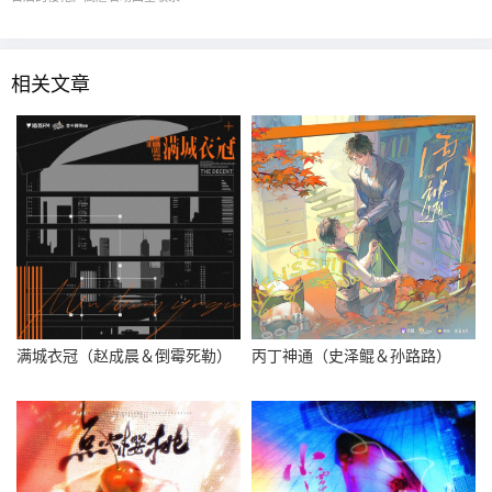
相关文章
满城衣冠（赵成晨＆倒霉死勒）
丙丁神通（史泽鲲＆孙路路）