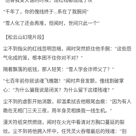
"他替我受天谴的时候，连红线都烧成了灰"
"千年了，你的傀线终于...系在了我腕间"
"雪人化了还会再堆，但闻时，世间只此一个"
【松云山幻境片段】
尘不到指尖的红线忽明忽暗，闻时突然抓住他手腕："这些怨
气化成的笼，根本困不住你对不对？"
隔着飘落的纸钱，那人轻笑："雪人学会诈师父了？"
"七百年前你就该魂飞魄散！"闻时声音发颤，傀线割破掌
心："为什么骗我说是闭关？为什么留下这缕残魂？"
尘不到的虚影开始消散，却温柔拭去他眼尾血痕："因为有人
跪在无相门三天三夜，用半身灵相换我一线生机。"
漫天符纸突然燃烧，闻时在火光中看清对方胸口蔓延的裂
纹。尘不到将他拥入怀中，任凭灵火吞噬最后的残魂："别