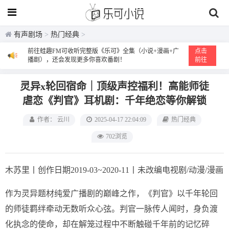
有声剧场
>
热门经典
>
前往蛙趣FM可收听完整版《乐可》全集（小说+漫画+广
点击
播剧），还会发现更多你喜欢番剧！
前往
灵异x轮回宿命｜顶级声控福利！高能师徒
虐恋《判官》耳机剧：千年绝恋等你解锁
作者： 云川
2025-04-17 22:04:09
热门经典
702浏览
木苏里丨创作日期2019-03~2020-11丨未改编电视剧/动漫/漫画
作为灵异题材纯爱广播剧的巅峰之作，《判官》以千年轮回
的师徒羁绊牵动无数听众心弦。判官一脉传人闻时，身负渡
化执念的使命，却在解笼过程中不断触碰千年前的记忆碎