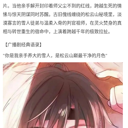
片。当他亲手解开封印着师父尘不到的红线，跨越生死的情
愫与惊天阴谋同时苏醒。古旧傀线缠绕的松云山秘境里，淡
漠寡言的雪人徒弟与温柔入骨的判官祖师，在灵火焚身的真
相与转世重生的宿命中，上演着跨越千年的极致拉扯。
【广播剧经典语录】
"你是我亲手养大的雪人，是松云山巅最干净的月色"