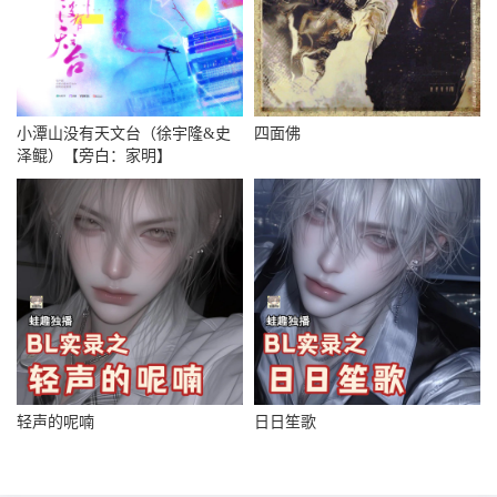
小潭山没有天文台（徐宇隆&史
四面佛
泽鲲）【旁白：家明】
轻声的呢喃
日日笙歌