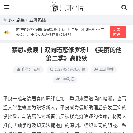
多元剧集
>
亚洲热播
>
前往蛙趣FM可收听完整版《乐可》全集（小说+漫画+广
点击
播剧），还会发现更多你喜欢番剧！
前往
禁忌x救赎｜双向暗恋修罗场！《美丽的他
第二季》高能续
作者： 云川
2025-05-19 09:05:10
亚洲热播
589浏览
平良一成与清居奏的羁绊在第二季迎来更汹涌的暗潮。当青
涩大学生蜕变为职场新人，平良成为摄影助理后愈发压抑的
掌控欲，与清居作为新晋演员被镁光灯追逐的宿命，将两人
推向「触手可及却无法拥抱」的深渊。经纪公司的阻挠、私