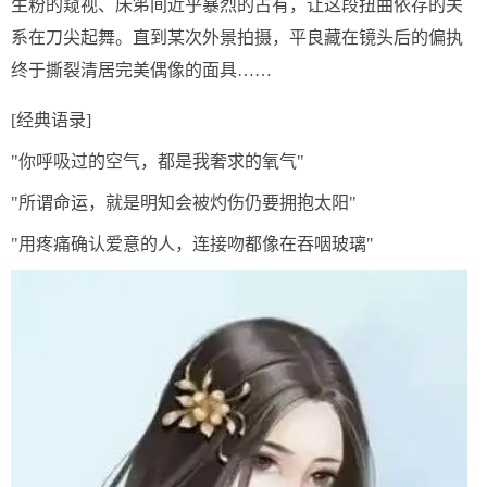
生粉的窥视、床笫间近乎暴烈的占有，让这段扭曲依存的关
系在刀尖起舞。直到某次外景拍摄，平良藏在镜头后的偏执
终于撕裂清居完美偶像的面具……
[经典语录]
"你呼吸过的空气，都是我奢求的氧气"
"所谓命运，就是明知会被灼伤仍要拥抱太阳"
"用疼痛确认爱意的人，连接吻都像在吞咽玻璃"