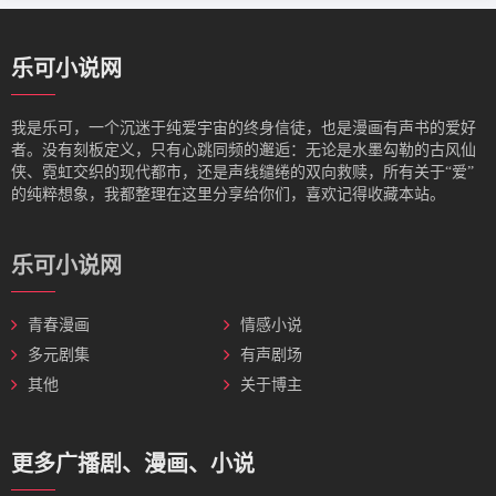
乐可小说网
我是‌乐可，一个沉迷于纯爱宇宙的终身信徒，也是漫画有声书的爱好
者。没有刻板定义，只有心跳同频的邂逅：无论是水墨勾勒的古风仙
侠、霓虹交织的现代都市，还是声线缱绻的双向救赎，所有关于“爱”
的纯粹想象，我都整理在这里分享给你们，喜欢记得收藏本站。
乐可小说网
青春漫画
情感小说
多元剧集
有声剧场
其他
关于博主
更多广播剧、漫画、小说