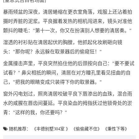
[窒息式告白名场面]
暴雨倾盆的深夜，清居蜷缩在更衣室角落，戏服上还沾着拍
摄时弄脏的泥浆。平良握着发热的相机闯进来，镜头对准他
颤抖的睫毛："第十一次，你又在扮演别人想要的清居奏。"
湿透的衬衫贴在清居起伏的胸膛，他抓起化妆刷砸向镜
头："那你呢？永远躲在取景器后的偷窥狂！"
金属撞击声里，平良突然掐住他的后颈按向自己："要不要试
试看？" 鼻尖相抵的瞬间，清居在对方瞳孔里看见扭曲的自
己，"把我的眼睛变成只装得下你的取景器。"
窗外闪电划过，照亮清居咬破平良下唇渗出的血珠，混合雨
水的咸腥在唇齿间蔓延。平良染血的拇指抚过他锁骨处的淤
青："这样的我，你还要吗？"
随机推荐：
《丰德别墅304室 》
《偷偷藏不住》
《秉性下等》