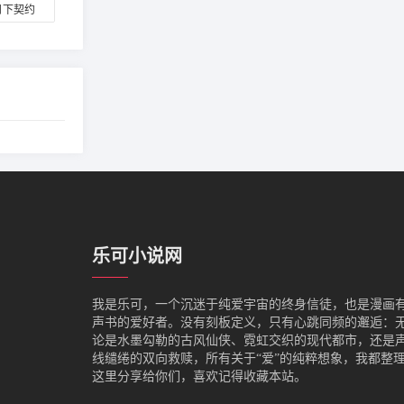
月下契约
乐可小说网
我是‌乐可，一个沉迷于纯爱宇宙的终身信徒，也是漫画
声书的爱好者。没有刻板定义，只有心跳同频的邂逅：
论是水墨勾勒的古风仙侠、霓虹交织的现代都市，还是
线缱绻的双向救赎，所有关于“爱”的纯粹想象，我都整
这里分享给你们，喜欢记得收藏本站。