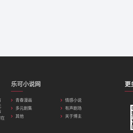
乐可小说网
更
有
青春漫画
情感小说
无
多元剧集
有声剧场
声
其他
关于博主
理在