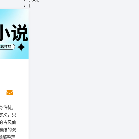
1
身信徒，
定义，只
的古风仙
缱绻的双
我都整理