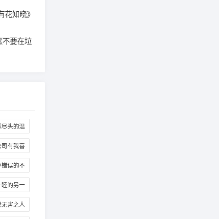
有花知晓》
《不要在垃
球尽头的温
室
公司有我喜
欢的人
算错误的不
恋爱故事
叶睦的另一
青梅竹马
我无害之人