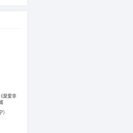
《是爱非
城
宁）