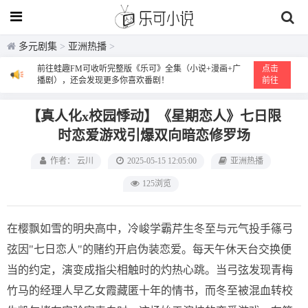
多元剧集
>
亚洲热播
>
前往蛙趣FM可收听完整版《乐可》全集（小说+漫画+广
点击
播剧），还会发现更多你喜欢番剧！
前往
【真人化x校园悸动】《星期恋人》七日限
时恋爱游戏引爆双向暗恋修罗场
作者： 云川
2025-05-15 12:05:00
亚洲热播
125浏览
在樱飘如雪的明央高中，冷峻学霸芹生冬至与元气投手篠弓
弦因"七日恋人"的赌约开启伪装恋爱。每天午休天台交换便
当的约定，演变成指尖相触时的灼热心跳。当弓弦发现青梅
竹马的经理人早乙女霞藏匿十年的情书，而冬至被混血转校