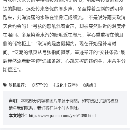
弓弦在滂沱大雨中攥着被淋湿的契约书，制服衬衫紧贴着发
烫的胸膛。远处传来急促的脚步声，冬至撑着歪斜的透明伞
跑来，刘海滴落的水珠在锁骨汇成细流。"不是说好雨天取消
天台约会吗！"弓弦的怒吼混着雷声，却被突然贴近的温度堵
在喉间。冬至染着水汽的睫毛近在咫尺，掌心重重按在他耳
侧的储物柜上："取消的是虚假契约，现在开始是补考时
间。"泛潮的纸页从弓弦指间飘落，墨迹晕开的"交往条款"最
后赫然添着新字迹"追加条款：心跳失控的违约金，用余生分
期偿还"。
随机推荐：
《将军令》
《成化十四年》
《病娇 》
声明：
本站部分内容和图片来源于网络，如有侵犯了您的权益
请与我们联系，我们将在24小时内删除。
本文地址：
https://www.paants.com//yzrb/1398.html