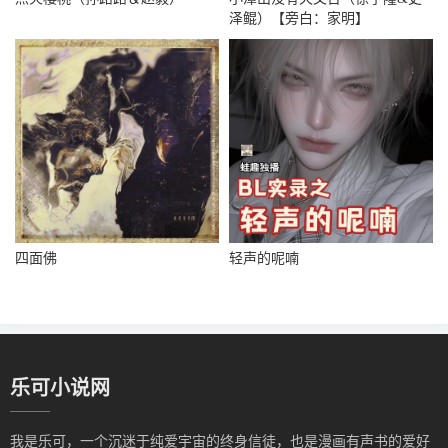
泽鲲）【旁白：家明】
四面佛
轻声的呢喃
乐可小说网
我是‌乐可，一个沉迷于纯爱宇宙的终身信徒，也是漫画有声书的爱好