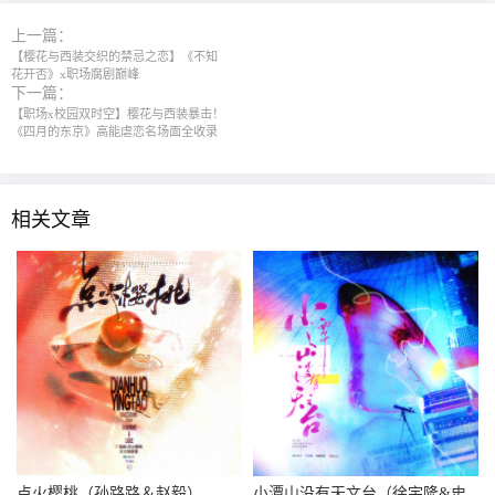
上一篇：
【樱花与西装交织的禁忌之恋】《不知
花开否》x职场腐剧巅峰
下一篇：
【职场x校园双时空】樱花与西装暴击！
《四月的东京》高能虐恋名场面全收录
相关文章
点火樱桃（孙路路＆赵毅）
小潭山没有天文台（徐宇隆&史