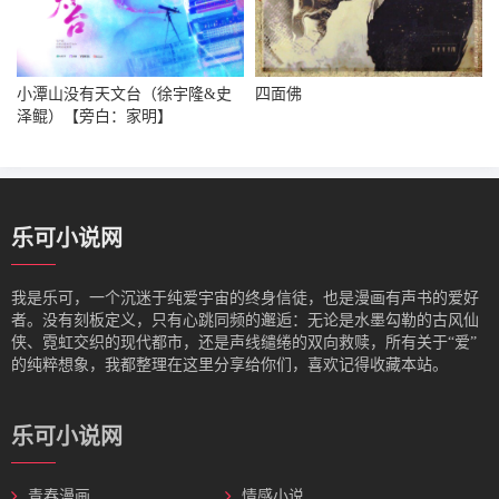
小潭山没有天文台（徐宇隆&史
四面佛
泽鲲）【旁白：家明】
乐可小说网
我是‌乐可，一个沉迷于纯爱宇宙的终身信徒，也是漫画有声书的爱好
者。没有刻板定义，只有心跳同频的邂逅：无论是水墨勾勒的古风仙
侠、霓虹交织的现代都市，还是声线缱绻的双向救赎，所有关于“爱”
的纯粹想象，我都整理在这里分享给你们，喜欢记得收藏本站。
乐可小说网
青春漫画
情感小说