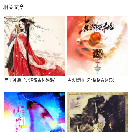
相关文章
丙丁神通（史泽鲲＆孙路路）
点火樱桃（孙路路＆赵毅）