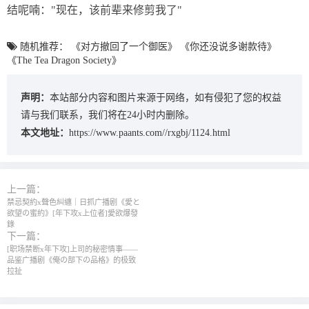
结呢喃："现在，该前辈来修剪我了"
随机推荐：
《对方撤回了一个御医》
《你还没说多谢款待》
《The Tea Dragon Society》
声明：
本站部分内容和图片来源于网络，如有侵犯了您的权益
请与我们联系，我们将在24小时内删除。
本文地址：
https://www.paants.com//rxgbj/1124.html
上一篇：
禁忌契約x聲色糾纏｜日抓广播剧《愛と
欲望の蜜約》[年下攻x上位者]愛欲爆發
錄
下一篇：
[职场禁断x年下攻]上司的秘密情事——
品鉴广播剧《俺の部下の品格》的极致
拉扯