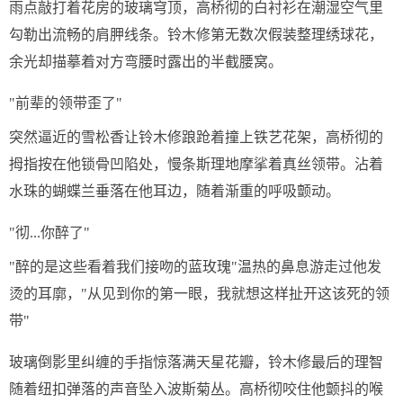
雨点敲打着花房的玻璃穹顶，高桥彻的白衬衫在潮湿空气里
勾勒出流畅的肩胛线条。铃木修第无数次假装整理绣球花，
余光却描摹着对方弯腰时露出的半截腰窝。
"前辈的领带歪了"
突然逼近的雪松香让铃木修踉跄着撞上铁艺花架，高桥彻的
拇指按在他锁骨凹陷处，慢条斯理地摩挲着真丝领带。沾着
水珠的蝴蝶兰垂落在他耳边，随着渐重的呼吸颤动。
"彻...你醉了"
"醉的是这些看着我们接吻的蓝玫瑰"温热的鼻息游走过他发
烫的耳廓，"从见到你的第一眼，我就想这样扯开这该死的领
带"
玻璃倒影里纠缠的手指惊落满天星花瓣，铃木修最后的理智
随着纽扣弹落的声音坠入波斯菊丛。高桥彻咬住他颤抖的喉