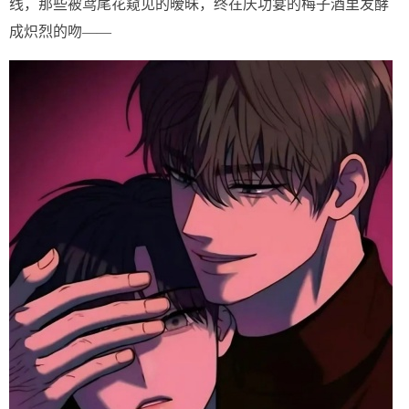
线，那些被鸢尾花窥见的暧昧，终在庆功宴的梅子酒里发酵
成炽烈的吻——