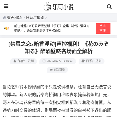
有声剧场
>
日系广播剧
>
前往蛙趣FM可收听完整版《乐可》全集（小说+漫画+广
点击
播剧），还会发现更多你喜欢番剧！
前往
[禁忌之恋x暗香浮动]声控福利！《花のみぞ
知る》醉酒壁咚名场面全解析
作者： 云川
2025-04-22 14:04:40
日系广播剧
623浏览
当花艺师铃木修修剪的不只是玫瑰枝条，还有自己无法言说
的悸动。新入职的后辈高桥彻用冷峻表象掩盖着炽热目光，
两人在玻璃花房里的每一次指尖相触都滋长着秘密情愫。从
递剪刀时交叠的体温，到暴雨夜被淋湿的白衬衫下透出的腰