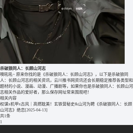
杀破狼同人：长顾山河志
噢吼吼~ 原来你找的是《杀破狼同人：长顾山河志》，以下是杀破狼同
人：长顾山河志的相关资讯，云川推书网资讯还会长期稳定推荐各类型和
题材的小说、漫画、动漫、广播剧等，如果你也是杀破狼同人：长顾山河
志相关作品的爱好者，那么保存网址常来围观吧！
相关内容
权谋x机甲x古风｜高燃耽美！玄铁营秘史&山河为聘《杀破狼同人：长顾
山河志》绝恋
[2025-04-13]
共1条
1