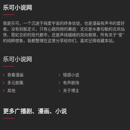
乐可小说网
我是‌乐可，一个沉迷于纯爱宇宙的终身信徒，也是漫画有声书的爱好
者。没有刻板定义，只有心跳同频的邂逅：无论是水墨勾勒的古风仙
侠、霓虹交织的现代都市，还是声线缱绻的双向救赎，所有关于“爱”
的纯粹想象，我都整理在这里分享给你们，喜欢记得收藏本站。
乐可小说网
青春漫画
情感小说
多元剧集
有声剧场
其他
关于博主
更多广播剧、漫画、小说