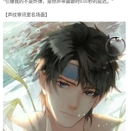
"引爆我的不是炸弹，是你声带震颤时0.01秒的延迟。"
【声纹审讯室名场面】