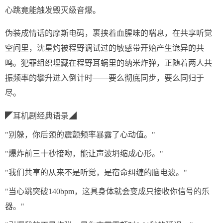
心跳竟能触发毁灭级音爆。
伪装成情话的摩斯电码，裹挟着血腥味的喘息，在共享听觉
空间里，沈星灼被程野调试过的敏感带开始产生诡异的共
鸣。犯罪组织埋藏在程野耳蜗里的纳米炸弹，正随着两人共
振频率的攀升进入倒计时——要么彻底同步，要么同归于
尽。
◤耳机剧经典语录◢
"别躲，你后颈的震颤频率暴露了心动值。"
"爆炸前三十秒接吻，能让声波坍缩成心形。"
"我们共享的从来不是听觉，是宿命纠缠的脑电波。"
"当心跳突破140bpm，这具身体就会变成只接收你信号的乐
器。"