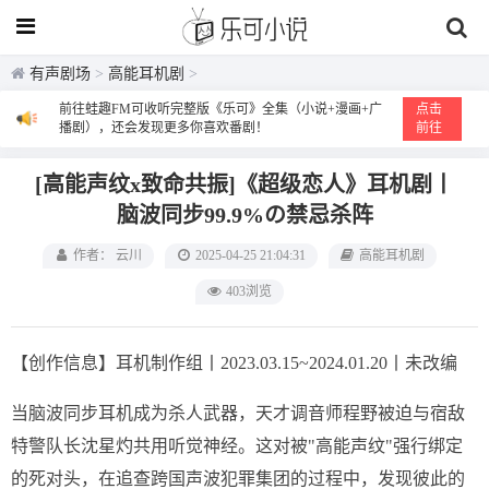
有声剧场
>
高能耳机剧
>
前往蛙趣FM可收听完整版《乐可》全集（小说+漫画+广
点击
播剧），还会发现更多你喜欢番剧！
前往
[高能声纹x致命共振]《超级恋人》耳机剧丨
脑波同步99.9%の禁忌杀阵
作者： 云川
2025-04-25 21:04:31
高能耳机剧
403浏览
【创作信息】耳机制作组丨2023.03.15~2024.01.20丨未改编
当脑波同步耳机成为杀人武器，天才调音师程野被迫与宿敌
特警队长沈星灼共用听觉神经。这对被"高能声纹"强行绑定
的死对头，在追查跨国声波犯罪集团的过程中，发现彼此的