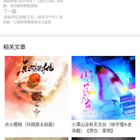
高能悬疑x虐恋情深丨《楚天以南》耳机
剧：双向救赎撕裂真相
下一篇：
[高能声控]禁断之恋x《爱在空气中》耳
机剧：心跳频率解锁跨次元爱欲
相关文章
点火樱桃（孙路路＆赵毅）
小潭山没有天文台（徐宇隆&史
泽鲲）【旁白：家明】