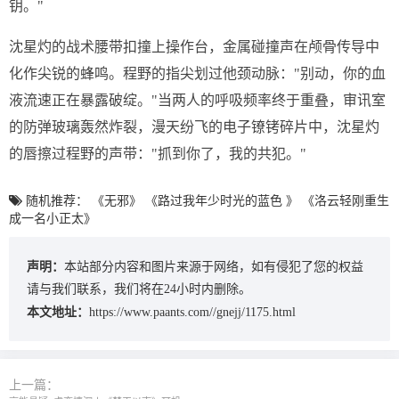
钥。"
沈星灼的战术腰带扣撞上操作台，金属碰撞声在颅骨传导中
化作尖锐的蜂鸣。程野的指尖划过他颈动脉："别动，你的血
液流速正在暴露破绽。"当两人的呼吸频率终于重叠，审讯室
的防弹玻璃轰然炸裂，漫天纷飞的电子镣铐碎片中，沈星灼
的唇擦过程野的声带："抓到你了，我的共犯。"
随机推荐：
《无邪》
《路过我年少时光的蓝色 》
《洛云轻刚重生
成一名小正太》
声明：
本站部分内容和图片来源于网络，如有侵犯了您的权益
请与我们联系，我们将在24小时内删除。
本文地址：
https://www.paants.com//gnejj/1175.html
上一篇：