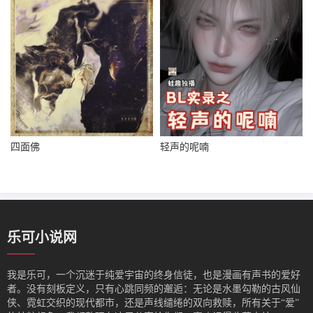
四面佛
轻声的呢喃
乐可小说网
我是‌乐可，一个沉迷于纯爱宇宙的终身信徒，也是漫画有声书的爱好
者。没有刻板定义，只有心跳同频的邂逅：无论是水墨勾勒的古风仙
侠、霓虹交织的现代都市，还是声线缱绻的双向救赎，所有关于“爱”