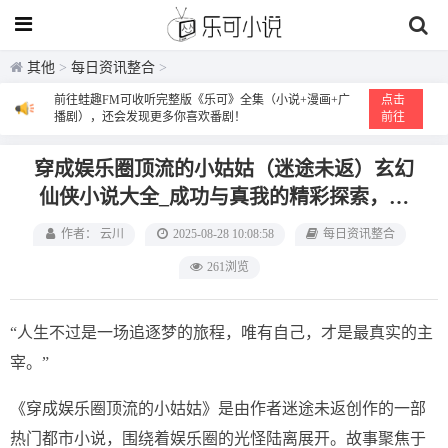
其他
>
每日资讯整合
>
前往蛙趣FM可收听完整版《乐可》全集（小说+漫画+广
点击
播剧），还会发现更多你喜欢番剧！
前往
穿成娱乐圈顶流的小姑姑（迷途未返）玄幻
仙侠小说大全_成功与真我的精彩探索，追
逐梦想的华丽篇章
作者： 云川
2025-08-28 10:08:58
每日资讯整合
261浏览
“人生不过是一场追逐梦的旅程，唯有自己，才是最真实的主
宰。”
《穿成娱乐圈顶流的小姑姑》是由作者迷途未返创作的一部
热门都市小说，围绕着娱乐圈的光怪陆离展开。故事聚焦于