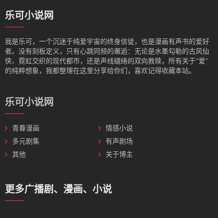
乐可小说网
我是‌乐可，一个沉迷于纯爱宇宙的终身信徒，也是漫画有声书的爱好
者。没有刻板定义，只有心跳同频的邂逅：无论是水墨勾勒的古风仙
侠、霓虹交织的现代都市，还是声线缱绻的双向救赎，所有关于“爱”
的纯粹想象，我都整理在这里分享给你们，喜欢记得收藏本站。
乐可小说网
青春漫画
情感小说
多元剧集
有声剧场
其他
关于博主
更多广播剧、漫画、小说