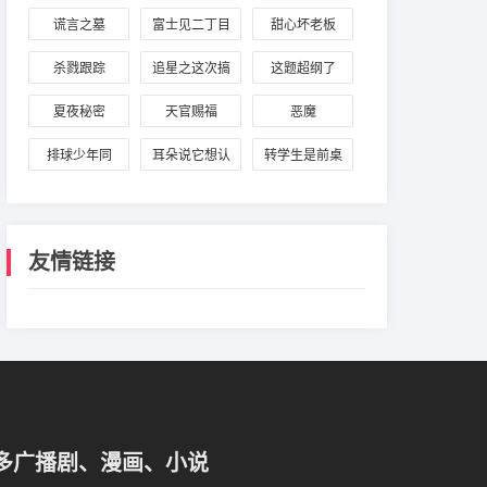
谎言之墓
富士见二丁目
甜心坏老板
交响乐团
杀戮跟踪
追星之这次搞
这题超纲了
到真的了
夏夜秘密
天官赐福
恶魔
排球少年同
耳朵说它想认
转学生是前桌
人：影日飞跃
识你
的初恋
友情链接
多广播剧、漫画、小说