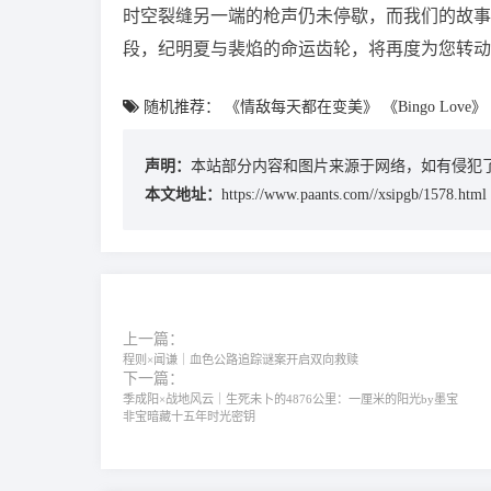
时空裂缝另一端的枪声仍未停歇，而我们的故事
段，纪明夏与裴焰的命运齿轮，将再度为您转动
随机推荐：
《情敌每天都在变美》
《Bingo Love》
声明：
本站部分内容和图片来源于网络，如有侵犯了
本文地址：
https://www.paants.com//xsipgb/1578.html
上一篇：
程则×闻谦｜血色公路追踪谜案开启双向救赎
下一篇：
季成阳×战地风云｜生死未卜的4876公里：一厘米的阳光by墨宝
非宝暗藏十五年时光密钥