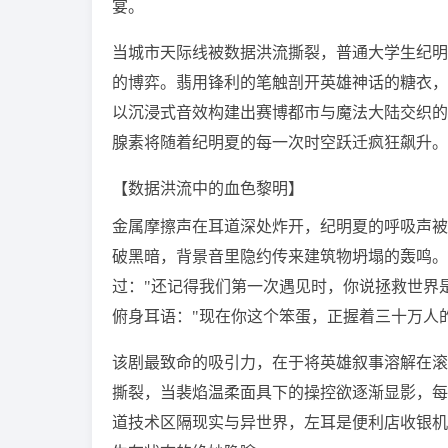
宴。
当城市天际线被数据洪流撕裂，普通大学生纪明
的博弈。翡用锋利的笔触剖开英雄神话的糖衣，
以沉浸式音效构建出赛博都市与魔法大陆交织的
腺素将随着纪明夏的每一次时空跃迁疯狂飙升。
【数据洪流中的血色黎明】
金属摩擦声在耳道深处炸开，纪明夏的呼吸声被放
破黑暗，背景音里隐约传来建筑物坍塌的轰鸣。
过："还记得我们第一次遇见时，你说拯救世界
俯身耳语："现在你这个笨蛋，正握着三十万人
该剧最致命的吸引力，在于将英雄叙事溶解在滚
撕裂，当裴焰温柔面具下的操控欲逐渐显影，每
道技术区隔现实与异世界，左耳是便利店收银机