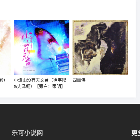
毅）
小潭山没有天文台（徐宇隆
四面佛
&史泽鲲）【旁白：家明】
乐可小说网
更