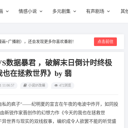
画
情感小说
多元剧集
有声剧场
其
漫画+广播剧），还会发现更多你喜欢番剧！
点击前往
VS数据暴君 ，破解末日倒计时终极
也在拯救世界》by 翡
1 11:06:57
小说IP改编
472浏览
自私的疯子"——纪明夏的宣言在午夜的电波中炸开，如同投
由新锐作家翡创作的幻想力作《今天的我也在拯救世
于异世界与现实的双线叙事，编织成令人欲罢不能的听觉盛