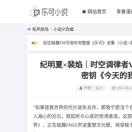
网站首页
青春漫
有声剧场
>
小说IP改编
>
前往蛙趣FM可收听完整版《乐可》全集（小说+
纪明夏×裴焰｜时空调律者
密钥《今天的我
作者： 云川
2025-06-2
"如果拯救世界的代价是失去你，那我宁愿当个
入湖心的巨石，掀起听众心底的惊涛骇浪。这部
界》，正在蛙趣FM以声波重塑次元壁，将穿梭