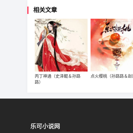
相关文章
丙丁神通（史泽鲲＆孙路
点火樱桃（孙路路＆赵
路）
乐可小说网