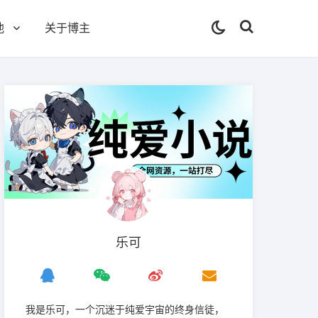
他
关于博主
乐可
我是‌乐可，一个沉迷于纯爱宇宙的终身信徒，