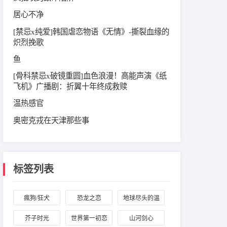
居心不净
[禁忌x纯爱]韩国虐恋物语《无情》-撕裂血缘的
炽烈挽歌
鱼
[骨科禁忌x破镜重圆]血色浪漫！高能声演《纸
飞机》广播剧：折翼十年终成救赎
温热感官
奥密克戎在天津那些事
标签列表
瘋狗/狂犬
恐龙之恋
地球尽头的温
室
芥子时光
世界第一初恋
山河剑心