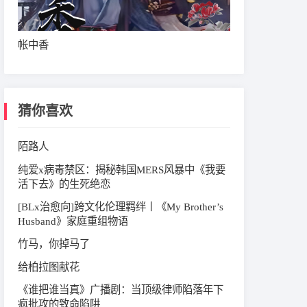
帐中香
猜你喜欢
陌路人
纯爱x病毒禁区：揭秘韩国MERS风暴中《我要
活下去》的生死绝恋
[BLx治愈向]跨文化伦理羁绊丨《My Brother’s
Husband》家庭重组物语
竹马，你掉马了
给柏拉图献花
《谁把谁当真》广播剧：当顶级律师陷落年下
疯批攻的致命陷阱