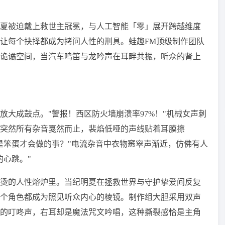
夏被迫戴上救世主冠冕，与人工智能「零」展开跨越维度
让每个抉择都成为拷问人性的刑具。蛙趣FM顶级制作团队
诡谲空间，当汽车鸣笛与龙吟声在耳畔共振，听众的肾上
大成鼓点。"警报！西区防火墙崩溃率97%！"机械女声刺
突然所有杂音戛然而止，裴焰低哑的声线贴着耳膜擦
是笨蛋才会做的事？"电流杂音中衣物窸窣声渐近，仿佛有人
的心跳。"
烫的人性熔炉里。当纪明夏在拯救世界与守护挚爱间反复
个角色都成为照见听众内心的棱镜。制作组大胆采用双声
的叮咚声，右耳却是魔法咒文吟唱，这种撕裂感恰是主角