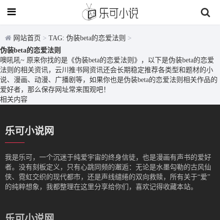
网站首页
>
TAG: 伪装beta的恋爱法则
>
伪装beta的恋爱法则
噢吼吼~ 原来你找的是《伪装beta的恋爱法则》，以下是伪装beta的恋爱
法则的相关资讯，云川推书网资讯还会长期稳定推荐各类型和题材的小
说、漫画、动漫、广播剧等，如果你也是伪装beta的恋爱法则相关作品的
爱好者，那么保存网址常来围观吧！
相关内容
乐可小说网
我是‌乐可，一个沉迷于纯爱宇宙的终身信徒，也是漫画有声书的爱好
者。没有刻板定义，只有心跳同频的邂逅：无论是水墨勾勒的古风仙
侠、霓虹交织的现代都市，还是声线缱绻的双向救赎，所有关于“爱”
的纯粹想象，我都整理在这里分享给你们，喜欢记得收藏本站。
乐可小说网