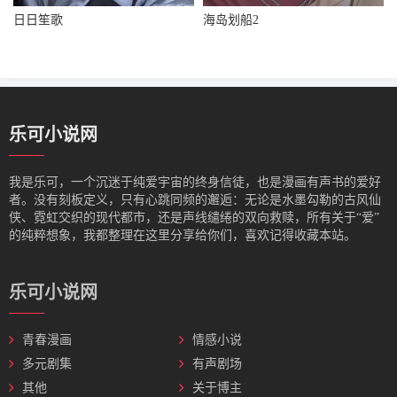
日日笙歌
海岛划船2
乐可小说网
我是‌乐可，一个沉迷于纯爱宇宙的终身信徒，也是漫画有声书的爱好
者。没有刻板定义，只有心跳同频的邂逅：无论是水墨勾勒的古风仙
侠、霓虹交织的现代都市，还是声线缱绻的双向救赎，所有关于“爱”
的纯粹想象，我都整理在这里分享给你们，喜欢记得收藏本站。
乐可小说网
青春漫画
情感小说
多元剧集
有声剧场
其他
关于博主