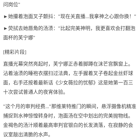
问岗位"
►她攥着泡面叉子颤抖："现在关直播...我拿神之心跟你换！"
►荧拭去她唇角的汤渍："比起完美神明，我更喜欢会打翻泡
面杯的芙宁娜"
[精彩片段]
直播光幕突然亮起时，芙宁娜正赤着脚蹲在沫芒宫飘窗上。
沾着油渍的睡袍衣摆扫过法典，左手握着叉子卷起金丝虾球
面，右手还按着最新话《少女薇拉的忧郁》这是她第一百三
十次尝试普通人的夜宵体验。
"这个月的审判经费..."那维莱特推门的瞬间，悬浮摄像机精准
捕捉到水神惊惶转身时，泡面汤在空中划出的完美抛物线。
金褐色的汤汁顺着最高审判官银白的长发滴落，在寂静的会
议室敲出清脆的水声。