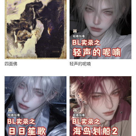
四面佛
轻声的呢喃