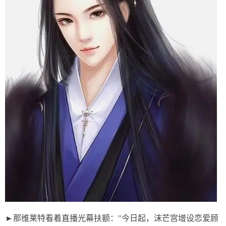
►那维莱特看着直播光幕扶额："今日起，沫芒宫增设恋爱顾