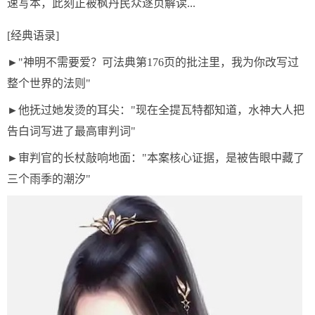
速写本，此刻正被枫丹民众逐页解读...
[经典语录]
►"神明不需要爱？可法典第176页的批注里，我为你改写过
整个世界的法则"
►他抚过她发烫的耳尖："现在全提瓦特都知道，水神大人把
告白词写进了最高审判词"
►审判官的长杖敲响地面："本案核心证据，是被告眼中藏了
三个雨季的潮汐"