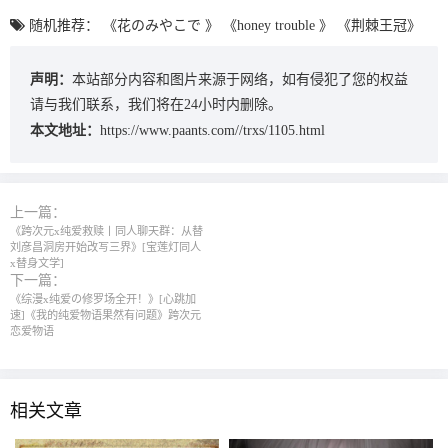
随机推荐：
《花のみやこで 》
《honey trouble 》
《荆棘王冠》
声明：
本站部分内容和图片来源于网络，如有侵犯了您的权益
请与我们联系，我们将在24小时内删除。
本文地址：
https://www.paants.com//trxs/1105.html
上一篇：
《跨次元x纯爱救赎丨同人聊天群：从替
刘彦昌洞房开始改写三界》[宝莲灯同人
x替身文学]
下一篇：
《综漫x纯爱の修罗场全开！》[心跳加
速]《我的纯爱物语果然有问题》跨次元
恋爱物语
相关文章