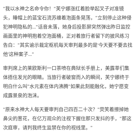
"我以水神之名命令你！"芙宁娜涨红着脸举起叉子对准镜
头，睡帽上的蓝宝石流苏缠着泡面条晃荡，"立刻停止这种侵
犯神明隐私的..."话音未落，她身后投影屏突然弹出昨日监控
画面里的神明抱着空泡面桶，正对着旅行者留下的披风练习
告白："其实谕示裁定枢机每天审判最多的是'今天要不要去找
他'这种案子..."
审判席上的莱欧斯利一口茶喷在典狱长手册上，美露莘们集
体捂住发光的眼睛。当旅行者破窗而入的瞬间，芙宁娜终于
明白什么叫"水元素在体内沸腾"如果此刻能融化，她宁愿变
成露景泉的泡沫。
"原来水神大人每天要审判自己四百二十次？"荧笑着擦掉她
鼻尖的葱花，在亿万观众的注视下握住那只发抖的手，"那这
次庭审，请判我终生监禁在你的视线里。"