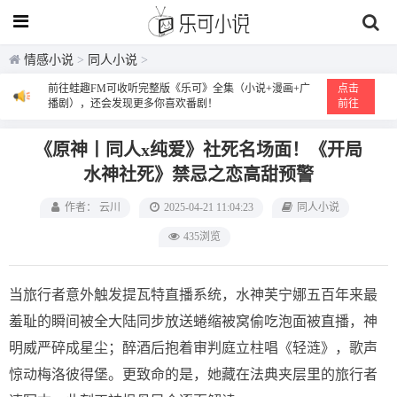
情感小说
>
同人小说
>
前往蛙趣FM可收听完整版《乐可》全集（小说+漫画+广
点击
播剧），还会发现更多你喜欢番剧！
前往
《原神丨同人x纯爱》社死名场面！《开局
水神社死》禁忌之恋高甜预警
作者： 云川
2025-04-21 11:04:23
同人小说
435浏览
当旅行者意外触发提瓦特直播系统，水神芙宁娜五百年来最
羞耻的瞬间被全大陆同步放送蜷缩被窝偷吃泡面被直播，神
明威严碎成星尘；醉酒后抱着审判庭立柱唱《轻涟》，歌声
惊动梅洛彼得堡。更致命的是，她藏在法典夹层里的旅行者