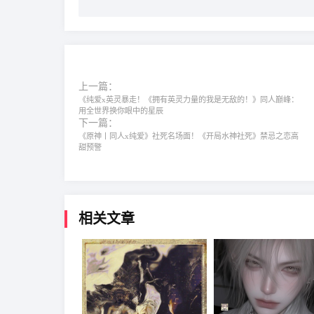
上一篇：
《纯爱x英灵暴走！《拥有英灵力量的我是无敌的！》同人巅峰：
用全世界换你眼中的星辰
下一篇：
《原神丨同人x纯爱》社死名场面！《开局水神社死》禁忌之恋高
甜预警
相关文章