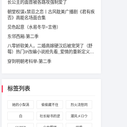
长公主的面首被各路攻强制爱了
朝堂权谋x禁忌之恋丨古风耽美广播剧《君有疾
否》高能名场面合集
见色起意（水易冬华×言倦）
东邻西厢-第二季
八零娇软美人，二婚高嫁硬汉后被宠哭了（舒
莓）‌热门IP改编小说抢先看‌_爱情的重新定义与
自我成长的美丽旅程
穿到明朝考科举-第二季
标签列表
她的小梨涡
偷偷藏不住
烈火浇愁同
人：宣玑与盛
白
社长秘书的逆
潮风メロウ
灵渊
袭罗曼史