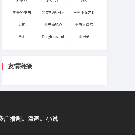
SUPER
少女羁绊
纯爱
LOVERS
终焉协奏曲
恋爱机率twice
星座传说之长
虹岛
异能
他先动的心
勇者大冒险
黑羽
Doughnuts and
山河令
Doom
友情链接
多广播剧、漫画、小说