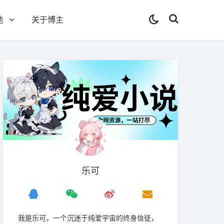
他
关于博主
乐可
我是‌乐可，一个沉迷于纯爱宇宙的终身信徒，