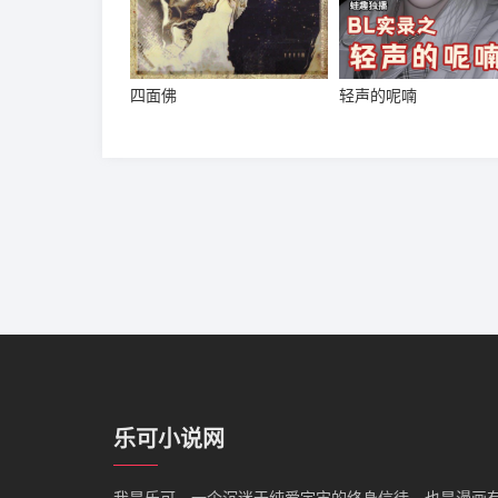
四面佛
轻声的呢喃
乐可小说网