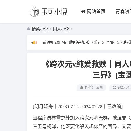
网站首页
青春漫
情感小说
>
同人小说
>
前往蛙趣FM可收听完整版《乐可》全集（小说+
《跨次元x纯爱救赎丨同
三界》[宝
作者： 云川
2025-04-
[明月轻舟丨2023.07.15~2024.02.28丨已改编]
当程序员林霄意外加入跨次元聊天群，被迫替《
三圣母杨婵，他既要化解天规森严的困局，又要