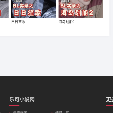
日日笙歌
海岛划船2
乐可小说网
更