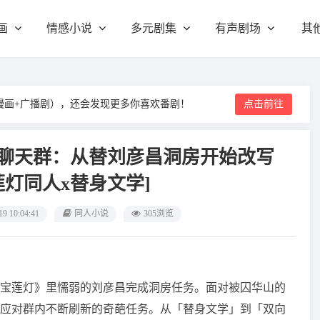
画
情感小说
多元剧集
有声剧场
其
漫画+广播剧），还会发现更多你喜欢番剧！
点击前往
人聊天群：从替刘彦昌洞房开始改写
莲灯同人x替身文学]
19 10:04:41
同人小说
305浏览
宝莲灯》里懦弱的刘彦昌完成洞房任务。面对被囚华山的
应对群内不断刷新的奇葩任务。从「替身文学」到「双向