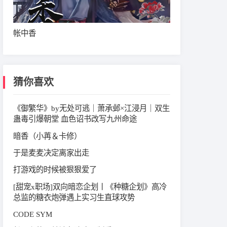
帐中香
猜你喜欢
《御繁华》by无处可逃｜萧承邺×江浸月｜双生
蛊毒引爆朝堂 血色诏书改写九州命途
暗香（小苒＆卡修）
于是麦麦决定离家出走
打游戏的时候被狠狠爱了
[甜宠x职场]双向暗恋企划丨《种糖企划》高冷
总监的糖衣炮弹遇上实习生直球攻势
CODE SYM