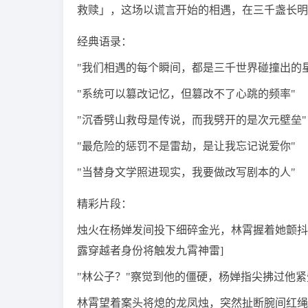
救赎」，这场以谎言开始的相遇，在三千盏长明
经典语录：
"我们相遇的每个瞬间，都是三千世界碰撞出的星
"系统可以篡改记忆，但篡改不了心跳的频率"
"沉香劈山救母是传说，而我劈开的是次元壁垒"
"最危险的惩罚不是雷劫，是让我忘记说爱你"
"当替身文学照进现实，我要做改写剧本的人"
精彩片段：
烛火在杨婵发间投下细碎金光，林霄握着她颤抖
露穿越者身份将触发九霄神雷]
"林公子？"察觉到他的僵硬，杨婵指尖拂过他紧
林霄望着案头将熄的龙凤烛，突然扯断腕间红绳