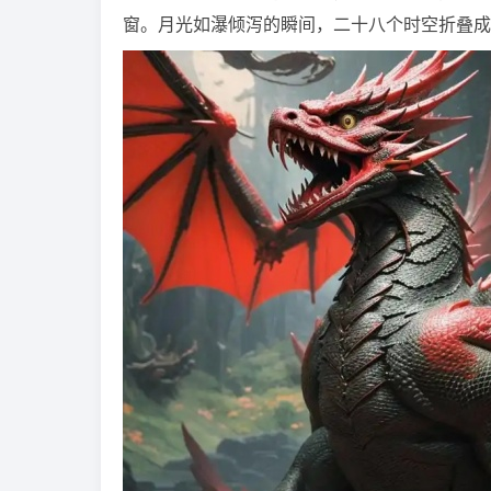
窗。月光如瀑倾泻的瞬间，二十八个时空折叠成