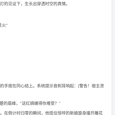
灯的见证下，生长出穿透时空的真情。
火"
的手按在同心结上。系统提示音刺耳响起：[警告！宿主泄
蹙的眉峰，"这红绸缠得你难受？"
。在倒计时归零的瞬间，他揽住惊呼的新娘旋身撞开雕花