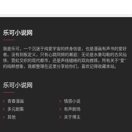
乐可小说网
我是‌乐可，一个沉迷于纯爱宇宙的终身信徒，也是漫画有声书的爱好
者。没有刻板定义，只有心跳同频的邂逅：无论是水墨勾勒的古风仙
侠、霓虹交织的现代都市，还是声线缱绻的双向救赎，所有关于“爱”
的纯粹想象，我都整理在这里分享给你们，喜欢记得收藏本站。
乐可小说网
青春漫画
情感小说
多元剧集
有声剧场
其他
关于博主