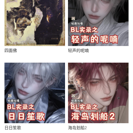
四面佛
轻声的呢喃
日日笙歌
海岛划船2