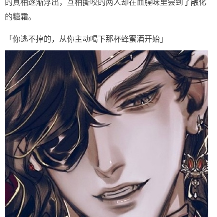
的真相逐渐浮出，互相撕咬的两人却在血腥味里尝到了融化
的糖霜。
「你逃不掉的，从你主动喝下那杯蜂蜜酒开始」