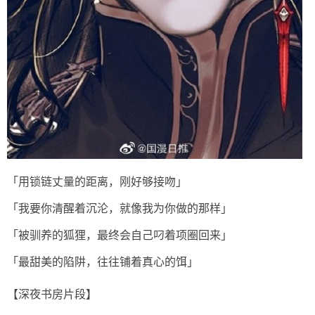
「用锁链丈量的距离，刚好够接吻」
「我要你清醒着沉沦，就像我为你做的那样」
「被驯养的狐狸，最终会自己叼着项圈回来」
「最甜美的陷阱，往往铺着真心的饵」
【深夜书房片段】