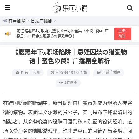
有声剧场
>
日系广播剧
>
前往蛙趣FM可收听完整版《乐可》全集（小说+漫画+广
点击
播剧），还会发现更多你喜欢番剧！
前往
《腹黑年下x职场陷阱｜悬疑囚禁の猎爱物
语｜蜜色の罠》广播剧全解析
作者： 云川
2025-04-19 18:04:36
日系广播剧
547浏览
在跨国财阀的暗潮中，新晋助理白川凛意外成为继承人神谷
彻的猎物。表面温文尔雅的贵公子，实则是布下蜂蜜陷阱的
捕猎者，从商务晚宴的暧昧耳语到私人别墅的镣铐轻响，这
场以爱为名的驯服游戏里，谁才是真正的囚徒？当金融丑闻