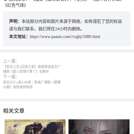
《红色气球》
声明：
本站部分内容和图片来源于网络，如有侵犯了您的权益
请与我们联系，我们将在24小时内删除。
本文地址：
https://www.paants.com//rxgbj/1080.html
上一篇：
【禁忌之恋x囚笼之爱】悬疑黑道虐恋广
播剧《愛と欲望の果て》全解析
下一篇：
禁忌主仆x虐心纠缠｜耽美广播剧《憂鬱
な朝》极致爱欲物语
相关文章