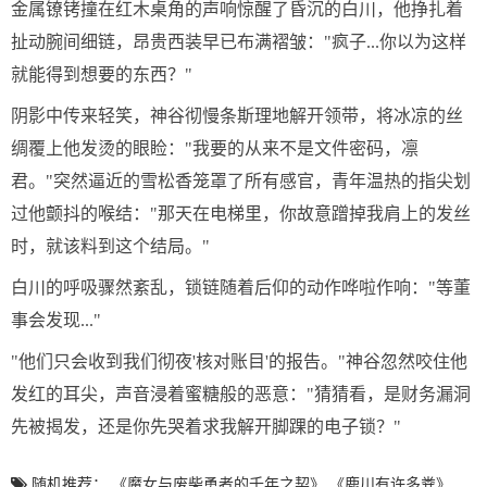
金属镣铐撞在红木桌角的声响惊醒了昏沉的白川，他挣扎着
扯动腕间细链，昂贵西装早已布满褶皱："疯子...你以为这样
就能得到想要的东西？"
阴影中传来轻笑，神谷彻慢条斯理地解开领带，将冰凉的丝
绸覆上他发烫的眼睑："我要的从来不是文件密码，凛
君。"突然逼近的雪松香笼罩了所有感官，青年温热的指尖划
过他颤抖的喉结："那天在电梯里，你故意蹭掉我肩上的发丝
时，就该料到这个结局。"
白川的呼吸骤然紊乱，锁链随着后仰的动作哗啦作响："等董
事会发现..."
"他们只会收到我们彻夜'核对账目'的报告。"神谷忽然咬住他
发红的耳尖，声音浸着蜜糖般的恶意："猜猜看，是财务漏洞
先被揭发，还是你先哭着求我解开脚踝的电子锁？"
随机推荐：
《魔女与废柴勇者的千年之契》
《鹿川有许多粪》