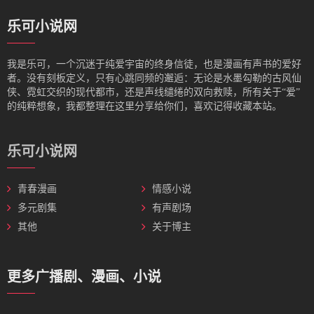
乐可小说网
我是‌乐可，一个沉迷于纯爱宇宙的终身信徒，也是漫画有声书的爱好
者。没有刻板定义，只有心跳同频的邂逅：无论是水墨勾勒的古风仙
侠、霓虹交织的现代都市，还是声线缱绻的双向救赎，所有关于“爱”
的纯粹想象，我都整理在这里分享给你们，喜欢记得收藏本站。
乐可小说网
青春漫画
情感小说
多元剧集
有声剧场
其他
关于博主
更多广播剧、漫画、小说