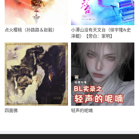
点火樱桃（孙路路＆赵毅）
小潭山没有天文台（徐宇隆&史
泽鲲）【旁白：家明】
四面佛
轻声的呢喃