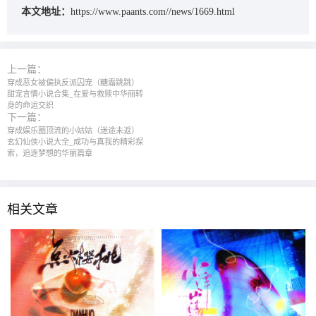
本文地址：
https://www.paants.com//news/1669.html
上一篇：
穿成恶女被偏执反派囚宠（糖霜跳跳）‌
甜宠言情小说合集‌_在爱与救赎中华丽转
身的命运交织
下一篇：
穿成娱乐圈顶流的小姑姑（迷途未返）
玄幻仙侠小说大全_成功与真我的精彩探
索，追逐梦想的华丽篇章
相关文章