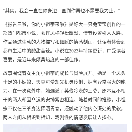
“其实，我会一直在你身边，直到你再也不需要我为止。”
《报告三爷，你的小祖宗来啦》是好大一只兔宝宝创作的一
部热门都市小说，著作风格轻松幽默，情节设置引人入胜。
作品通过生动的人物描写和细腻的情感刻画，让读者体会到
都市生活中的酸甜苦辣。小说在2023年持续更新，广受读者
喜爱，是近年来颇具热度的一部佳作。
故事围绕着女主角小祖宗的成长与冒险展开。她是一个风头
十足的小姑娘，天真可爱却又机灵伶俐，拥有异常强大的能
力。在一次意外中，她邂逅了英俊冷漠的三爷，原本互不相
干的两人却因命运的安排紧密相连。随着时间的推移，小祖
宗不仅在三爷身边挥洒青春，还触动了他内心深处的柔软。
两人之间从相识到相知，戏剧性的情感发展让人捧心。