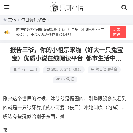
其他
>
每日资讯整合
>
前往蛙趣FM可收听完整版《乐可》全集（小说+漫画+广
点击
播剧），还会发现更多你喜欢番剧！
前往
报告三爷，你的小祖宗来啦（好大一只兔宝
宝）优质小说在线阅读平台_都市生活中的
温暖成长与甜美冒险
作者： 云川
2025-08-27 14:08:16
每日资讯整合
652浏览
刚来这个世界的时候，沐兮兮是懵圈的，刚睁眼没多久看到
的就是一只张牙舞爪的小可爱（丧尸）冲她叫唤（咆哮），
嘴边有些疑似哈喇子东西，她……
来