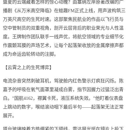
盛夏的云端藏着怎样的惊心动魄？由塞纳左岸原著改编的广
播剧《从万米高空降临》在蛙趣FM正式上线，用声波构筑三
万英尺高空的生死时速。这部聚焦民航业的作品以飞行员与
空中管制员的双重视角，剖开云层背后的职业荣光与人性温
度。王牌制作团队联手一线声优，将航空领域的专业细节化
作震颤耳膜的声场艺术，让每个起落架收放的金属摩擦声都
成为命运齿轮转动的注脚。
【云霄之上的生死博弈】
电流杂音突然刺破耳机，驾驶舱内红色警示灯疯狂闪烁。陈
嘉予的呼吸在氧气面罩里凝成白雾，指节因握力过猛泛出青
白。"国航4162，襟翼卡死，液压系统失效。"他盯着仪表盘
上跳动的数字，喉结滚动咽下最后半句——起落架无法正常
展开。
塔台玻璃映着方皓绷紧的下颌线，雷达屏光斑在镜片上投下