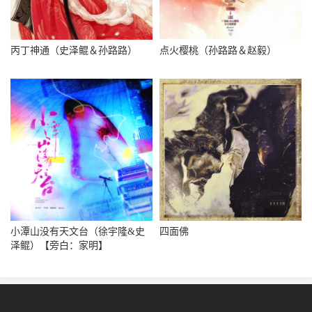
丙丁神通（史泽鲲＆孙路路）
点火樱桃（孙路路＆赵毅）
小潭山没有天文台（徐宇隆&史
四面佛
泽鲲）【旁白：家明】