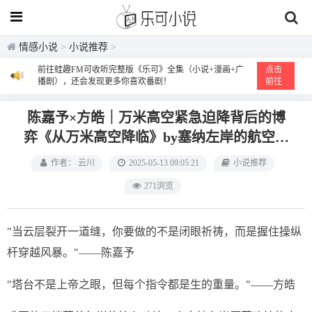
情感小说
>
小说推荐
>
前往蛙趣FM可收听完整版《乐可》全集（小说+漫画+广
点击
播剧），还会发现更多你喜欢番剧！
前往
陈嘉予×方皓｜万米高空紧急迫降背后的博
弈《从万米高空降临》by塞纳左岸的航空业
生死72小时
作者： 云川
2025-05-13 09:05:21
小说推荐
271浏览
"当云层裂开一道缝，你要做的不是闭眼祈祷，而是握住操纵
杆穿越风暴。"——陈嘉予
"塔台不是上帝之眼，但每个指令都是生的重量。"——方皓