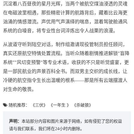
沉淀着八百昼夜的星月光辉，当两个被航空煤油浸透的灵魂
在电磁波里相遇，那些精密计算的航路背后，藏着比云海更
汹涌的情感潜流。声优用气声演绎的喘息，混着驾驶舱通风
系统的白噪音，将专业性台词淬炼出令人战栗的浪漫。
从波道守听到陆空对话，制作组邀请现役管制员担任顾问，
真实还原航空特情处置流程。当听众随着剧情推进解锁"盲降
系统""风切变预警"等专业术语，收获的不只是听觉盛宴，更
是一部民航业的声景百科全书。而双男主交织的成长线，让
冷硬的航空指令生长出温暖的根系——那是所有云端摆渡人
对生命的敬畏。
随机推荐：
《三伏》
《一年生 》
《杀破狼》
声明：
本站部分内容和图片来源于网络，如有侵犯了您的权益
请与我们联系，我们将在24小时内删除。