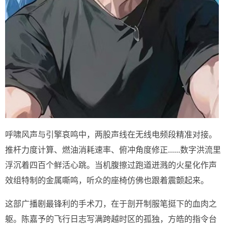
呼啸风声与引擎哀鸣中，两股声线在无线电频段精准对接。
推杆力度计算、燃油消耗速率、俯冲角度修正......数字洪流里
浮沉着四百个鲜活心跳。当机腹擦过跑道迸溅的火星化作声
效组特制的金属嘶鸣，听众的座椅仿佛也跟着震颤起来。
这部广播剧最锋利的手术刀，在于剖开制服笔挺下的血肉之
躯。陈嘉予的飞行日志写满跨越时区的孤独，方皓的指令台