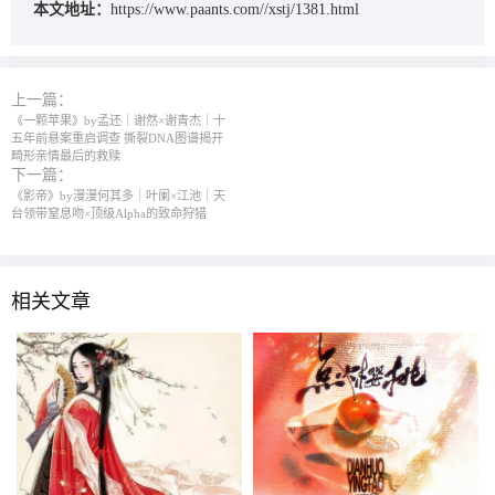
本文地址：
https://www.paants.com//xstj/1381.html
上一篇：
《一颗苹果》by孟还｜谢然×谢青杰｜十
五年前悬案重启调查 撕裂DNA图谱揭开
畸形亲情最后的救赎
下一篇：
《影帝》by漫漫何其多｜叶阑×江池｜天
台领带窒息吻×顶级Alpha的致命狩猎
相关文章