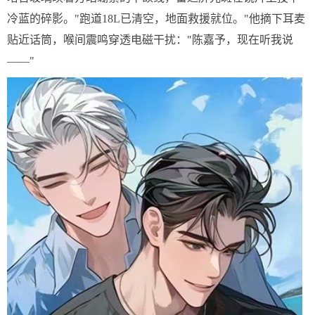
冷蓝的碎影。"跑道18L已清空，地面救援就位。"他摘下耳麦
贴近话筒，喉间震鸣穿透电磁干扰："陈嘉予，现在听我说
——"