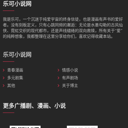
乐可小说网
我是‌乐可，一个沉迷于纯爱宇宙的终身信徒，也是漫画有声书的爱好
者。没有刻板定义，只有心跳同频的邂逅：无论是水墨勾勒的古风仙
侠、霓虹交织的现代都市，还是声线缱绻的双向救赎，所有关于“爱”
的纯粹想象，我都整理在这里分享给你们，喜欢记得收藏本站。
乐可小说网
青春漫画
情感小说
多元剧集
有声剧场
其他
关于博主
更多广播剧、漫画、小说