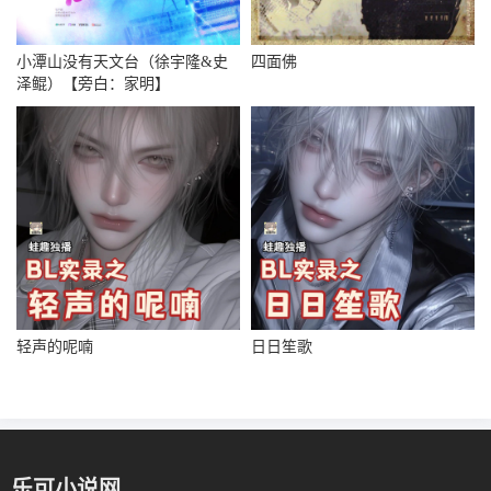
小潭山没有天文台（徐宇隆&史
四面佛
泽鲲）【旁白：家明】
轻声的呢喃
日日笙歌
乐可小说网