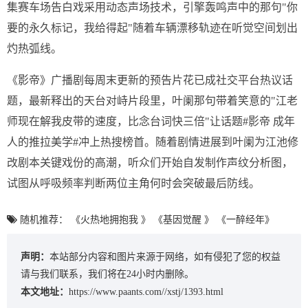
集赛车场告白戏采用动态声场技术，引擎轰鸣声中的那句"你
要的永久标记，我给得起"随着车辆漂移轨迹在听觉空间划出
灼热弧线。
《影帝》广播剧每周末更新的预告片花已成社交平台热议话
题，最新释出的天台对峙片段里，叶阑那句带着笑意的"江老
师现在解我皮带的速度，比念台词快三倍"让话题#影帝 成年
人的推拉美学#冲上热搜榜首。随着剧情进展到叶阑为江池修
改剧本关键戏份的高潮，听众们开始自发制作声纹分析图，
试图从呼吸频率判断两位主角何时会突破最后防线。
随机推荐：
《火热地拥抱我 》
《基因觉醒 》
《一醉经年》
声明：
本站部分内容和图片来源于网络，如有侵犯了您的权益
请与我们联系，我们将在24小时内删除。
本文地址：
https://www.paants.com//xstj/1393.html