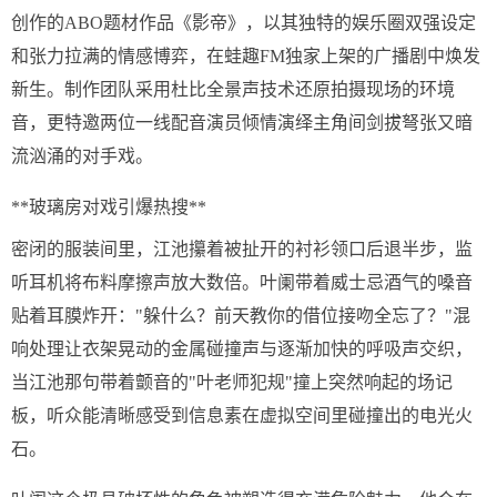
创作的ABO题材作品《影帝》，以其独特的娱乐圈双强设定
和张力拉满的情感博弈，在蛙趣FM独家上架的广播剧中焕发
新生。制作团队采用杜比全景声技术还原拍摄现场的环境
音，更特邀两位一线配音演员倾情演绎主角间剑拔弩张又暗
流汹涌的对手戏。
**玻璃房对戏引爆热搜**
密闭的服装间里，江池攥着被扯开的衬衫领口后退半步，监
听耳机将布料摩擦声放大数倍。叶阑带着威士忌酒气的嗓音
贴着耳膜炸开："躲什么？前天教你的借位接吻全忘了？"混
响处理让衣架晃动的金属碰撞声与逐渐加快的呼吸声交织，
当江池那句带着颤音的"叶老师犯规"撞上突然响起的场记
板，听众能清晰感受到信息素在虚拟空间里碰撞出的电光火
石。