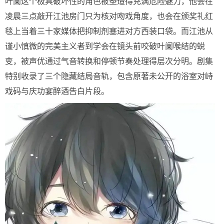
叶阑这个极具破坏性的角色被塑造得充满危险魅力，他会在
凌晨三点敲开江池房门只为核对吻戏角度，也会在颁奖礼红
毯上当着三十家媒体把抑制剂塞进对方西装口袋。而江池从
谨小慎微的完美主义者到学会在镜头前咬破叶阑喉结的蜕
变，被声优通过气音转换和停顿节奏处理得层次分明。剧集
特别收录了三个隐藏结局音轨，包含原著未公开的浴室对峙
戏码与庆功宴醉酒告白片段。