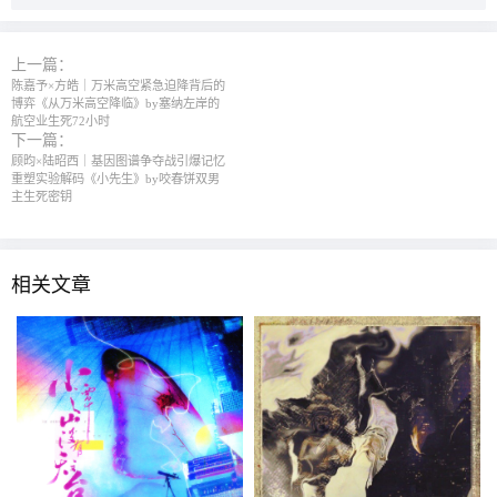
上一篇：
陈嘉予×方皓｜万米高空紧急迫降背后的
博弈《从万米高空降临》by塞纳左岸的
航空业生死72小时
下一篇：
顾昀×陆昭西｜基因图谱争夺战引爆记忆
重塑实验解码《小先生》by咬春饼双男
主生死密钥
相关文章