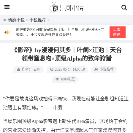
情感小说
>
小说推荐
>
前往蛙趣FM可收听完整版《乐可》全集（小说+漫画+广
点击
播剧），还会发现更多你喜欢番剧！
前往
《影帝》by漫漫何其多｜叶阑×江池｜天台
领带窒息吻×顶级Alpha的致命狩猎
作者： 云川
2025-05-14 14:05:59
小说推荐
1000浏览
"你要是敢说这场戏拍得不痛快，我现在就能让全剧组知道江
池腰上有颗红痣。"——叶阑
当娱乐圈顶级Alpha影帝遇上新生代Beta演员，这场始于合约
的营业恋爱逐渐失控。由晋江文学城超人气作家漫漫何其多