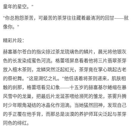
童年的星空。"
"你总抱怨茶苦，可最苦的茶芽往往藏着最清冽的回甘——就
像你。"
精彩片段：
赫塞基尔苍白的指尖掠过茶龙琉璃色的鳞片，晨光将他银灰
色的长发染成蜜色河流。格蕾塔屏息看着他将三片翡翠茶芽
放入檀木茶则，龙鳞突然泛起虹光，茶芽竟在掌心跳起古老
的祭祀舞。"这是溯忆之礼。"他低语着将茶则递来，肌肤相
触的刹那，格蕾塔看见幻象——十五岁的赫塞基尔蜷缩在暴
风雪中的龙巢，把最后片龙涎茶喂给濒死的雏龙，茶雾升腾
时少年眼角凝结的冰晶化作泪滴。当她猛然回神，发现自己
的手正覆在他手背，而那总是淡漠的养护师耳尖泛起与茶芽
同色的绯红。