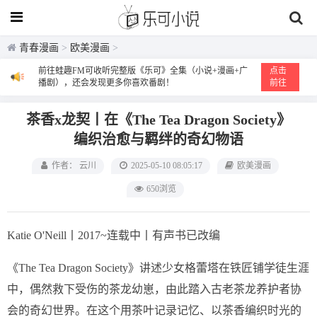
青春漫画
>
欧美漫画
>
前往蛙趣FM可收听完整版《乐可》全集（小说+漫画+广
点击
播剧），还会发现更多你喜欢番剧！
前往
茶香x龙契丨在《The Tea Dragon Society》
编织治愈与羁绊的奇幻物语
作者： 云川
2025-05-10 08:05:17
欧美漫画
650浏览
Katie O'Neill丨2017~连载中丨有声书已改编
《The Tea Dragon Society》讲述少女格蕾塔在铁匠铺学徒生涯
中，偶然救下受伤的茶龙幼崽，由此踏入古老茶龙养护者协
会的奇幻世界。在这个用茶叶记录记忆、以茶香编织时光的