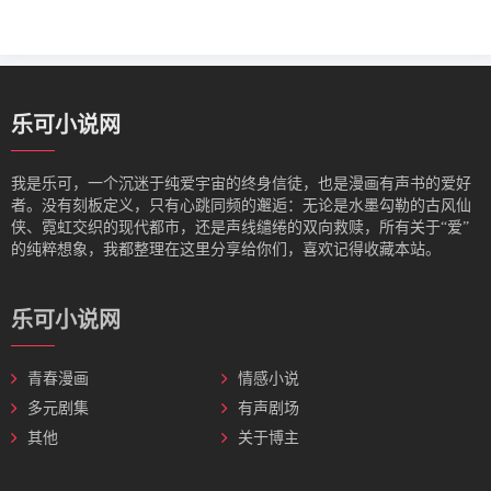
乐可小说网
我是‌乐可，一个沉迷于纯爱宇宙的终身信徒，也是漫画有声书的爱好
者。没有刻板定义，只有心跳同频的邂逅：无论是水墨勾勒的古风仙
侠、霓虹交织的现代都市，还是声线缱绻的双向救赎，所有关于“爱”
的纯粹想象，我都整理在这里分享给你们，喜欢记得收藏本站。
乐可小说网
青春漫画
情感小说
多元剧集
有声剧场
其他
关于博主