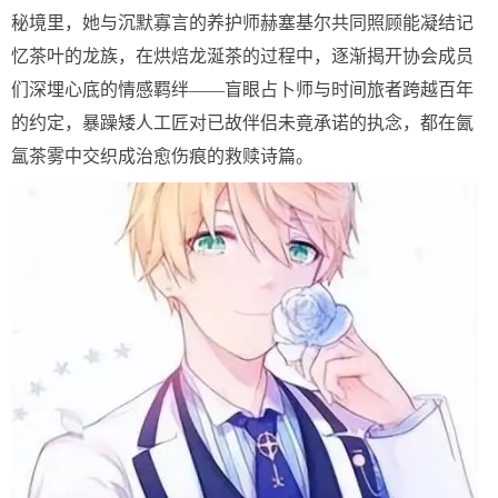
秘境里，她与沉默寡言的养护师赫塞基尔共同照顾能凝结记
忆茶叶的龙族，在烘焙龙涎茶的过程中，逐渐揭开协会成员
们深埋心底的情感羁绊——盲眼占卜师与时间旅者跨越百年
的约定，暴躁矮人工匠对已故伴侣未竟承诺的执念，都在氤
氲茶雾中交织成治愈伤痕的救赎诗篇。