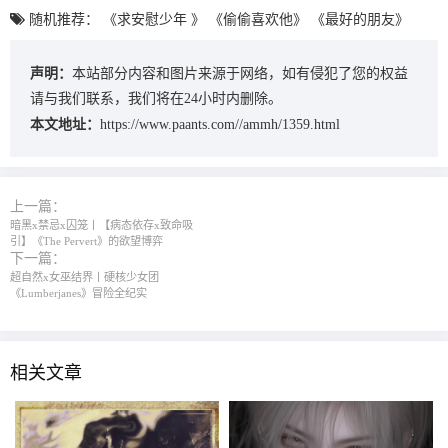
随机推荐：
《求安慰少年 》
《偷偷喜欢他》
《最好的朋友》
声明：
本站部分内容和图片来源于网络，如有侵犯了您的权益
请与我们联系，我们将在24小时内删除。
本文地址：
https://www.paants.com//ammh/1359.html
上一篇：
暗黑x禁忌x囚笼丨【病态依存x致命吸
引】《The Pervert》的欲望博弈
下一篇：
超自然x女巫结界丨硬核少女团
《Lumberjanes》冒险全纪实
相关文章