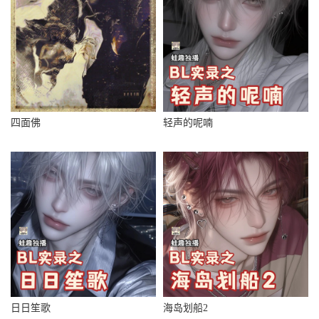
四面佛
轻声的呢喃
日日笙歌
海岛划船2