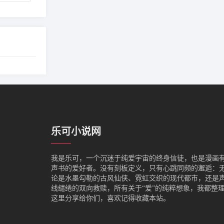
乐可小说网
我是‌乐可，一个沉迷于纯爱宇宙的终身信徒，也是漫画
声书的爱好者。没有刻板定义，只有心跳同频的邂逅：
论是水墨勾勒的古风仙侠、霓虹交织的现代都市，还是
线缱绻的双向救赎，所有关于“爱”的纯粹想象，我都整
这里分享给你们，喜欢记得收藏本站。