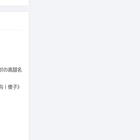
织の高甜名
向丨傻子》