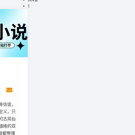
1
身信徒，
定义，只
的古风仙
缱绻的双
我都整理