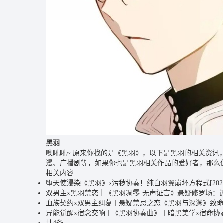
黑羽
噢吼吼~ 原来你找的是《黑羽》，以下是黑羽的相关资
漫、广播剧等，如果你也是黑羽相关作品的爱好者，那么
相关内容
堕天使浸染《黑羽》x污秽协奏！纯白羽翼崩坏方程式
[202
双男主x黑羽禁恋｜《黑羽凋零·无声证言》悬疑修罗场：
血族契约x双男主纠葛丨悬疑禁忌之恋《黑羽与深渊》致
异能觉醒x宿念交响丨《黑羽协奏曲》丨暗黑美学x宿命协
共4条