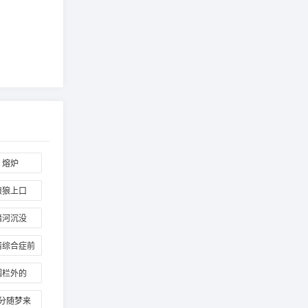
熔炉
狼狼上口
暗河沉没
情综合症前
传
围栏外的
pyEnding
分随梦来