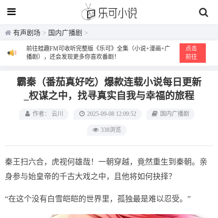
有声剧场
>
国内广播剧
>
前往蛙趣FM可收听完整版《乐可》全集（小说+漫画+广
点击
播剧），还会发现更多你喜欢番剧！
前往
霸秦（番茄真好吃）‌爆款连载小说每日更新‌
_权谋之中，找寻真实自我与幸福的旅程
作者： 云川
2025-09-08 12:09:52
国内广播剧
338浏览
秦王扫六合，虎视何雄哉！一朝穿越，竟然重生到秦朝。亲
身参与始皇帝的千古大戏之中，且他将如何抉择？
“在这个没有白雪皑皑的世界里，孤独最是难以忍受。”