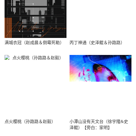
满城衣冠（赵成晨＆倒霉死勒）
丙丁神通（史泽鲲＆孙路路）
点火樱桃（孙路路＆赵毅）
小潭山没有天文台（徐宇隆&史
泽鲲）【旁白：家明】