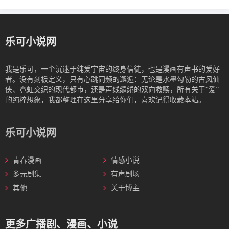
乐可小说网
我是‌乐可，一个沉迷于纯爱宇宙的终身信徒，也是漫画有声书的爱好
者。没有刻板定义，只有心跳同频的邂逅：无论是水墨勾勒的古风仙
侠、霓虹交织的现代都市，还是声线缱绻的双向救赎，所有关于“爱”
的纯粹想象，我都整理在这里分享给你们，喜欢记得收藏本站。
乐可小说网
青春漫画
情感小说
多元剧集
有声剧场
其他
关于博主
更多广播剧、漫画、小说