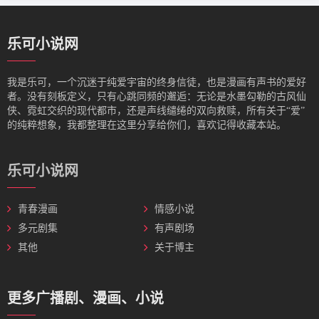
乐可小说网
我是‌乐可，一个沉迷于纯爱宇宙的终身信徒，也是漫画有声书的爱好
者。没有刻板定义，只有心跳同频的邂逅：无论是水墨勾勒的古风仙
侠、霓虹交织的现代都市，还是声线缱绻的双向救赎，所有关于“爱”
的纯粹想象，我都整理在这里分享给你们，喜欢记得收藏本站。
乐可小说网
青春漫画
情感小说
多元剧集
有声剧场
其他
关于博主
更多广播剧、漫画、小说