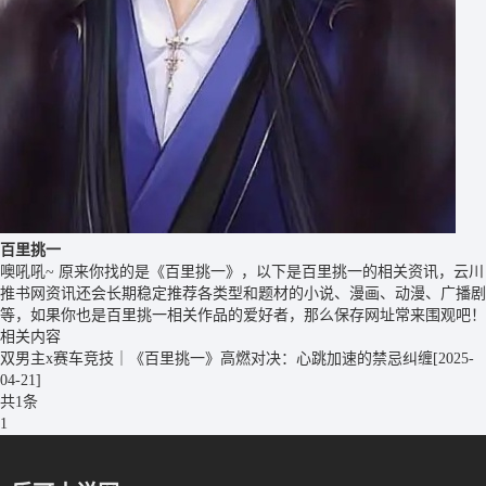
百里挑一
噢吼吼~ 原来你找的是《百里挑一》，以下是百里挑一的相关资讯，云川
推书网资讯还会长期稳定推荐各类型和题材的小说、漫画、动漫、广播剧
等，如果你也是百里挑一相关作品的爱好者，那么保存网址常来围观吧！
相关内容
双男主x赛车竞技｜《百里挑一》高燃对决：心跳加速的禁忌纠缠
[2025-
04-21]
共1条
1