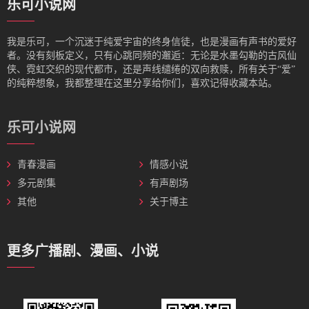
乐可小说网
我是‌乐可，一个沉迷于纯爱宇宙的终身信徒，也是漫画有声书的爱好
者。没有刻板定义，只有心跳同频的邂逅：无论是水墨勾勒的古风仙
侠、霓虹交织的现代都市，还是声线缱绻的双向救赎，所有关于“爱”
的纯粹想象，我都整理在这里分享给你们，喜欢记得收藏本站。
乐可小说网
青春漫画
情感小说
多元剧集
有声剧场
其他
关于博主
更多广播剧、漫画、小说