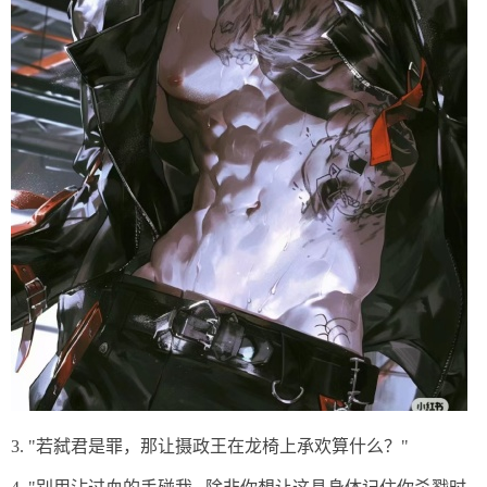
3. "若弑君是罪，那让摄政王在龙椅上承欢算什么？"