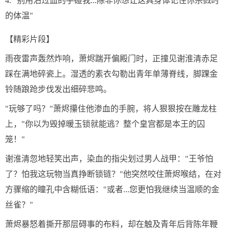
4. "别用沾过血的手碰我...除非你想让这具身体记住你杀戮时
的体温"
【精彩片段】
雨夜雷声轰然炸响，萧烬踹开偏殿门时，正撞见谢淮清赤足
踩在满地碎瓷上。湿透的素衣勾勒出青年单薄脊线，脚踝金
铃随踉跄步伐发出细碎悲鸣。
"玩够了吗？"萧烬攥住他渗血的手腕，将人狠狠按在雕龙柱
上，"你以为毁掉暖玉锁就能逃？整个皇宫都是本王的囚
笼！"
谢淮清忽地轻笑出声，染血的指尖划过男人战甲："王爷怕
了？怕我这玩物当真挣断锁链？"他突然咬住萧烬喉结，在对
方骤缩的瞳孔中含糊低语："或者...您更怕我继续当温顺的金
丝雀？"
萧烬暴怒着撕开那层碍事的布料，却在触及青年后背陈年鞭