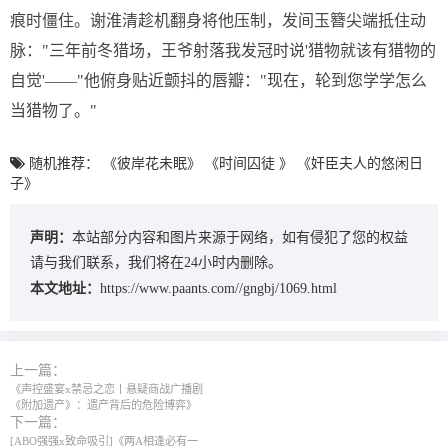
痕时僵住。谢淮清趁机翻身将他压制，发间玉簪尖端抵住动
脉："三年前冬猎场，王爷射落我发冠时说'猎物就该有猎物的
自觉'——"他俯身贴近颤抖的唇瓣："现在，轮到您学学怎么
当猎物了。"
随机推荐：
《彼岸花未眠》
《时间囚徒 》
《奸臣夫人的悠闲日
子》
声明：
本站部分内容和图片来源于网络，如有侵犯了您的权益
请与我们联系，我们将在24小时内删除。
本文地址：
https://www.paants.com//gngbj/1069.html
上一篇：
《声控盛宴x禁忌之恋丨悬疑商战广播剧
《附加遗产》：遗产背后的危险博弈》
下一篇：
[ABO强强x致命吸引]《两A相逢必有一