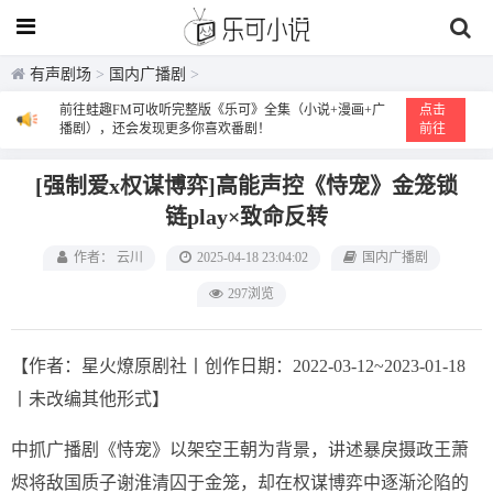
有声剧场
>
国内广播剧
>
前往蛙趣FM可收听完整版《乐可》全集（小说+漫画+广
点击
播剧），还会发现更多你喜欢番剧！
前往
[强制爱x权谋博弈]高能声控《恃宠》金笼锁
链play×致命反转
作者： 云川
2025-04-18 23:04:02
国内广播剧
297浏览
【作者：星火燎原剧社丨创作日期：2022-03-12~2023-01-18
丨未改编其他形式】
中抓广播剧《恃宠》以架空王朝为背景，讲述暴戾摄政王萧
烬将敌国质子谢淮清囚于金笼，却在权谋博弈中逐渐沦陷的