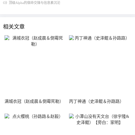
O》顶级Alpha的宿命交锋与信息素沉沦
相关文章
满城衣冠（赵成晨＆倒霉死勒）
丙丁神通（史泽鲲＆孙路路）