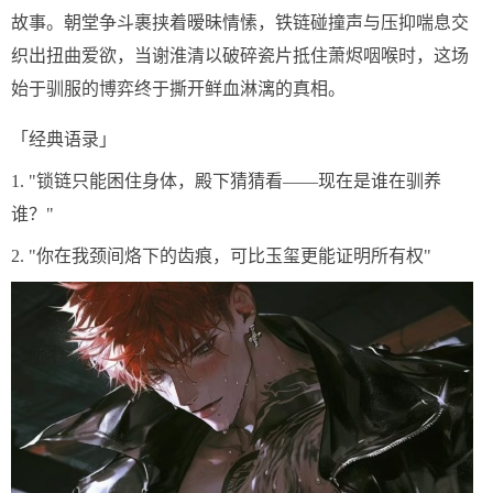
故事。朝堂争斗裹挟着暧昧情愫，铁链碰撞声与压抑喘息交
织出扭曲爱欲，当谢淮清以破碎瓷片抵住萧烬咽喉时，这场
始于驯服的博弈终于撕开鲜血淋漓的真相。
「经典语录」
1. "锁链只能困住身体，殿下猜猜看——现在是谁在驯养
谁？"
2. "你在我颈间烙下的齿痕，可比玉玺更能证明所有权"