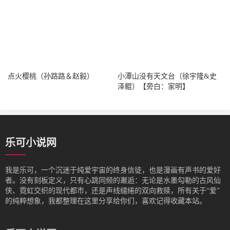
点火樱桃（孙路路＆赵毅）
小潭山没有天文台（徐宇隆&史
泽鲲）【旁白：家明】
乐可小说网
我是‌乐可，一个沉迷于纯爱宇宙的终身信徒，也是漫画有声书的爱好
者。没有刻板定义，只有心跳同频的邂逅：无论是水墨勾勒的古风仙
侠、霓虹交织的现代都市，还是声线缱绻的双向救赎，所有关于“爱”
的纯粹想象，我都整理在这里分享给你们，喜欢记得收藏本站。