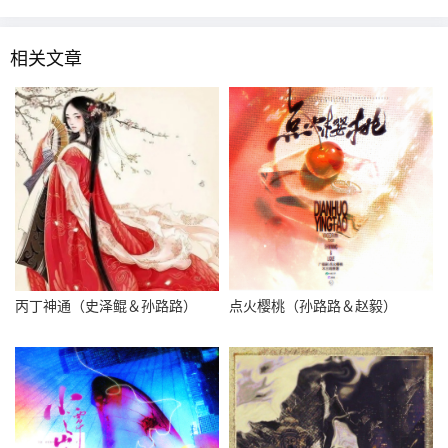
相关文章
丙丁神通（史泽鲲＆孙路路）
点火樱桃（孙路路＆赵毅）