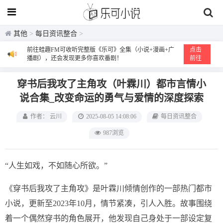
其他
>
每日资讯整合
>
前往蛙趣FM可收听完整版《乐可》全集（小说+漫画+广
点击
播剧），还会发现更多你喜欢番剧！
前往
穿书后我攻了主角攻（叶霖川）都市言情小
说合集_改变命运的勇气与爱情的深度探索
作者： 云川
2025-08-05 14:08:06
每日资讯整合
987浏览
“人生如戏，不如随心所欲。”
《穿书后我攻了主角攻》是叶霖川倾情创作的一部热门都市
小说，更新至2023年10月，情节紧凑，引人入胜。故事围绕
着一个偶然穿书的角色展开，他发现自己身处于一部设定复