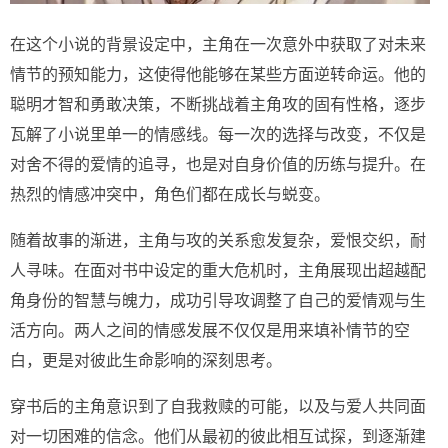
在这个小说的背景设定中，主角在一次意外中获取了对未来
情节的预知能力，这使得他能够在某些方面逆转命运。他的
聪明才智和勇敢决策，不断挑战着主角攻的固有性格，逐步
瓦解了小说里单一的情感线。每一次的选择与改变，不仅是
对舍不得的爱情的追寻，也是对自身价值的历练与提升。在
热烈的情感冲突中，角色们都在成长与蜕变。
随着故事的渐进，主角与攻的关系愈发复杂，爱恨交织，耐
人寻味。在面对书中设定的重大危机时，主角展现出超越配
角身份的智慧与魄力，成功引导攻调整了自己的爱情观与生
活方向。两人之间的情感发展不仅仅是用来填补情节的空
白，更是对彼此生命影响的深刻思考。
穿书后的主角意识到了自我救赎的可能，以及与爱人共同面
对一切困难的信念。他们从最初的彼此相互试探，到逐渐建